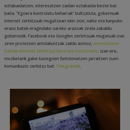
eztabaidatzen, interesatzen zaidan eztabaida beste bat
baita. “Egoera kontrolatu beharrak” bultzatuta, gobernuak
internet zerbitzuak mugatzeari ekin zion, nahiz eta kanpoko
eraso batek eragindako sareko arazoak zirela zabaldu
gobernutik. Facebook eta Googlen zerbitzuak mugatuak izan
ziren protesten antolakuntzak zaildu asmoz,
momenturen
batean internet zerbitzua bera ere mozteraino,
izan ere,
mozketarik gabe bazegoen funtzionatzen jarraitzen zuen
komunikazio zerbitzu bat:
Telegramek
.