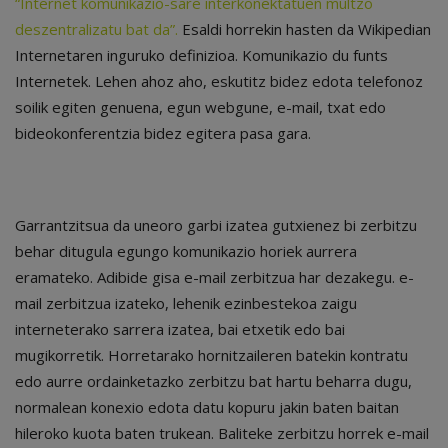
“Internet komunikazio-sare interkonektatuen multzo
deszentralizatu bat da”.
Esaldi horrekin hasten da Wikipedian
Internetaren inguruko definizioa. Komunikazio du funts
Internetek. Lehen ahoz aho, eskutitz bidez edota telefonoz
soilik egiten genuena, egun webgune, e-mail, txat edo
bideokonferentzia bidez egitera pasa gara.
Garrantzitsua da uneoro garbi izatea gutxienez bi zerbitzu
behar ditugula egungo komunikazio horiek aurrera
eramateko. Adibide gisa e-mail zerbitzua har dezakegu. e-
mail zerbitzua izateko, lehenik ezinbestekoa zaigu
interneterako sarrera izatea, bai etxetik edo bai
mugikorretik. Horretarako hornitzaileren batekin kontratu
edo aurre ordainketazko zerbitzu bat hartu beharra dugu,
normalean konexio edota datu kopuru jakin baten baitan
hileroko kuota baten trukean. Baliteke zerbitzu horrek e-mail