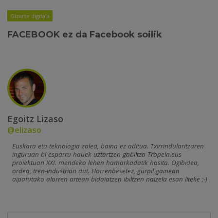
Gizarte digitala
FACEBOOK ez da Facebook soilik
Egoitz Lizaso
@elizaso
Euskara eta teknologia zalea, baina ez aditua. Txirrindularitzaren
inguruan bi esparru hauek uztartzen gabiltza Tropela.eus
proiektuan XXI. mendeko lehen hamarkadatik hasita. Ogibidea,
ordea, tren-industrian dut. Horrenbesetez, gurpil gainean
aipatutako alorren artean bidaiatzen ibiltzen naizela esan liteke ;-)