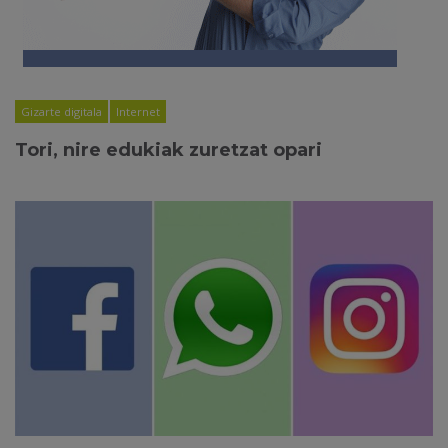
Gizarte digitala
Internet
Tori, nire edukiak zuretzat opari