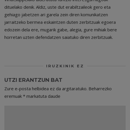
dituelako denik. Aldiz, uste dut erabiltzaileok gero eta
gehiago jabetzen ari garela zein diren komunikatzen
jarraitzeko bermea eskaintzen duten zerbitzuak egoera
edozein dela ere, mugarik gabe, alegia, gure mihiak bere
horretan uzten defendatzen saiatuko diren zerbitzuak.
IRUZKINIK EZ
UTZI ERANTZUN BAT
Zure e-posta helbidea ez da argitaratuko.
Beharrezko
eremuak
*
markatuta daude