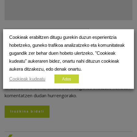
Cookieak erabiltzen ditugu gurekin duzun esperientzia
hobetzeko, guneko trafikoa analizatzeko eta komunitateak
gugandik zer behar duen hobeto ulertzeko. "Cookieak
kudeatu" aukeraren bidez, onartu nahi dituzun cookieak
aukera ditzakezu, edo denak onartu.
Cookieak kudeatu
Ados
Gorde nire izena, emaila eta webgunea bilatzaile honetan
komentatzen dudan hurrengorako.