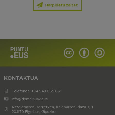
Harpidetu zaitez
KONTAKTUA
Telefonoa:
+34 943 085 051
info@domeinuak.eus
Altzolatarren Dorretxea, Kalebarren Plaza 3, 1
20.870 Elgoibar, Gipuzkoa