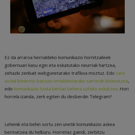
Ez da arraroa herrialdeko komunikazio hornitzaileek
gobernuari kasu egin eta eskatutako neurriak hartzea,
zehazki zenbait webgunetarako trafikoa moztuz. Edo
sare
sozial konkretu batzuei orrialdeetarako sarrerak blokeatzea
,
edo
komunikazio txata bertan behera uzteko eskatzea
. Hori
horrela izanda, zerk egiten du desberdin Telegram?
Lehenik eta behin sortu zen unetik komunikazio askea
bermatzea du helburu. Horretaz gaindi, zerbitzu