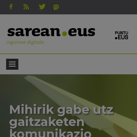
ingurune digitala
Mihirik gabe utz
gaitzaketen
komunikazio