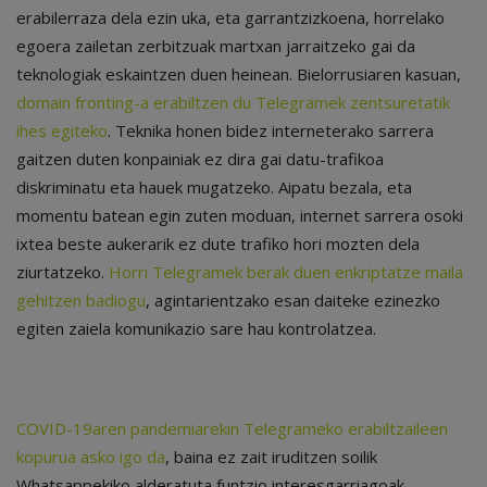
erabilerraza dela ezin uka, eta garrantzizkoena, horrelako
egoera zailetan zerbitzuak martxan jarraitzeko gai da
teknologiak eskaintzen duen heinean. Bielorrusiaren kasuan,
domain fronting-a erabiltzen du Telegramek zentsuretatik
ihes egiteko
. Teknika honen bidez interneterako sarrera
gaitzen duten konpainiak ez dira gai datu-trafikoa
diskriminatu eta hauek mugatzeko. Aipatu bezala, eta
momentu batean egin zuten moduan, internet sarrera osoki
ixtea beste aukerarik ez dute trafiko hori mozten dela
ziurtatzeko.
Horri Telegramek berak duen enkriptatze maila
gehitzen badiogu
, agintarientzako esan daiteke ezinezko
egiten zaiela komunikazio sare hau kontrolatzea.
COVID-19aren pandemiarekin Telegrameko erabiltzaileen
kopurua asko igo da
, baina ez zait iruditzen soilik
Whatsappekiko alderatuta funtzio interesgarriagoak