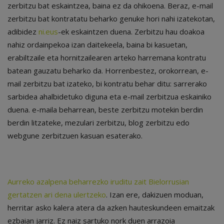
zerbitzu bat eskaintzea, baina ez da ohikoena. Beraz, e-mail
zerbitzu bat kontratatu beharko genuke hori nahi izatekotan,
adibidez
ni.eus
-ek eskaintzen duena. Zerbitzu hau doakoa
nahiz ordainpekoa izan daitekeela, baina bi kasuetan,
erabiltzaile eta hornitzailearen arteko harremana kontratu
batean gauzatu beharko da. Horrenbestez, orokorrean, e-
mail zerbitzu bat izateko, bi kontratu behar ditu: sarrerako
sarbidea ahalbidetuko diguna eta e-mail zerbitzua eskainiko
duena. e-maila beharrean, beste zerbitzu motekin berdin
berdin litzateke, mezulari zerbitzu, blog zerbitzu edo
webgune zerbitzuen kasuan esaterako.
Aurreko azalpena beharrezko iruditu zait Bielorrusian
gertatzen ari dena ulertzeko
. Izan ere, dakizuen moduan,
herritar asko kalera atera da azken hauteskundeen emaitzak
ezbaian jarriz. Ez naiz sartuko nork duen arrazoia