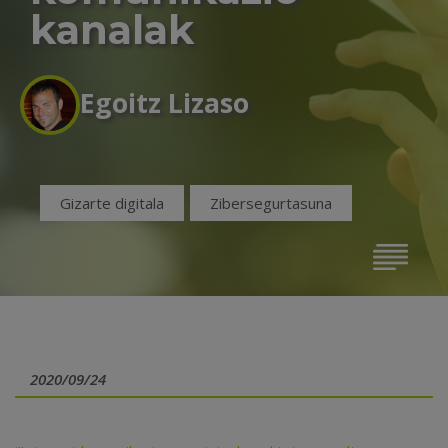
kanalak
Egoitz Lizaso
Gizarte digitala
Zibersegurtasuna
2020/09/24