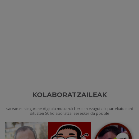
KOLABORATZAILEAK
sarean.eus ingurune digitala musutruk beraien ezagutzak partekatu nahi
dituzten 50 kolaboratzaileei esker da posible