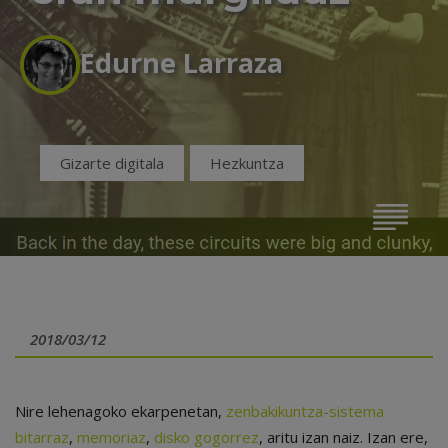
Edurne Larraza
Gizarte digitala
Hezkuntza
2018/03/12
Nire lehenagoko ekarpenetan,
zenbakikuntza-sistema
bitarraz
,
memoriaz
,
disko gogorrez
, aritu izan naiz. Izan ere,