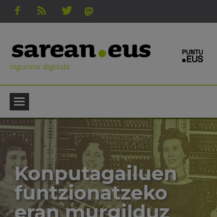
ingurune digitala
Konputagailuen
funtzionatzeko
eran murgilduz