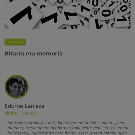
Hardwarea
Bitarra eta memoria
Edurne Larraza
@elur_larraza
Informatika irakaslea naiz, baina lan hori unibertsitatean egiten
dudanez, ikerketari ere denbora eskaini behar diot. Eta zein eremu
hobeagorik, irakaskuntza bera baino? Tesia 2014an amaitu nuen