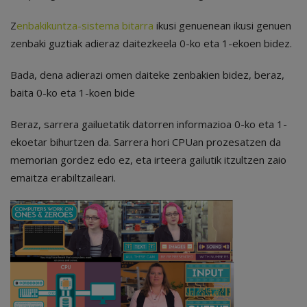
Z
enbakikuntza-sistema bitarra
ikusi genuenean ikusi genuen
zenbaki guztiak adieraz daitezkeela 0-ko eta 1-ekoen bidez.
Bada, dena adierazi omen daiteke zenbakien bidez, beraz,
baita 0-ko eta 1-koen bide
Beraz, sarrera gailuetatik datorren informazioa 0-ko eta 1-
ekoetar bihurtzen da. Sarrera hori CPUan prozesatzen da
memorian gordez edo ez, eta irteera gailutik itzultzen zaio
emaitza erabiltzaileari.