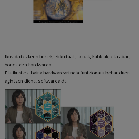
Ikus daitezkeen horiek, zirkuituak, txipak, kableak, eta abar,
horiek dira hardwarea.
Eta ikusi ez, baina hardwareari nola funtzionatu behar duen
agintzen diona, softwarea da.