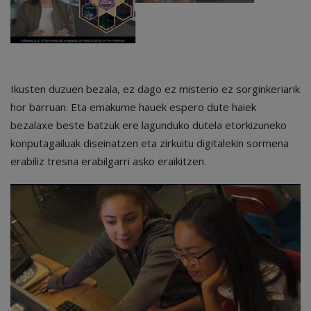
Ikusten duzuen bezala, ez dago ez misterio ez sorginkeriarik
hor barruan. Eta emakume hauek espero dute haiek
bezalaxe beste batzuk ere lagunduko dutela etorkizuneko
konputagailuak diseinatzen eta zirkuitu digitalekin sormena
erabiliz tresna erabilgarri asko eraikitzen.