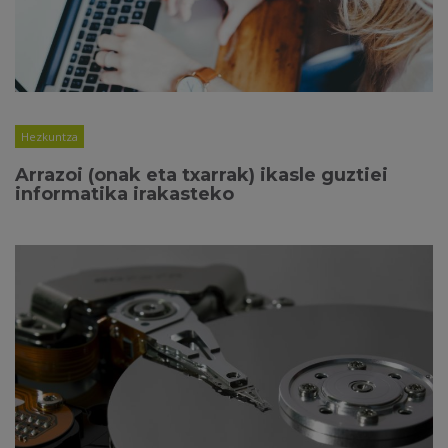
Hezkuntza
Arrazoi (onak eta txarrak) ikasle guztiei
informatika irakasteko