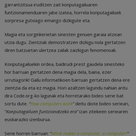
garrantzitsua iruditzen zait konputagailuaren
funtzionamenduaren jabe izatea, horrela konputagailuek
sorpresa gutxiago emango dizkigute eta.
Magia eta sorginkerietan sinesten genuen garaia atzean
utzia dugu. Zientziak demostratzen dizkigu nola gertatzen
diren batzuetan
ulertzea zailak zaizkigun fenomenoak.
Konputagailuekin ordea, badirudi prest gaudela sinesteko
hor barruan gertatzen dena magia dela, baina, ezer
urrutiagorik! Gailu informatikoen barruan gertatzen dena ere
zientzia da eta ez magia. Hori azaltzen lagundu nahian aritu
dira Code.org-ko lagunak eta horretarako bideo serie bat
sortu dute.
“
How computers work
”
deitu diote bideo serieari,
“
Konputagailuen funtzionatzeko era”
izan zitekeen seriearen
euskarazko izenburua.
Serie horren barruan:
“
What makes a computer, a computer?
”