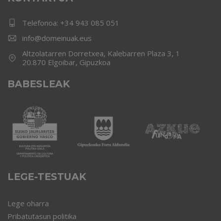
Telefonoa:
+34 943 085 051
info@domeinuak.eus
Altzolatarren Dorretxea, Kalebarren Plaza 3, 1
20.870 Elgoibar, Gipuzkoa
BABESLEAK
LEGE-TESTUAK
Lege oharra
Pribatutasun politika