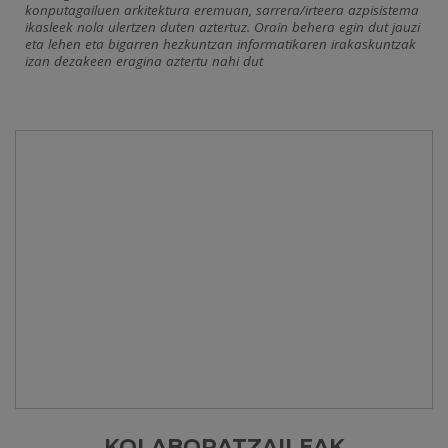
konputagailuen arkitektura eremuan, sarrera/irteera azpisistema
ikasleek nola ulertzen duten aztertuz. Orain behera egin dut jauzi
eta lehen eta bigarren hezkuntzan informatikaren irakaskuntzak
izan dezakeen eragina aztertu nahi dut
KOLABORATZAILEAK