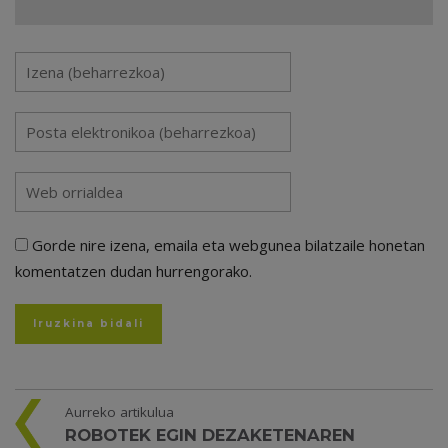
Gorde nire izena, emaila eta webgunea bilatzaile honetan
komentatzen dudan hurrengorako.
Aurreko artikulua
ROBOTEK EGIN DEZAKETENAREN