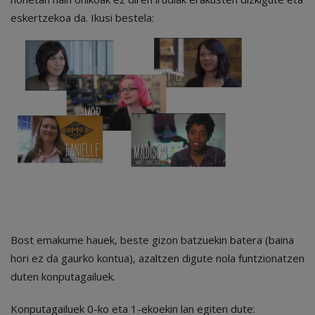
eskertzekoa da. Ikusi bestela:
Bost emakume hauek, beste gizon batzuekin batera (baina
hori ez da gaurko kontua), azaltzen digute nola funtzionatzen
duten konputagailuek.
Konputagailuek 0-ko eta 1-ekoekin lan egiten dute: