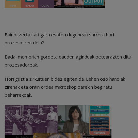
Baino, zertaz ari gara esaten dugunean sarrera hori
prozesatzen dela?
Bada, memorian gordeta dauden aginduak betearazten ditu
prozesadoreak.
Hori guztia zirkuituen bidez egiten da. Lehen oso handiak
zirenak eta orain ordea mikroskopioarekin begiratu
beharrekoak.