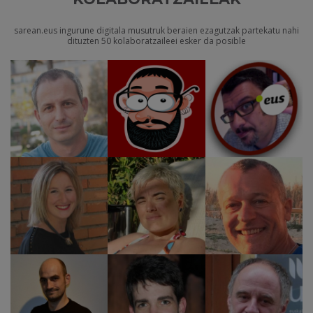
sarean.eus ingurune digitala musutruk beraien ezagutzak partekatu nahi
dituzten 50 kolaboratzaileei esker da posible