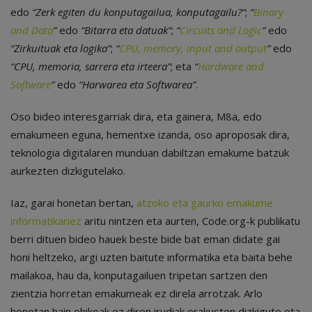
edo
“Zerk egiten du konputagailua, konputagailu?”
;
“
Binary
and Data
”
edo
“Bitarra eta datuak”
;
“
Circuits and Logic
”
edo
“Zirkuituak eta logika”
;
“
CPU, memory, input and output
”
edo
“CPU, memoria, sarrera eta irteera”
; eta
“
Hardware and
Software
”
edo
“Harwarea eta Softwarea”
.
Oso bideo interesgarriak dira, eta gainera, M8a, edo
emakumeen eguna, hementxe izanda, oso aproposak dira,
teknologia digitalaren munduan dabiltzan emakume batzuk
aurkezten dizkigutelako.
Iaz, garai honetan bertan,
atzoko eta gaurko emakume
informatikariez
aritu nintzen eta aurten, Code.org-k publikatu
berri dituen bideo hauek beste bide bat eman didate gai
honi heltzeko, argi uzten baitute informatika eta baita behe
mailakoa, hau da, konputagailuen tripetan sartzen den
zientzia horretan emakumeak ez direla arrotzak. Arlo
honetan hain ohikoak ez diren irudiak erakusten dizkigute eta