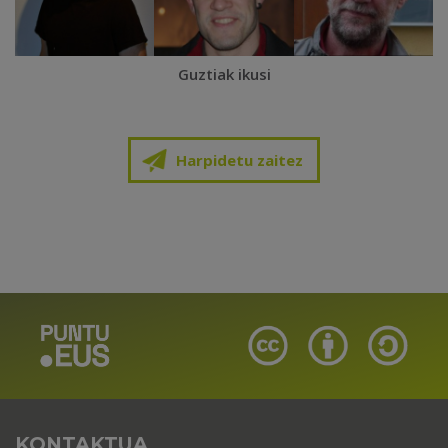
Guztiak ikusi
Harpidetu zaitez
KONTAKTUA