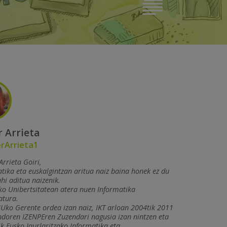
r Arrieta
rArrieta1
Arrieta Goiri,
tika eta euskalgintzan aritua naiz baina honek ez du
hi aditua naizenik.
o Unibertsitatean atera nuen Informatika
iatura.
Uko Gerente ordea izan naiz, IKT arloan 2004tik 2011
ndoren IZENPEren Zuzendari nagusia izan nintzen eta
k Eusko Jaurlaritzako Informatika eta