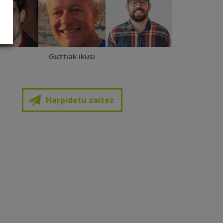
Guztiak ikusi
Harpidetu zaitez