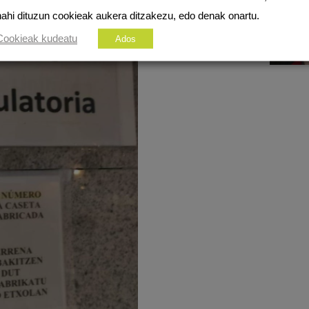
nahi dituzun cookieak aukera ditzakezu, edo denak onartu.
Cookieak kudeatu
Ados