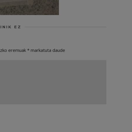
INIK EZ
ezko eremuak
*
markatuta daude