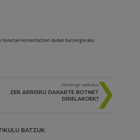
ile honetan komentatzen dudan hurrengorako.
Hurrengo artikulua
ZER ARRISKU DAKARTE BOTNET
DIRELAKOEK?
TIKULU BATZUK