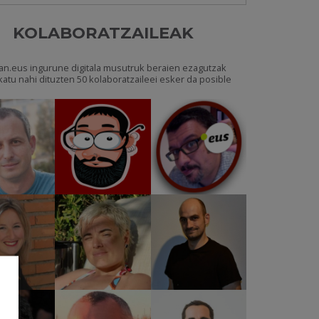
KOLABORATZAILEAK
an.eus ingurune digitala musutruk beraien ezagutzak
katu nahi dituzten 50 kolaboratzaileei esker da posible