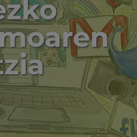
ezko
umoaren
tzia