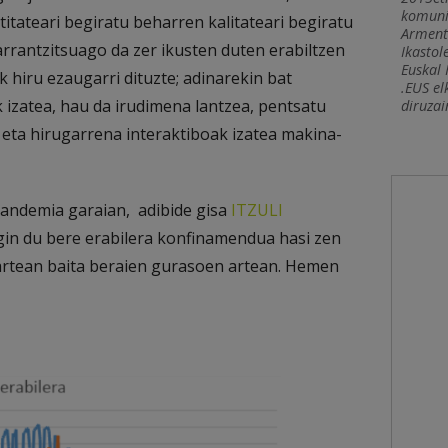
komuni
itateari begiratu beharren kalitateari begiratu
Armenti
rantzitsuago da zer ikusten duten erabiltzen
Ikastol
Euskal 
 hiru ezaugarri dituzte; adinarekin bat
.EUS el
 izatea, hau da irudimena lantzea, pentsatu
diruzai
 eta hirugarrena interaktiboak izatea makina-
pandemia garaian, adibide gisa
ITZULI
gin du bere erabilera konfinamendua hasi zen
artean baita beraien gurasoen artean. Hemen