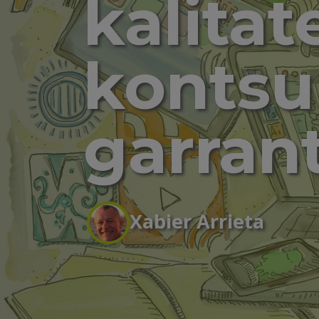
kalitat
konts
garran
Xabier Arrieta