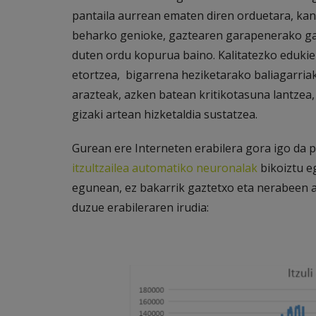
pantaila aurrean ematen diren orduetara, kant
beharko genioke, gaztearen garapenerako gar
duten ordu kopurua baino. Kalitatezko edukiek
etortzea, bigarrena heziketarako baliagarriak
arazteak, azken batean kritikotasuna lantzea,
gizaki artean hizketaldia sustatzea.
Gurean ere Interneten erabilera gora igo da 
itzultzailea automatiko neuronalak
bikoiztu e
egunean, ez bakarrik gaztetxo eta nerabeen 
duzue erabileraren irudia: