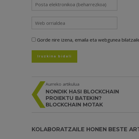
Gorde nire izena, emaila eta webgunea bilatza
Aurreko artikulua
NONDIK HASI BLOCKCHAIN
PROIEKTU BATEKIN?
BLOCKCHAIN MOTAK
KOLABORATZAILE HONEN BESTE AR