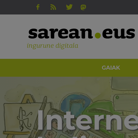
ingurune digitala
GAIAK
Intern