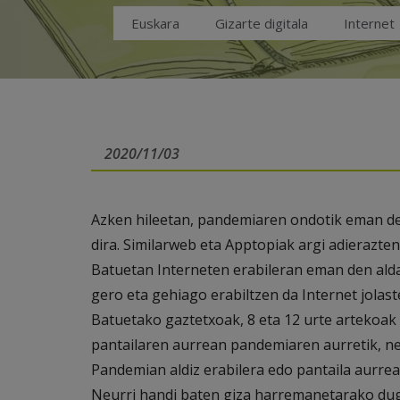
Euskara
Gizarte digitala
Internet
2020/11/03
Azken hileetan, pandemiaren ondotik eman den
dira. Similarweb eta Apptopiak argi adierazte
Batuetan Interneten erabileran eman den aldake
gero eta gehiago erabiltzen da Internet jola
Batuetako gaztetxoak, 8 eta 12 urte artekoak
pantailaren aurrean pandemiaren aurretik, ne
Pandemian aldiz erabilera edo pantaila aurr
Neurri handi baten giza harremanetarako du