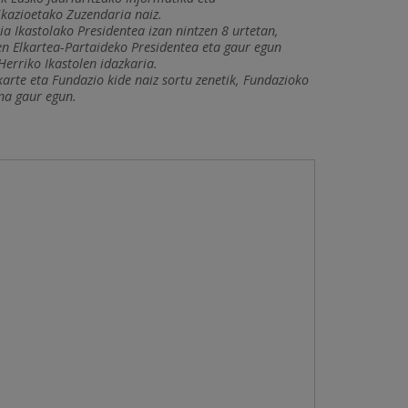
kazioetako Zuzendaria naiz.
a Ikastolako Presidentea izan nintzen 8 urtetan,
en Elkartea-Partaideko Presidentea eta gaur egun
Herriko Ikastolen idazkaria.
karte eta Fundazio kide naiz sortu zenetik, Fundazioko
na gaur egun.