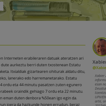
 Interneten erabileraren datuak ateratzen ari
Xabie
n dute aurkeztu berri duten txostenean Estatu
@Xabie
ta. Itxialdiak gizartearen ohiturak aldatu ditu,
Xabier 
steko, lanerako edo harremanetarako. Estatu
informa
esan na
 4 ordu eta 44 minutu pasatzen zuten egunero
Deustuk
rabeek oraindik gehiago 7 ordu eta 22 minutu.
lizentz
UPV/EH
ean eman duten denbora %50ean igo egin da.
arte, o
gun joera da hazkunde honen errudun, beraz
2015eti