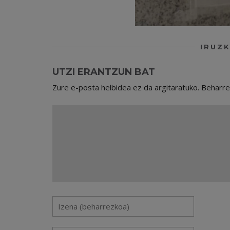
IRUZK
UTZI ERANTZUN BAT
Zure e-posta helbidea ez da argitaratuko.
Beharr