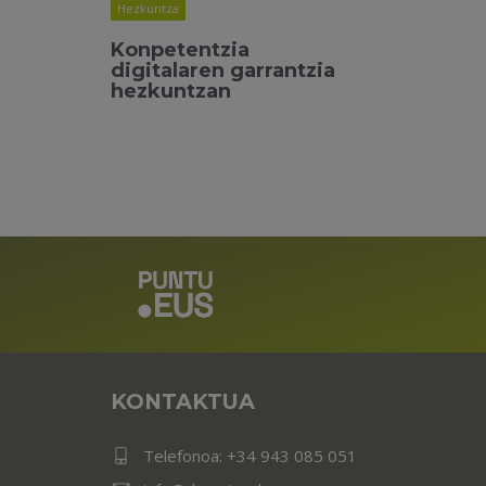
Hezkuntza
Konpetentzia
digitalaren garrantzia
hezkuntzan
KONTAKTUA
Telefonoa:
+34 943 085 051