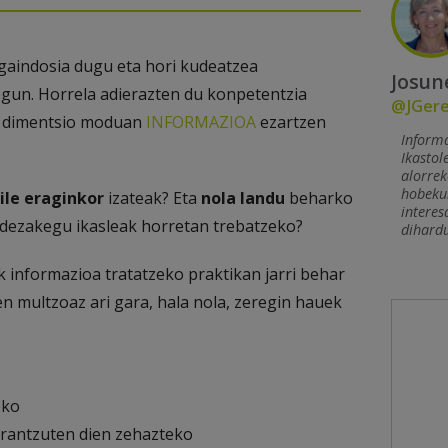
 gaindosia dugu eta hori kudeatzea
Josun
egun. Horrela adierazten du konpetentzia
@JGer
n dimentsio moduan
INFORMAZIOA
ezartzen
Informa
Ikastol
alorrek
hobekun
ile eraginkor
izateak? Eta
nola landu
beharko
interes
 dezakegu ikasleak horretan trebatzeko?
dihardu
k informazioa tratatzeko praktikan jarri behar
n multzoaz ari gara, hala nola, zeregin hauek
eko
erantzuten dien zehazteko