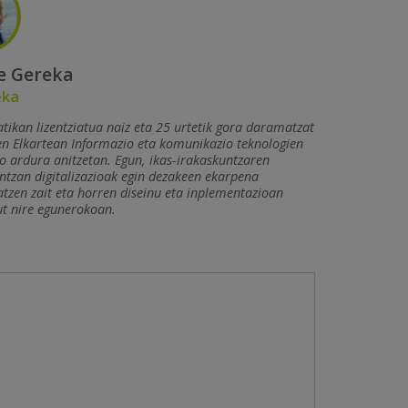
e Gereka
eka
tikan lizentziatua naiz eta 25 urtetik gora daramatzat
en Elkartean Informazio eta komunikazio teknologien
o ardura anitzetan. Egun, ikas-irakaskuntzaren
tzan digitalizazioak egin dezakeen ekarpena
atzen zait eta horren diseinu eta inplementazioan
t nire egunerokoan.