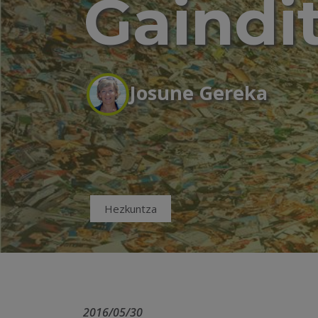
Gaindit
Josune Gereka
Hezkuntza
2016/05/30