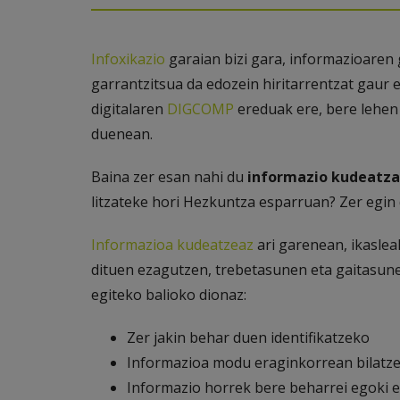
Infoxikazio
garaian bizi gara, informazioaren
garrantzitsua da edozein hiritarrentzat gaur 
digitalaren
DIGCOMP
ereduak ere, bere lehe
duenean.
Baina zer esan nahi du
informazio kudeatza
litzateke hori Hezkuntza esparruan? Zer egin
Informazioa kudeatzeaz
ari garenean, ikaslea
dituen ezagutzen, trebetasunen eta gaitasune
egiteko balioko dionaz:
Zer jakin behar duen identifikatzeko
Informazioa modu eraginkorrean bilatz
Informazio horrek bere beharrei egoki 