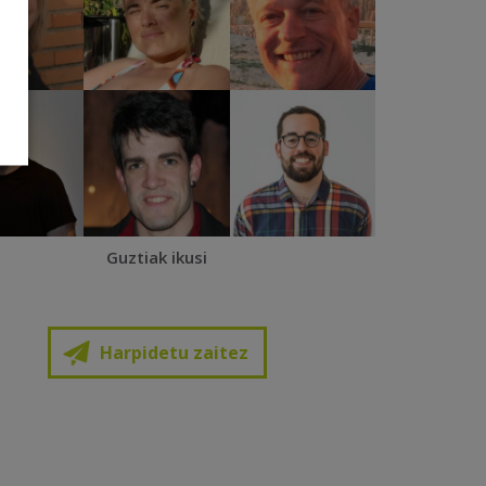
Guztiak ikusi
Harpidetu zaitez