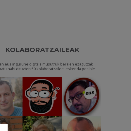
KOLABORATZAILEAK
an.eus ingurune digitala musutruk beraien ezagutzak
katu nahi dituzten 50 kolaboratzaileei esker da posible