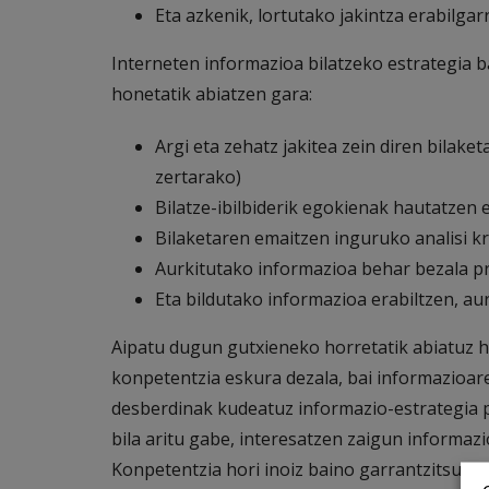
Eta azkenik, lortutako jakintza erabilgar
Interneten informazioa bilatzeko estrategia b
honetatik abiatzen gara:
Argi eta zehatz jakitea zein diren bilaket
zertarako)
Bilatze-ibilbiderik egokienak hautatzen e
Bilaketaren emaitzen inguruko analisi krit
Aurkitutako informazioa behar bezala pr
Eta bildutako informazioa erabiltzen, au
Aipatu dugun gutxieneko horretatik abiatuz ho
konpetentzia eskura dezala, bai informazioaren
desberdinak kudeatuz informazio-estrategia p
bila aritu gabe, interesatzen zaigun informa
Konpetentzia hori inoiz baino garrantzitsuago