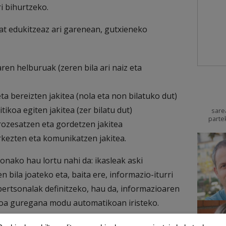
ri bihurtzeko.
at edukitzeaz ari garenean, gutxieneko
aren helburuak (zeren bila ari naiz eta
ta bereizten jakitea (nola eta non bilatuko dut)
ikoa egiten jakitea (zer bilatu dut)
sare
parte
ozesatzen eta gordetzen jakitea
rkezten eta komunikatzen jakitea.
nako hau lortu nahi da: ikasleak aski
 bila joateko eta, baita ere, informazio-iturri
ertsonalak definitzeko, hau da, informazioaren
zioa guregana modu automatikoan iristeko.
a da egun, infoxikazio garaian, informazio