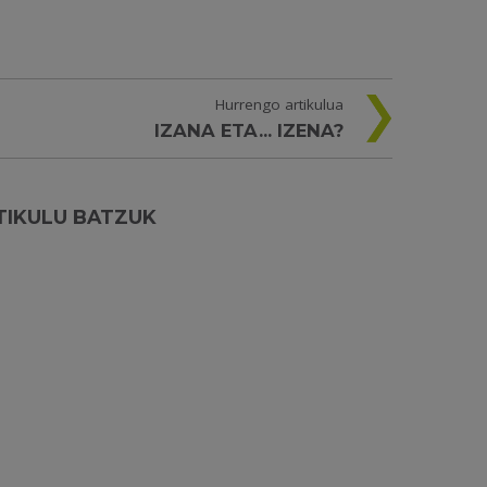
Hurrengo artikulua
IZANA ETA... IZENA?
TIKULU BATZUK