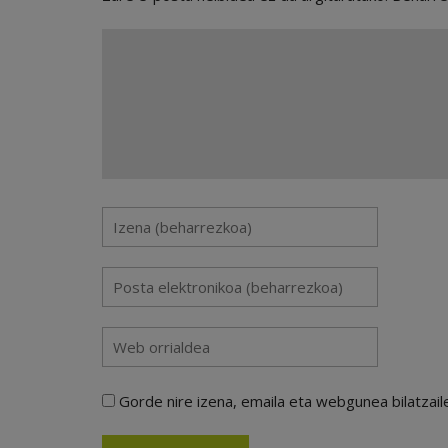
Gorde nire izena, emaila eta webgunea bilatza