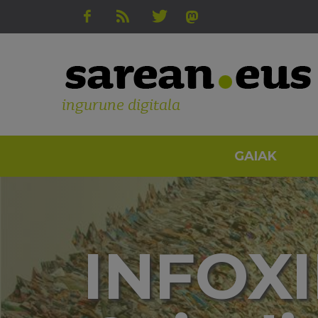
ingurune digitala
GAIAK
INFOXI