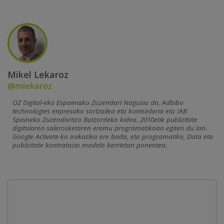
Mikel Lekaroz
@mlekaroz
OZ Digital-eko Espainiako Zuzendari Nagusia da, Adbibo
technologies enpresako sortzailea eta kontseilaria eta IAB
Spaineko Zuzendaritza Batzordeko kidea. 2010etik publizitate
digitalaren salerosketaren eremu programatikoan egiten du lan.
Google Activate-ko irakaslea ere bada, eta programatika, Data eta
publizitate kontratazio modelo berrietan ponentea.