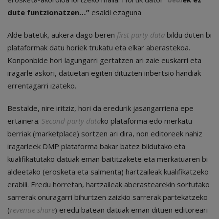
dute funtzionatzen…”
esaldi ezaguna
Alde batetik, aukera dago beren
first party data
bildu duten bi
plataformak datu horiek trukatu eta elkar aberastekoa.
Konponbide hori lagungarri gertatzen ari zaie euskarri eta
iragarle askori, datuetan egiten dituzten inbertsio handiak
errentagarri izateko.
Bestalde, nire iritziz, hori da eredurik jasangarriena epe
ertainera.
Second party data
ko plataforma edo merkatu
berriak (marketplace) sortzen ari dira, non editoreek nahiz
iragarleek DMP plataforma bakar batez bildutako eta
kualifikatutako datuak eman baititzakete eta merkatuaren bi
aldeetako (erosketa eta salmenta) hartzaileak kualifikatzeko
erabili. Eredu horretan, hartzaileak aberastearekin sortutako
sarrerak onuragarri bihurtzen zaizkio sarrerak partekatzeko
(
revenue share
) eredu batean datuak eman dituen editoreari