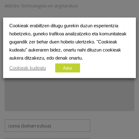
Adbibo Technologies-en argitaratua
IRUZKINIK EZ
Cookieak erabiltzen ditugu gurekin duzun esperientzia
hobetzeko, guneko trafikoa analizatzeko eta komunitateak
UTZI ERANTZUN BAT
gugandik zer behar duen hobeto ulertzeko. "Cookieak
Zure e-posta helbidea ez da argitaratuko.
Beharrezko
kudeatu" aukeraren bidez, onartu nahi dituzun cookieak
eremuak
*
markatuta daude
aukera ditzakezu, edo denak onartu.
Cookieak kudeatu
Ados