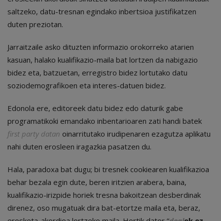
saltzeko, datu-tresnan egindako inbertsioa justifikatzen
duten preziotan.
Jarraitzaile asko dituzten informazio orokorreko atarien
kasuan, halako kualifikazio-maila bat lortzen da nabigazio
bidez eta, batzuetan, erregistro bidez lortutako datu
soziodemografikoen eta interes-datuen bidez.
Edonola ere, editoreek datu bidez edo daturik gabe
programatikoki emandako inbentarioaren zati handi batek
first party datan
oinarritutako irudipenaren ezagutza aplikatu
nahi duten erosleen iragazkia pasatzen du.
Hala, paradoxa bat dugu; bi tresnek cookiearen kualifikazioa
behar bezala egin dute, beren iritzien arabera, baina,
kualifikazio-irizpide horiek tresna bakoitzean desberdinak
direnez, oso mugatuak dira bat-etortze maila eta, beraz,
erosketa-akordioa lortzeko maila. Hortik dator “
deal
ek ez