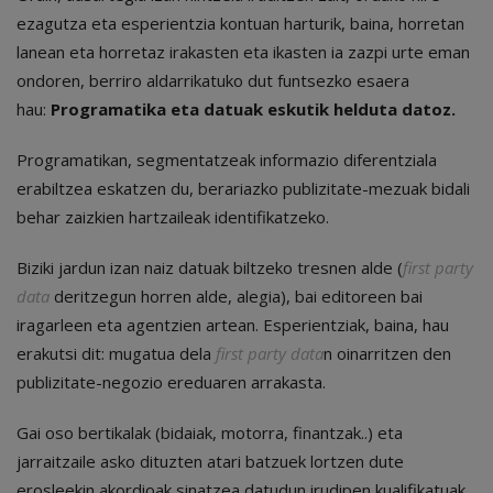
ezagutza eta esperientzia kontuan harturik, baina, horretan
lanean eta horretaz irakasten eta ikasten ia zazpi urte eman
ondoren, berriro aldarrikatuko dut funtsezko esaera
hau:
Programatika eta datuak eskutik helduta datoz.
Programatikan, segmentatzeak informazio diferentziala
erabiltzea eskatzen du, berariazko publizitate-mezuak bidali
behar zaizkien hartzaileak identifikatzeko.
Biziki jardun izan naiz datuak biltzeko tresnen alde (
first party
data
deritzegun horren alde, alegia), bai editoreen bai
iragarleen eta agentzien artean. Esperientziak, baina, hau
erakutsi dit: mugatua dela
first party data
n oinarritzen den
publizitate-negozio ereduaren arrakasta.
Gai oso bertikalak (bidaiak, motorra, finantzak..) eta
jarraitzaile asko dituzten atari batzuek lortzen dute
erosleekin akordioak sinatzea datudun irudipen kualifikatuak