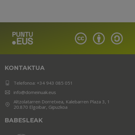
KONTAKTUA
Telefonoa:
+34 943 085 051
info@domeinuak.eus
Altzolatarren Dorretxea, Kalebarren Plaza 3, 1
20.870 Elgoibar, Gipuzkoa
BABESLEAK