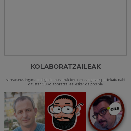
KOLABORATZAILEAK
sarean.eus ingurune digitala musutruk beraien ezagutzak partekatu nahi
dituzten 50 kolaboratzaileei esker da posible