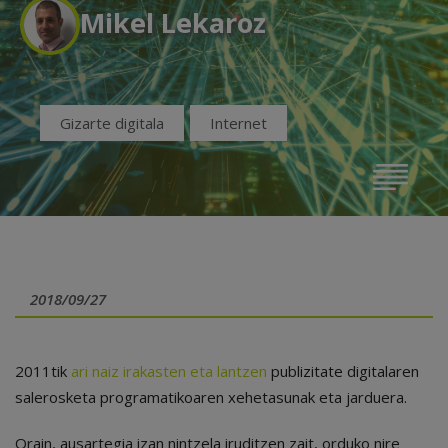
Mikel Lekaroz
Gizarte digitala
Internet
2018/09/27
2011tik
ari naiz irakasten eta lantzen
publizitate digitalaren
salerosketa programatikoaren xehetasunak eta jarduera.
Orain, ausartegia izan nintzela iruditzen zait, orduko nire