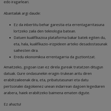
edo iragarleari.
Abantailak argi daude:
Ez da inbertitu behar garestia eta errentagarritasuna
lortzeko zaila den teknologia batean.
Datuen kualifikazioa plataforma bakar batek egiten du,
eta, hala, kualifikazio-irizpideen arteko desadostasunak
saihesten dira.
Eredu ekonomikoa errentagarria da guztiontzat.
Amaitzeko, gogoan izan ez direla gureak tratatzen ditugun
datuak. Gure ondasunekin eragin-trukean aritu diren
erabiltzaileenak dira, eta, pribatutasunari eta datu
pertsonalei dagokienez unean indarrean dagoen legediaren
arabera, haiek erabiltzeko baimena ematen digute.
Ez ahaztu!