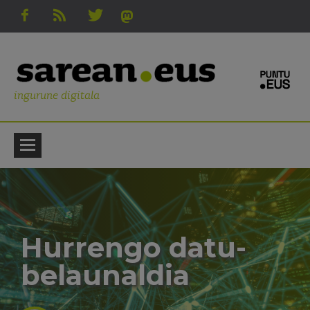
ingurune digitala
Hurrengo datu-
belaunaldia