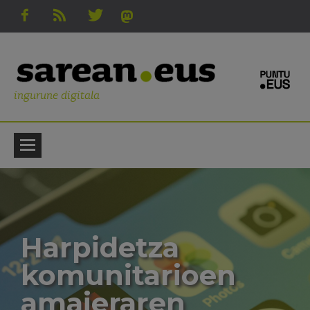
ingurune digitala
Harpidetza
komunitarioen
amaieraren