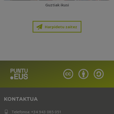
Guztiak ikusi
Harpidetu zaitez
KONTAKTUA
Telefonoa:
+34 943 085 051