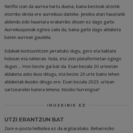
Netflix izan da aurrea hartu duena, baina besteak atzetik
etorriko direla ere aurreikusi daiteke. Jendea atari hauetatik
aldendu edo hauetara erakarriko dituen ez dago garbi.
Aurreikuspenak egitea zaila da, baina garbi dago aldaketa
baten aurrean gaudela.
Edukiak kontsumitzen jarraituko dugu, gero eta kalitate
hobean eta nahieran. Nola, eta zein plataformetan egingo
dugun…. Hori beste gai bat da. Esan bezala 20 urteetan
aldaketa asko ikusi ditugu, eta beste 20 urte baino lehen
aldaketak ikusiko ditugu ere. Esan bezala 2023. urtean
sartzearekin batera lehena. Noizko hurrengoa?
IRUZKINIK EZ
UTZI ERANTZUN BAT
Zure e-posta helbidea ez da argitaratuko.
Beharrezko