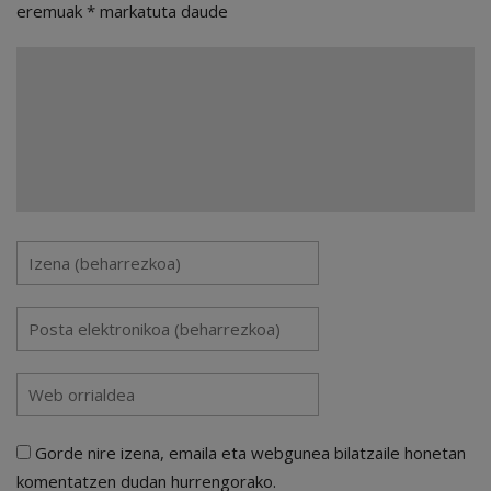
eremuak
*
markatuta daude
Gorde nire izena, emaila eta webgunea bilatzaile honetan
komentatzen dudan hurrengorako.