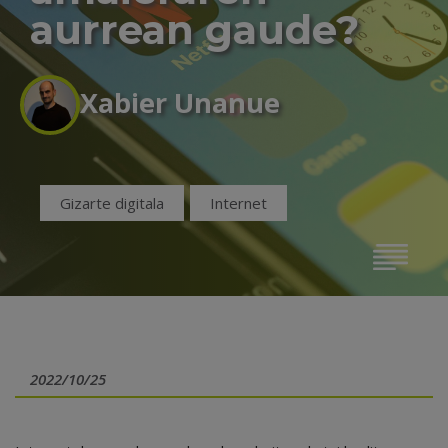
aurrean gaude?
Xabier Unanue
Gizarte digitala
Internet
2022/10/25