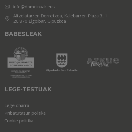
info@domeinuak.eus
Altzolatarren Dorretxea, Kalebarren Plaza 3, 1
20.870 Elgoibar, Gipuzkoa
BABESLEAK
LEGE-TESTUAK
Lege oharra
Pribatutasun politika
Cookie politika