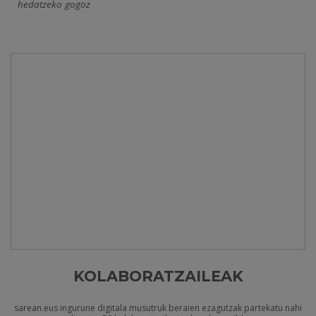
hedatzeko gogoz
KOLABORATZAILEAK
sarean.eus ingurune digitala musutruk beraien ezagutzak partekatu nahi