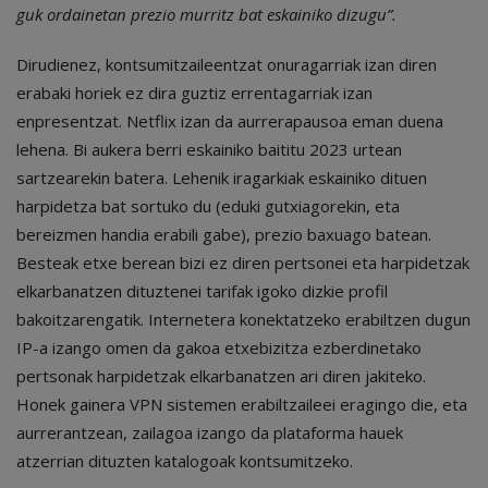
guk ordainetan prezio murritz bat eskainiko dizugu”.
Dirudienez, kontsumitzaileentzat onuragarriak izan diren
erabaki horiek ez dira guztiz errentagarriak izan
enpresentzat. Netflix izan da aurrerapausoa eman duena
lehena. Bi aukera berri eskainiko baititu 2023 urtean
sartzearekin batera. Lehenik iragarkiak eskainiko dituen
harpidetza bat sortuko du (eduki gutxiagorekin, eta
bereizmen handia erabili gabe), prezio baxuago batean.
Besteak etxe berean bizi ez diren pertsonei eta harpidetzak
elkarbanatzen dituztenei tarifak igoko dizkie profil
bakoitzarengatik. Internetera konektatzeko erabiltzen dugun
IP-a izango omen da gakoa etxebizitza ezberdinetako
pertsonak harpidetzak elkarbanatzen ari diren jakiteko.
Honek gainera VPN sistemen erabiltzaileei eragingo die, eta
aurrerantzean, zailagoa izango da plataforma hauek
atzerrian dituzten katalogoak kontsumitzeko.