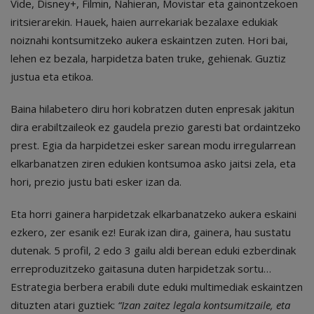
Vide, Disney+, Filmin, Nahieran, Movistar eta gainontzekoen
iritsierarekin. Hauek, haien aurrekariak bezalaxe edukiak
noiznahi kontsumitzeko aukera eskaintzen zuten. Hori bai,
lehen ez bezala, harpidetza baten truke, gehienak. Guztiz
justua eta etikoa.
Baina hilabetero diru hori kobratzen duten enpresak jakitun
dira erabiltzaileok ez gaudela prezio garesti bat ordaintzeko
prest. Egia da harpidetzei esker sarean modu irregularrean
elkarbanatzen ziren edukien kontsumoa asko jaitsi zela, eta
hori, prezio justu bati esker izan da.
Eta horri gainera harpidetzak elkarbanatzeko aukera eskaini
ezkero, zer esanik ez! Eurak izan dira, gainera, hau sustatu
dutenak. 5 profil, 2 edo 3 gailu aldi berean eduki ezberdinak
erreproduzitzeko gaitasuna duten harpidetzak sortu…
Estrategia berbera erabili dute eduki multimediak eskaintzen
dituzten atari guztiek:
“Izan zaitez legala kontsumitzaile, eta