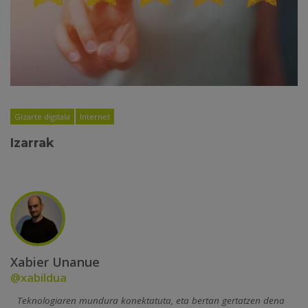
Gizarte digitala
Internet
Izarrak
Xabier Unanue
@xabildua
Teknologiaren mundura konektatuta, eta bertan gertatzen dena