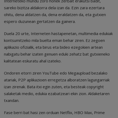
Interneteko mundu zoro honek zerbait erakutsi badit,
sareko bizitza aldakorra dela izan da. Ezin zara ezertara
ohitu, dena aldatzen da, dena eraldatzen da, eta gutxien
espero duzunean gertatzen da gainera.
Duela 20 urte, Interneten hastapenetan, multimedia edukiak
kontsumitzeko mila buelta eman behar ziren. Ez zegoen
aplikazio ofizialik, eta birus eta bideo ezegokien artean
nabigatu behar izaten genuen eduki zehatz bat gutxieneko
kalitatean eskuratu ahal izateko.
Ondoren etorri ziren YouTube edo Megaupload bezalako
atariak, P2P aplikazioen erregetza alboratzen lagungarriak
izan zirenak. Bata itxi egin zuten, eta besteak copyright
salaketak medio, edukia ezabatzeari ekin zion. Aldaketaren
txandan.
Fase berri bat hasi zen orduan Netflix, HBO Max, Prime