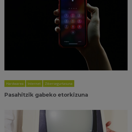
Hardwarea
Internet
Zibersegurtasuna
Pasahitzik gabeko etorkizuna