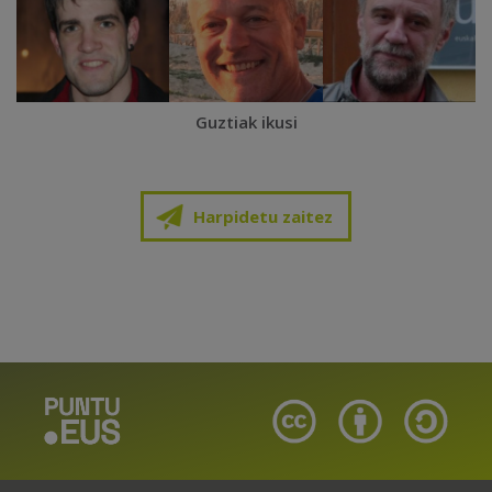
Guztiak ikusi
Harpidetu zaitez