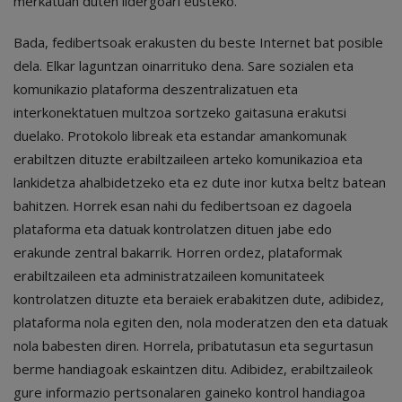
merkatuan duten lidergoari eusteko.
Bada, fedibertsoak erakusten du beste Internet bat posible
dela. Elkar laguntzan oinarrituko dena. Sare sozialen eta
komunikazio plataforma deszentralizatuen eta
interkonektatuen multzoa sortzeko gaitasuna erakutsi
duelako. Protokolo libreak eta estandar amankomunak
erabiltzen dituzte erabiltzaileen arteko komunikazioa eta
lankidetza ahalbidetzeko eta ez dute inor kutxa beltz batean
bahitzen. Horrek esan nahi du fedibertsoan ez dagoela
plataforma eta datuak kontrolatzen dituen jabe edo
erakunde zentral bakarrik. Horren ordez, plataformak
erabiltzaileen eta administratzaileen komunitateek
kontrolatzen dituzte eta beraiek erabakitzen dute, adibidez,
plataforma nola egiten den, nola moderatzen den eta datuak
nola babesten diren. Horrela, pribatutasun eta segurtasun
berme handiagoak eskaintzen ditu. Adibidez, erabiltzaileok
gure informazio pertsonalaren gaineko kontrol handiagoa