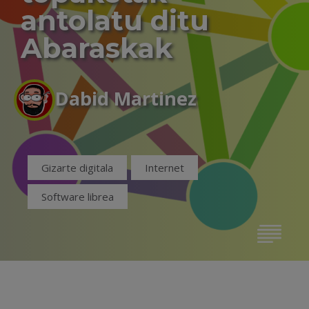
antolatu ditu
Abaraskak
Dabid Martinez
Gizarte digitala
Internet
Software librea