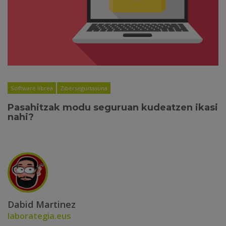
Software librea
Zibersegurtasuna
Pasahitzak modu seguruan kudeatzen ikasi
nahi?
Dabid Martinez
laborategia.eus