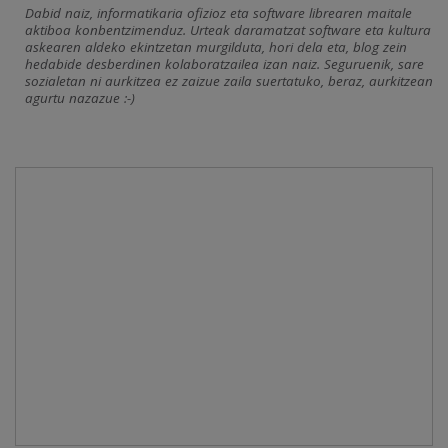
Dabid naiz, informatikaria ofizioz eta software librearen maitale
aktiboa konbentzimenduz. Urteak daramatzat software eta kultura
askearen aldeko ekintzetan murgilduta, hori dela eta, blog zein
hedabide desberdinen kolaboratzailea izan naiz. Seguruenik, sare
sozialetan ni aurkitzea ez zaizue zaila suertatuko, beraz, aurkitzean
agurtu nazazue :-)