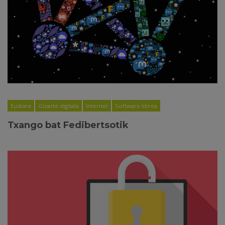
Euskara
Gizarte digitala
Internet
Software librea
Txango bat Fedibertsotik