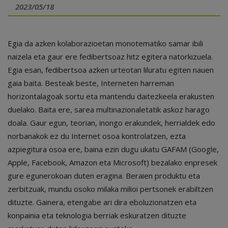
2023/05/18
Egia da azken kolaborazioetan monotematiko samar ibili
naizela eta gaur ere fedibertsoaz hitz egitera natorkizuela.
Egia esan, fedibertsoa azken urteotan liluratu egiten nauen
gaia baita. Besteak beste, Interneten harreman
horizontalagoak sortu eta mantendu daitezkeela erakusten
duelako. Baita ere, sarea multinazionaletatik askoz harago
doala. Gaur egun, teorian, inongo erakundek, herrialdek edo
norbanakok ez du Internet osoa kontrolatzen, ezta
azpiegitura osoa ere, baina ezin dugu ukatu GAFAM (Google,
Apple, Facebook, Amazon eta Microsoft) bezalako enpresek
gure egunerokoan duten eragina. Beraien produktu eta
zerbitzuak, mundu osoko milaka milioi pertsonek erabiltzen
dituzte. Gainera, etengabe ari dira eboluzionatzen eta
konpainia eta teknologia berriak eskuratzen dituzte