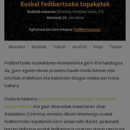
Fedibertsoko euskaldunen komunitatea gero eta handiagoa
da, gure egunerokoan proiektu hauek modu batean edo
bestean erabiltzen eta babesten ditugun milaka pertsona
baikara.
Duela bi hilabete
euskal fedibertsoaren mapa aurkezten
saiatu nintzen
eta gaur Abaraskak maiatzaren 20an
Badalaben (Orereta) antolatu dituen lehenengo euskal
fedibertsoko topaketen berri eman nahi dizuet. Jardunaldi
horren helburua euskal fedibertsoa osatzen dugun pertsona