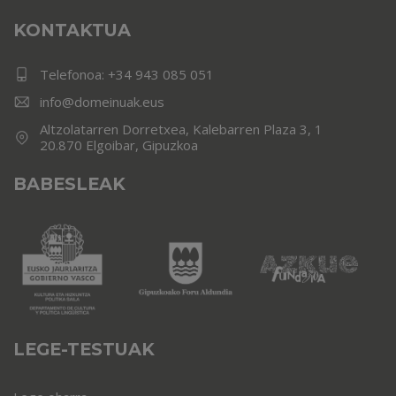
KONTAKTUA
Telefonoa:
+34 943 085 051
info@domeinuak.eus
Altzolatarren Dorretxea, Kalebarren Plaza 3, 1
20.870 Elgoibar, Gipuzkoa
BABESLEAK
LEGE-TESTUAK