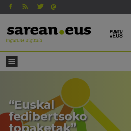
ingurune digitala
“Euskal
fedibertsoko
topaketak”