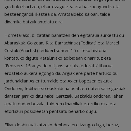
guztiok elkartzea, elkar ezagutzea eta batzuengandik eta
besteengandik ikastea da. Arratsaldeko saioan, talde
dinamika batzuk antolatu dira.
Horretarako, bi zatitan banatzen den egitaraua aurkeztu du
Abaraskak. Goizean, Rita Barrachinak (Fedicat) eta Marcel
Costak (Anartist) fedibertsoaren 15 urteko historia
kontatuko digute Kataluniako adibidean oinarrituz eta
“Fedivers: 15 anys de mitjans socials federats” liburua
erosteko aukera egongo da. Argiak ere parte hartuko du
jardunaldian Asier Iturralde eta Axier Lopezen eskutik.
Ondoren, fedibertso euskalduna osatzen duten sare guztiak
dantzan jarriko ditu Mikel Gartziak. Bazkaldu ondoren, lehen
aipatu dudan bezala, taldeen dinamikak etorriko dira eta
etorkizun posibleetan pentsatu beharko dugu.
Elkar desbirtualizatzeko denbora ere izango dugu, beraz,