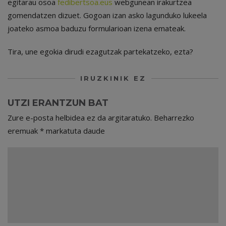
egitarau osoa
fedibertsoa.eus
webgunean irakurtzea
gomendatzen dizuet. Gogoan izan asko lagunduko lukeela
joateko asmoa baduzu formularioan izena emateak.
Tira, une egokia dirudi ezagutzak partekatzeko, ezta?
IRUZKINIK EZ
UTZI ERANTZUN BAT
Zure e-posta helbidea ez da argitaratuko.
Beharrezko
eremuak
*
markatuta daude