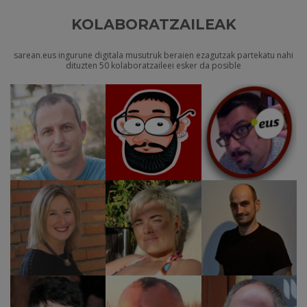
KOLABORATZAILEAK
sarean.eus ingurune digitala musutruk beraien ezagutzak partekatu nahi
dituzten 50 kolaboratzaileei esker da posible