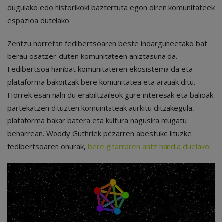
dugulako edo historikoki baztertuta egon diren komunitateek
espazioa dutelako.
Zentzu horretan fedibertsoaren beste indarguneetako bat
berau osatzen duten komunitateen aniztasuna da.
Fedibertsoa hainbat komunitateren ekosistema da eta
plataforma bakoitzak bere komunitatea eta arauak ditu.
Horrek esan nahi du erabiltzaileok gure interesak eta balioak
partekatzen dituzten komunitateak aurkitu ditzakegula,
plataforma bakar batera eta kultura nagusira mugatu
beharrean. Woody Guthriek pozarren abestuko lituzke
fedibertsoaren onurak,
bere gitarraren antz handia duelako
.