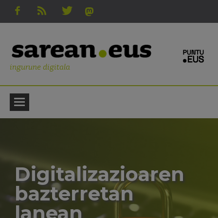
ingurune digitala
Digitalizazioaren
bazterretan
lanean