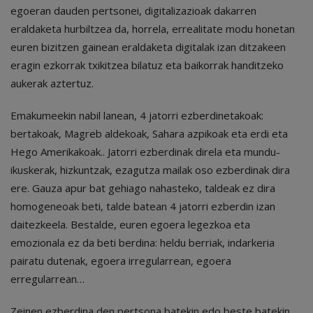
egoeran dauden pertsonei, digitalizazioak dakarren
eraldaketa hurbiltzea da, horrela, errealitate modu honetan
euren bizitzen gainean eraldaketa digitalak izan ditzakeen
eragin ezkorrak txikitzea bilatuz eta baikorrak handitzeko
aukerak aztertuz.
Emakumeekin nabil lanean, 4 jatorri ezberdinetakoak:
bertakoak, Magreb aldekoak, Sahara azpikoak eta erdi eta
Hego Amerikakoak.. Jatorri ezberdinak direla eta mundu-
ikuskerak, hizkuntzak, ezagutza mailak oso ezberdinak dira
ere. Gauza apur bat gehiago nahasteko, taldeak ez dira
homogeneoak beti, talde batean 4 jatorri ezberdin izan
daitezkeela. Bestalde, euren egoera legezkoa eta
emozionala ez da beti berdina: heldu berriak, indarkeria
pairatu dutenak, egoera irregularrean, egoera
erregularrean…
Zeinen ezberdina den pertsona batekin edo beste batekin