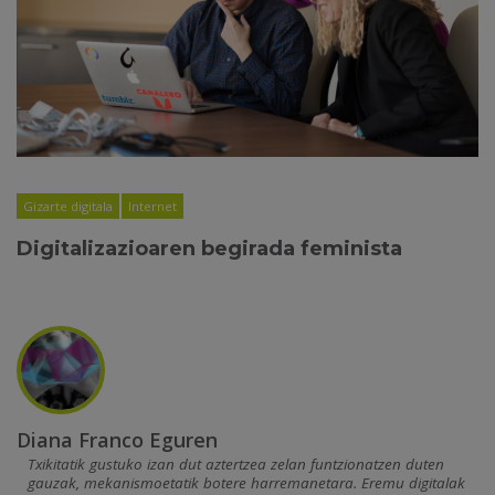
Gizarte digitala
Internet
Digitalizazioaren begirada feminista
Diana Franco Eguren
Txikitatik gustuko izan dut aztertzea zelan funtzionatzen duten
gauzak, mekanismoetatik botere harremanetara. Eremu digitalak