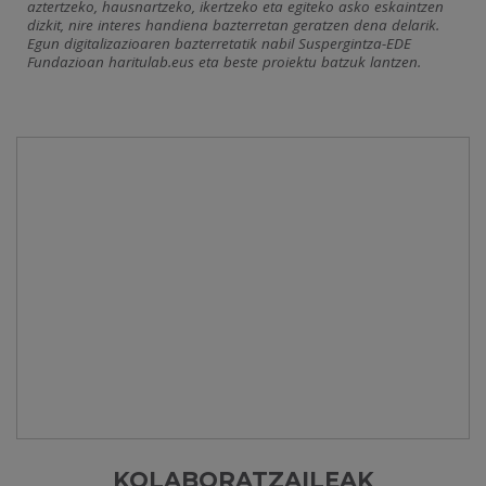
aztertzeko, hausnartzeko, ikertzeko eta egiteko asko eskaintzen
dizkit, nire interes handiena bazterretan geratzen dena delarik.
Egun digitalizazioaren bazterretatik nabil Suspergintza-EDE
Fundazioan haritulab.eus eta beste proiektu batzuk lantzen.
KOLABORATZAILEAK