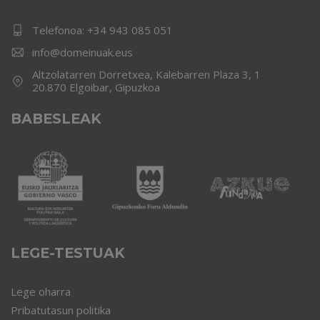
Telefonoa:
+34 943 085 051
info@domeinuak.eus
Altzolatarren Dorretxea, Kalebarren Plaza 3, 1
20.870 Elgoibar, Gipuzkoa
BABESLEAK
LEGE-TESTUAK
Lege oharra
Pribatutasun politika