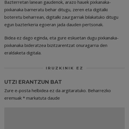
Bazterretan lanean gaudenok, arazo hauek pixkanaka-
pixkanaka barneratu behar ditugu, zeren eta digitalki
boteretu beharrean, digitalki zaurgarriak bilakatuko ditugu
egun bazterkeria egoeran jada dauden pertsonak.
Bidea ez dago eginda, eta gure eskuetan dugu pixkanaka-
pixkanaka bideratzea bizitzarentzat onuragarria den
eraldaketa digitala.
IRUZKINIK EZ
UTZI ERANTZUN BAT
Zure e-posta helbidea ez da argitaratuko.
Beharrezko
eremuak
*
markatuta daude