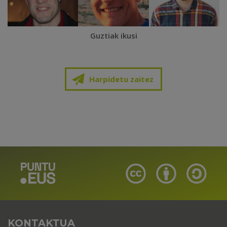
Guztiak ikusi
Harpidetu zaitez
KONTAKTUA