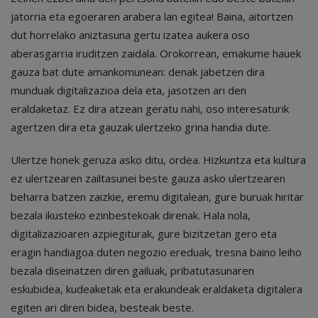
jatorria eta egoeraren arabera lan egitea! Baina, aitortzen
dut horrelako aniztasuna gertu izatea aukera oso
aberasgarria iruditzen zaidala. Orokorrean, emakume hauek
gauza bat dute amankomunean: denak jabetzen dira
munduak digitalizazioa dela eta, jasotzen ari den
eraldaketaz. Ez dira atzean geratu nahi, oso interesaturik
agertzen dira eta gauzak ulertzeko grina handia dute.
Ulertze honek geruza asko ditu, ordea. Hizkuntza eta kultura
ez ulertzearen zailtasunei beste gauza asko ulertzearen
beharra batzen zaizkie, eremu digitalean, gure buruak hiritar
bezala ikusteko ezinbestekoak direnak. Hala nola,
digitalizazioaren azpiegiturak, gure bizitzetan gero eta
eragin handiagoa duten negozio ereduak, tresna baino leiho
bezala diseinatzen diren gailuak, pribatutasunaren
eskubidea, kudeaketak eta erakundeak eraldaketa digitalera
egiten ari diren bidea, besteak beste.