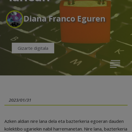
Diana Franco Eguren
Gizarte digitala
2023/01/31
Azken aldian nire lana dela eta bazterkeria egoeran dauden
kolektibo ugariekin nabil harremanetan. Nire lana, bazterkeria