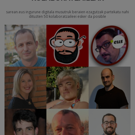
sarean.eus ingurune digitala musutruk beraien ezagutzak partekatu nahi
dituzten 50 kolaboratzaileei esker da posible