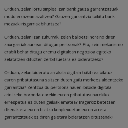
Orduan, zelan lortu sinplea izan barik gauza garrantzitsuak
modu errazean azaltzea? Gauzen garrantzia txikitu barik
mezuak irisgarriak bihurtzea?
Orduan, zelan izan zuhurrak, zelan balioetsi noraino diren
zaurgarriak aurrean ditugun pertsonak? Eta, zein mekanismo
erabili behar ditugu eremu digitalean negozioa egiteko
zelatatzen dituzten zerbitzuetara ez bideratzeko?
Orduan, zelan bideratu arrakala digitala txikitzea bilatuz
euren pribatutasuna saltzen duten gailu merkeez aldentzeko
garrantzia? Zentzua du pertsona hauen ibilbide digitala
arintzeko borondatearekin euren pribatutasunarekiko
errespetua ez duten gailuak ematea? Iragarkiz betetzen
direnak eta euren bizitza konplexuetan euren arreta
garrantzitsuak ez diren gaietara bideratzen dituztenak?