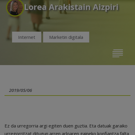
Lorea Arakistain Aizpiri
Internet
Marketin digitala
2019/05/06
Ez da urregorria argi egiten duen guztia. Eta datuak garaiko
urregorritzat ditugun arren arloaren gaineko konfiantza falta