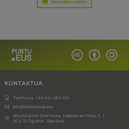
Harpidetu zaitez
KONTAKTUA
Telefonoa:
+34 943 085 051
info@domeinuak.eus
Altzolatarren Dorretxea, Kalebarren Plaza 3, 1
20.870 Elgoibar, Gipuzkoa