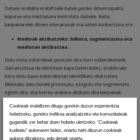
Datuen erabilita erabiltzaile batek jasoko dituen inpaktu
kopurua eta maiztasuna kontrolatu daiteke. Baita,
kanpainarekin dituen interakzioak eta azken konbertsioa ere.
Medioak aktibatzeko: bilketa, segmentazioa eta
mediotan aktibatzea.
Datu mota ezberdinak jasotzen dira iturri ezberdinetatik.
Garrantzitsua da identitate kapa baten bidez, erabiltzaile
bera datu-base ezberdinetan identifikatu ahal izatea.
Bildutako datu horiek prozesatu, ezagutu eta segmentatu
egiten dira eta horren arabera aktibatu dira kanpainak.
Cookieak erabiltzen ditugu gurekin duzun esperientzia
Sormenerako
hobetzeko, guneko trafikoa analizatzeko eta komunitateak
Erabiltzailearen interesen eta egoeraren arabera moldatzen
gugandik zer behar duen hobeto ulertzeko. "Cookieak
dira mezuak.
kudeatu" aukeraren bidez, onartu nahi dituzun cookieak
aukera ditzakezu, edo denak onartu.