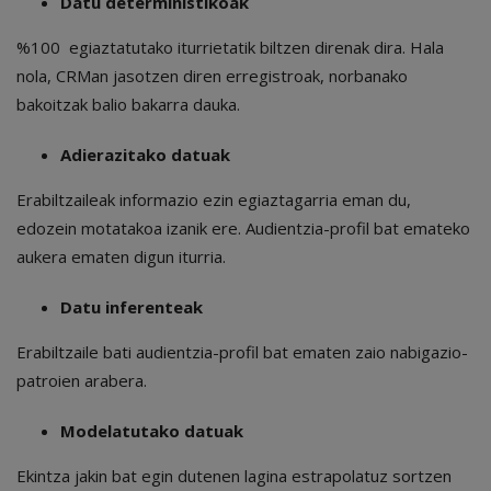
Datu
deterministikoak
%100 egiaztatutako iturrietatik biltzen direnak dira. Hala
nola, CRMan jasotzen diren erregistroak, norbanako
bakoitzak balio bakarra dauka.
Adierazitako datuak
Erabiltzaileak informazio ezin egiaztagarria eman du,
edozein motatakoa izanik ere. Audientzia-profil bat emateko
aukera ematen digun iturria.
Datu inferenteak
Erabiltzaile bati audientzia-profil bat ematen zaio nabigazio-
patroien arabera.
Modelatutako datuak
Ekintza jakin bat egin dutenen lagina estrapolatuz sortzen