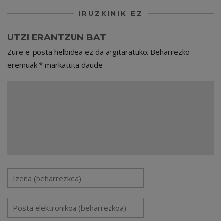
IRUZKINIK EZ
UTZI ERANTZUN BAT
Zure e-posta helbidea ez da argitaratuko.
Beharrezko
eremuak
*
markatuta daude