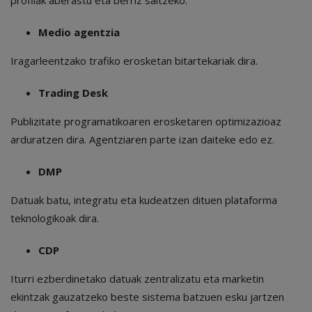
Medio agentzia
Iragarleentzako trafiko erosketan bitartekariak dira.
Trading Desk
Publizitate programatikoaren erosketaren optimizazioaz
arduratzen dira. Agentziaren parte izan daiteke edo ez.
DMP
Datuak batu, integratu eta kudeatzen dituen plataforma
teknologikoak dira.
CDP
Iturri ezberdinetako datuak zentralizatu eta marketin
ekintzak gauzatzeko beste sistema batzuen esku jartzen