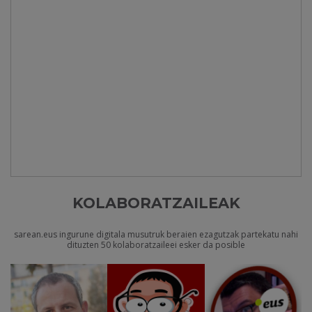
KOLABORATZAILEAK
sarean.eus ingurune digitala musutruk beraien ezagutzak partekatu nahi
dituzten 50 kolaboratzaileei esker da posible