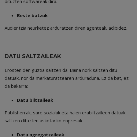
dituzten softwareak dira.
Beste batzuk
Audientzia neurketez arduratzen diren agenteak, adibidez.
DATU SALTZAILEAK
Erosten den guztia saltzen da. Baina nork saltzen ditu
datuak, nor da merkaturatzearen arduraduna. Ez da bat, ez
da bakarra:
Datu biltzaileak
Publisherrak, sare sozialak eta haien erabiltzaileen datuak
saltzen dituzten askotariko enpresak.
Datu agregatzaileak