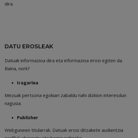
dira.
DATU EROSLEAK
Datuak informazioa dira eta informazioa erosi egiten da.
Baina, nork?
Iragarlea
Mezuak pertsona egokiari zabaldu nahi dizkion interesdun
nagusia.
Publisher
Webguneen titularrak. Datuak erosi ditzakete audientzia
profilak aberastu eta berriz saltzeko.