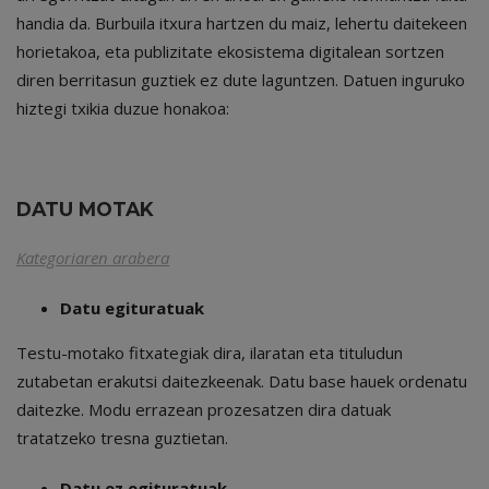
handia da. Burbuila itxura hartzen du maiz, lehertu daitekeen
horietakoa, eta publizitate ekosistema digitalean sortzen
diren berritasun guztiek ez dute laguntzen. Datuen inguruko
hiztegi txikia duzue honakoa:
DATU MOTAK
Kategoriaren arabera
Datu egituratuak
Testu-motako fitxategiak dira, ilaratan eta tituludun
zutabetan erakutsi daitezkeenak. Datu base hauek ordenatu
daitezke. Modu errazean prozesatzen dira datuak
tratatzeko tresna guztietan.
Datu ez egituratuak