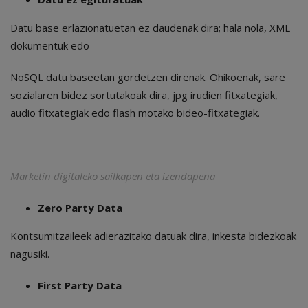
Datu base erlazionatuetan ez daudenak dira; hala nola, XML
dokumentuk edo
NoSQL datu baseetan gordetzen direnak. Ohikoenak, sare
sozialaren bidez sortutakoak dira, jpg irudien fitxategiak,
audio fitxategiak edo flash motako bideo-fitxategiak.
Marketin digitaleko sailkapen eta izendapena
Zero Party Data
Kontsumitzaileek adierazitako datuak dira, inkesta bidezkoak
nagusiki.
First Party Data