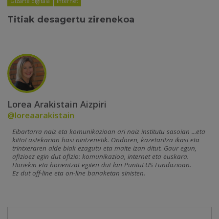
Gizarte digitala
Internet
Titiak desagertu zirenekoa
Lorea Arakistain Aizpiri
@loreaarakistain
Eibartarra naiz eta komunikazioan ari naiz institutu sasoian ...eta
kitto! astekarian hasi nintzenetik. Ondoren, kazetaritza ikasi eta
trintxeraren alde biak ezagutu eta maite izan ditut. Gaur egun,
afizioez egin dut ofizio: komunikazioa, internet eta euskara.
Horiekin eta horientzat egiten dut lan PuntuEUS Fundazioan.
Ez dut off-line eta on-line banaketan sinisten.