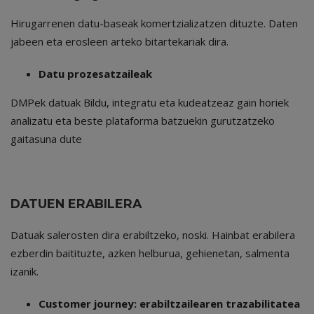
Hirugarrenen datu-baseak komertzializatzen dituzte. Daten
jabeen eta erosleen arteko bitartekariak dira.
Datu prozesatzaileak
DMPek datuak Bildu, integratu eta kudeatzeaz gain horiek
analizatu eta beste plataforma batzuekin gurutzatzeko
gaitasuna dute
DATUEN ERABILERA
Datuak salerosten dira erabiltzeko, noski. Hainbat erabilera
ezberdin baitituzte, azken helburua, gehienetan, salmenta
izanik.
Customer journey: erabiltzailearen trazabilitatea