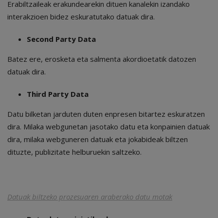
Erabiltzaileak erakundearekin dituen kanalekin izandako
interakzioen bidez eskuratutako datuak dira.
Second Party Data
Batez ere, erosketa eta salmenta akordioetatik datozen
datuak dira.
Third Party Data
Datu bilketan jarduten duten enpresen bitartez eskuratzen
dira. Milaka webgunetan jasotako datu eta konpainien datuak
dira, milaka webguneren datuak eta jokabideak biltzen
dituzte, publizitate helburuekin saltzeko.
Datuak biltzeko prozesuaren araberako datu motak