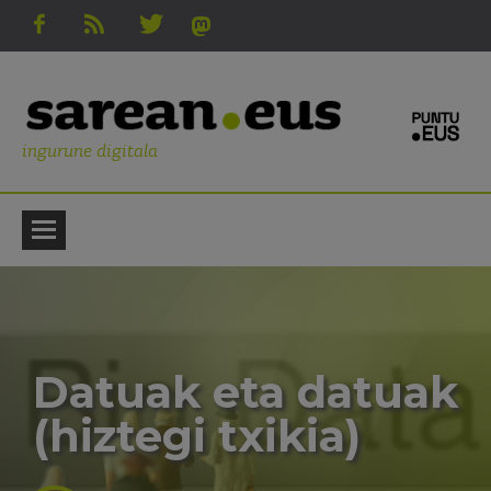
ingurune digitala
Datuak eta datuak
(hiztegi txikia)