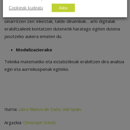
Ikerketarako
Cookieak kudeatu
Ados
Aurretiaz ikerketa erabiltzaileek adierazitako datuetan
oinarritzen zen: inkestak, talde-dinamikak… arlo digitalak
erabiltzaileek kontatzen dutenetik haratago egiten dutena
jasotzeko aukera ematen du.
Modelizaziorako
Teknika matematiko eta estatistikoak erabiltzen dira analisia
egin eta aurreikuspenak egiteko.
Iturria:
Libro Blanco de Data, IAB Spain.
Argazkia:
Christoph Scholz