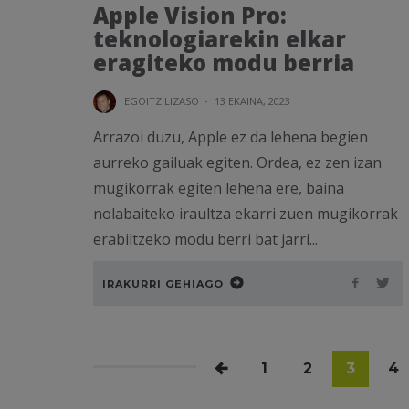
Apple Vision Pro:
teknologiarekin elkar
eragiteko modu berria
EGOITZ LIZASO
·
13 EKAINA, 2023
Arrazoi duzu, Apple ez da lehena begien
aurreko gailuak egiten. Ordea, ez zen izan
mugikorrak egiten lehena ere, baina
nolabaiteko iraultza ekarri zuen mugikorrak
erabiltzeko modu berri bat jarri...
IRAKURRI GEHIAGO
1
2
3
4