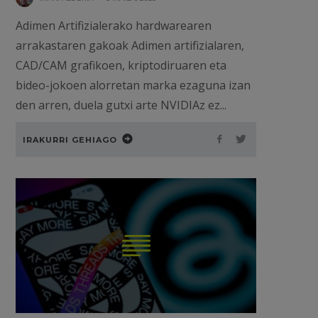
Adimen Artifizialerako hardwarearen
arrakastaren gakoak Adimen artifizialaren,
CAD/CAM grafikoen, kriptodiruaren eta
bideo-jokoen alorretan marka ezaguna izan
den arren, duela gutxi arte NVIDIAz ez...
IRAKURRI GEHIAGO