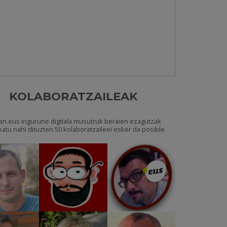
KOLABORATZAILEAK
an.eus ingurune digitala musutruk beraien ezagutzak
katu nahi dituzten 50 kolaboratzaileei esker da posible