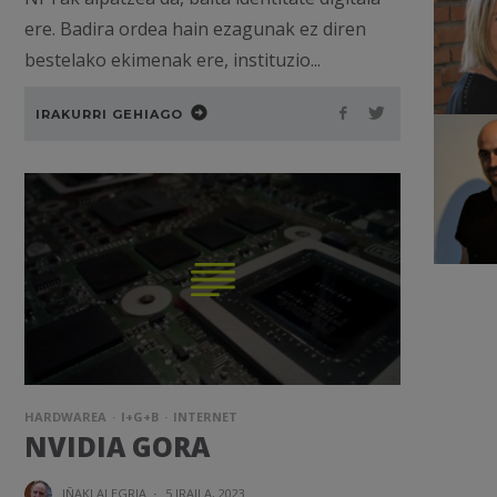
ere. Badira ordea hain ezagunak ez diren
bestelako ekimenak ere, instituzio...
IRAKURRI GEHIAGO
HARDWAREA
I+G+B
INTERNET
NVIDIA GORA
IÑAKI ALEGRIA
·
5 IRAILA, 2023