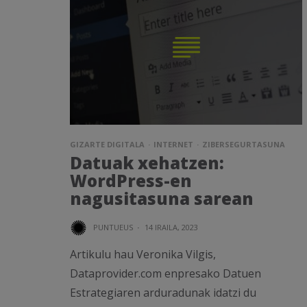
GIZARTE DIGITALA
INTERNET
ZIBERSEGURTASUNA
Datuak xehatzen:
WordPress-en
nagusitasuna sarean
PUNTUEUS
·
14 IRAILA, 2023
Artikulu hau Veronika Vilgis,
Dataprovider.com enpresako Datuen
Estrategiaren arduradunak idatzi du