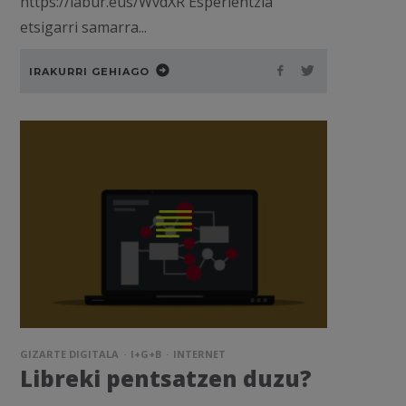
https://labur.eus/WvdXR Esperientzia
etsigarri samarra...
IRAKURRI GEHIAGO
GIZARTE DIGITALA
I+G+B
INTERNET
Libreki pentsatzen duzu?