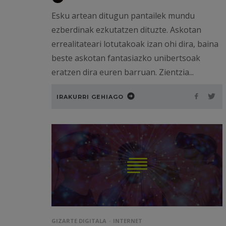
Esku artean ditugun pantailek mundu
ezberdinak ezkutatzen dituzte. Askotan
errealitateari lotutakoak izan ohi dira, baina
beste askotan fantasiazko unibertsoak
eratzen dira euren barruan. Zientzia...
IRAKURRI GEHIAGO
GIZARTE DIGITALA
INTERNET