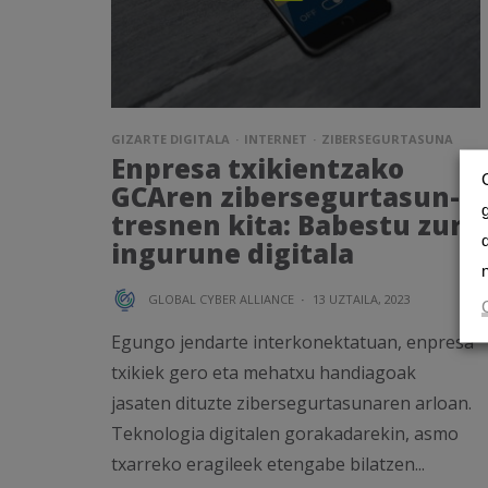
GIZARTE DIGITALA
INTERNET
ZIBERSEGURTASUNA
Enpresa txikientzako
GCAren zibersegurtasun-
tresnen kita: Babestu zure
ingurune digitala
GLOBAL CYBER ALLIANCE
·
13 UZTAILA, 2023
Egungo jendarte interkonektatuan, enpresa
txikiek gero eta mehatxu handiagoak
jasaten dituzte zibersegurtasunaren arloan.
Teknologia digitalen gorakadarekin, asmo
txarreko eragileek etengabe bilatzen...