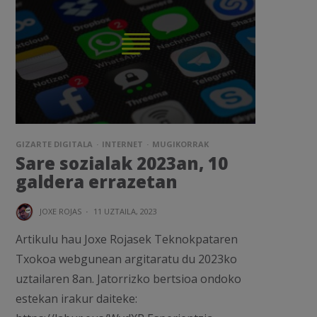
GIZARTE DIGITALA
INTERNET
MUGIKORRAK
Sare sozialak 2023an, 10
galdera errazetan
JOXE ROJAS
·
11 UZTAILA, 2023
Artikulu hau Joxe Rojasek Teknokpataren
Txokoa webgunean argitaratu du 2023ko
uztailaren 8an. Jatorrizko bertsioa ondoko
estekan irakur daiteke: