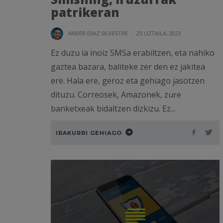
patrikeran
XABIER DIAZ SILVESTRE
·
25 UZTAILA, 2023
Ez duzu ia inoiz SMSa erabiltzen, eta nahiko
gaztea bazara, baliteke zer den ez jakitea
ere. Hala ere, geroz eta gehiago jasotzen
dituzu. Correosek, Amazonek, zure
banketxeak bidaltzen dizkizu. Ez...
IRAKURRI GEHIAGO