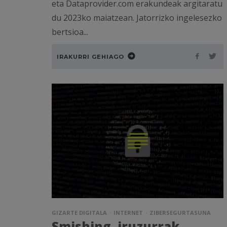
eta Dataprovider.com erakundeak argitaratu
du 2023ko maiatzean. Jatorrizko ingelesezko
bertsioa...
IRAKURRI GEHIAGO
GIZARTE DIGITALA
INTERNET
ZIBERSEGURTASUNA
Smishing, iruzurrak