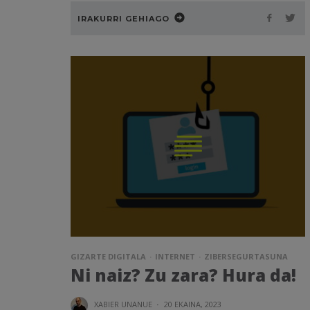
IRAKURRI GEHIAGO
GIZARTE DIGITALA
INTERNET
ZIBERSEGURTASUNA
Ni naiz? Zu zara? Hura da!
XABIER UNANUE
·
20 EKAINA, 2023