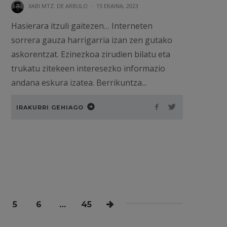
XABI MTZ. DE ARBULO
·
15 EKAINA, 2023
Hasierara itzuli gaitezen… Interneten
sorrera gauza harrigarria izan zen gutako
askorentzat. Ezinezkoa zirudien bilatu eta
trukatu zitekeen interesezko informazio
andana eskura izatea. Berrikuntza...
IRAKURRI GEHIAGO
5
6
…
45