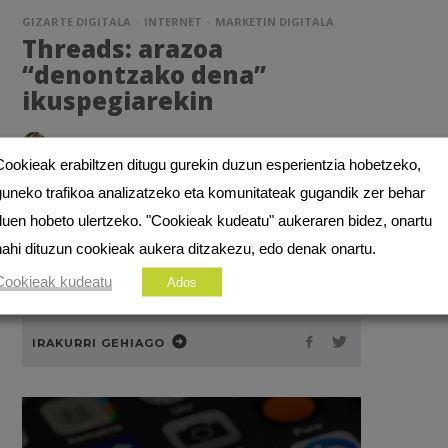
GIZARTE DIGITALA
INTERNET
MARKETIN DIGITALA
Threads: arazoa
“denontzako dena”
ikuspegiarekin
AMAIA OCERIN
·
20 UZTAILA, 2023
Cookieak erabiltzen ditugu gurekin duzun esperientzia hobetzeko,
Sare sozial arrakastatsuak erabiltzaileen
guneko trafikoa analizatzeko eta komunitateak gugandik zer behar
motibazio espezifikoak ebaztera bideratu
duen hobeto ulertzeko. "Cookieak kudeatu" aukeraren bidez, onartu
dira, formatu espezifiko baten bidez,
nahi dituzun cookieak aukera ditzakezu, edo denak onartu.
Threads sare sozial berriaren ikuspegi
Cookieak kudeatu
Ados
generikoa ez bezala. Zer da...
IRAKURRI GEHIAGO