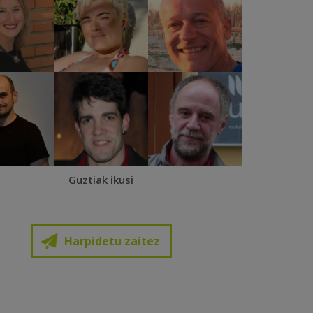
Guztiak ikusi
Harpidetu zaitez