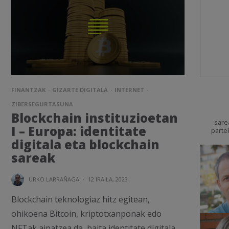
FINANTZAK
GIZARTE DIGITALA
INTERNET
ZIBERSEGURTASUNA
Blockchain instituzioetan
sare
I – Europa: identitate
parte
digitala eta blockchain
sareak
URKO LARRAÑAGA
·
12 IRAILA, 2023
Blockchain teknologiaz hitz egitean,
ohikoena Bitcoin, kriptotxanponak edo
NFTak aipatzea da, baita identitate digitala