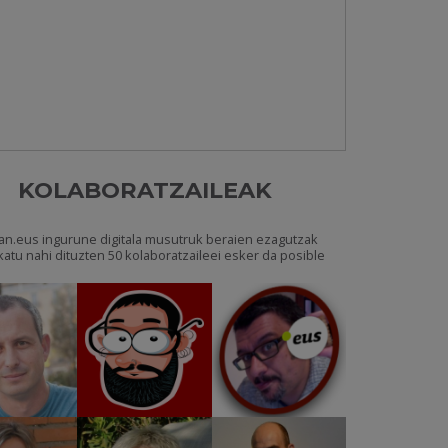
KOLABORATZAILEAK
an.eus ingurune digitala musutruk beraien ezagutzak
katu nahi dituzten 50 kolaboratzaileei esker da posible