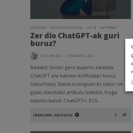
EUSKARA
GIZARTE DIGITALA
I+G+B
INTERNET
Zer dio ChatGPT-ak guri
buruz?
JOSU WALIÑO
·
25 MAIATZA, 2023
Badakit, honez gero aspertu zaretela
ChatGPT eta Adimen Artifizialari buruz
irakurtzeaz. Baina oraingoan ez nator nik
gaiaz idatzitako artikulu batekin, froga
batekin baizik: ChatGPTri .EUS...
IRAKURRI GEHIAGO