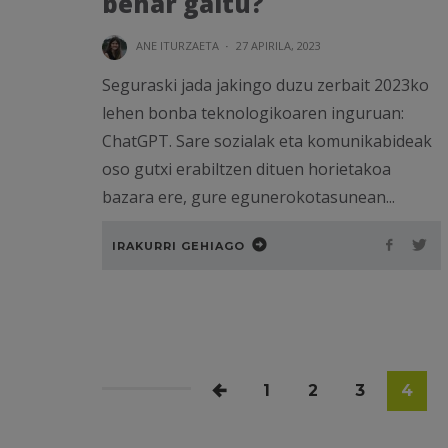
behar gaitu?
ANE ITURZAETA
·
27 APIRILA, 2023
Seguraski jada jakingo duzu zerbait 2023ko
lehen bonba teknologikoaren inguruan:
ChatGPT. Sare sozialak eta komunikabideak
oso gutxi erabiltzen dituen horietakoa
bazara ere, gure egunerokotasunean...
IRAKURRI GEHIAGO
1
2
3
4