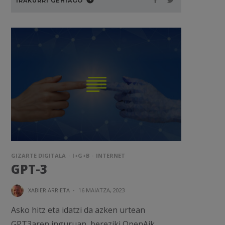
IRAKURRI GEHIAGO
GIZARTE DIGITALA
I+G+B
INTERNET
GPT-3
XABIER ARRIETA
·
16 MAIATZA, 2023
Asko hitz eta idatzi da azken urtean
GPT3aren inguruan, bereziki OpenAik