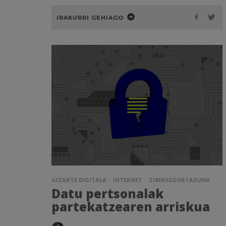
IRAKURRI GEHIAGO
GIZARTE DIGITALA
INTERNET
ZIBERSEGURTASUNA
Datu pertsonalak
partekatzearen arriskua