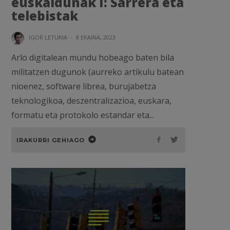
euskaldunak I: Sarrera eta
telebistak
IGOR LETURIA
·
8 EKAINA, 2023
Arlo digitalean mundu hobeago baten bila
militatzen dugunok (aurreko artikulu batean
nioenez, software librea, burujabetza
teknologikoa, deszentralizazioa, euskara,
formatu eta protokolo estandar eta...
IRAKURRI GEHIAGO