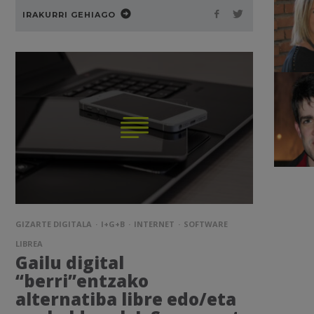
IRAKURRI GEHIAGO
GIZARTE DIGITALA
I+G+B
INTERNET
SOFTWARE
LIBREA
Gailu digital
“berri”entzako
alternatiba libre edo/eta