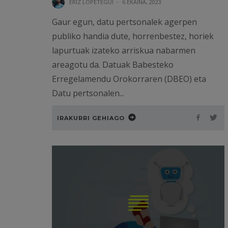
ERIZ LOPETEGUI
·
6 EKAINA, 2023
Gaur egun, datu pertsonalek agerpen
publiko handia dute, horrenbestez, horiek
lapurtuak izateko arriskua nabarmen
areagotu da. Datuak Babesteko
Erregelamendu Orokorraren (DBEO) eta
Datu pertsonalen...
IRAKURRI GEHIAGO