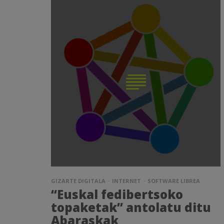
GIZARTE DIGITALA
INTERNET
SOFTWARE LIBREA
“Euskal fedibertsoko
topaketak” antolatu ditu
Abaraskak