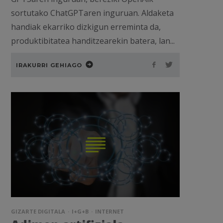
sortutako ChatGPTaren inguruan. Aldaketa
handiak ekarriko dizkigun erreminta da,
produktibitatea handitzearekin batera, lan...
IRAKURRI GEHIAGO
GIZARTE DIGITALA
I+G+B
INTERNET