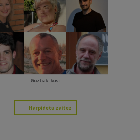
Guztiak ikusi
Harpidetu zaitez