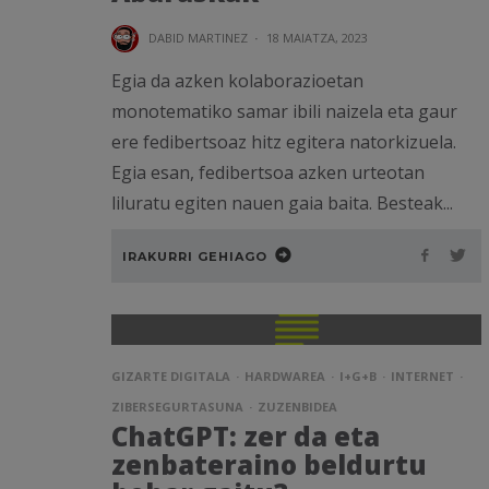
DABID MARTINEZ
·
18 MAIATZA, 2023
Egia da azken kolaborazioetan
monotematiko samar ibili naizela eta gaur
ere fedibertsoaz hitz egitera natorkizuela.
Egia esan, fedibertsoa azken urteotan
liluratu egiten nauen gaia baita. Besteak...
IRAKURRI GEHIAGO
GIZARTE DIGITALA
HARDWAREA
I+G+B
INTERNET
ZIBERSEGURTASUNA
ZUZENBIDEA
ChatGPT: zer da eta
zenbateraino beldurtu