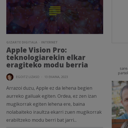
GIZARTE DIGITALA
INTERNET
Apple Vision Pro:
teknologiarekin elkar
eragiteko modu berria
sare
parte
EGOITZ LIZASO
·
13 EKAINA, 2023
Arrazoi duzu, Apple ez da lehena begien
aurreko gailuak egiten. Ordea, ez zen izan
mugikorrak egiten lehena ere, baina
nolabaiteko iraultza ekarri zuen mugikorrak
erabiltzeko modu berri bat jarri...