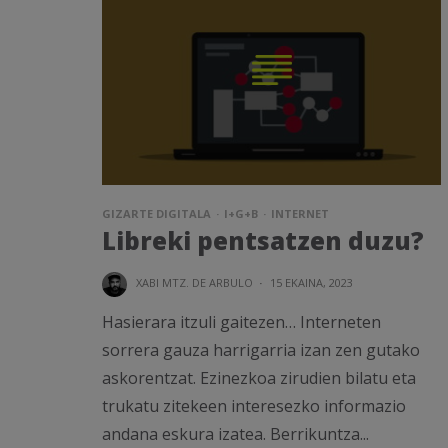
GIZARTE DIGITALA
I+G+B
INTERNET
Libreki pentsatzen duzu?
XABI MTZ. DE ARBULO
·
15 EKAINA, 2023
Hasierara itzuli gaitezen… Interneten
sorrera gauza harrigarria izan zen gutako
askorentzat. Ezinezkoa zirudien bilatu eta
trukatu zitekeen interesezko informazio
andana eskura izatea. Berrikuntza...