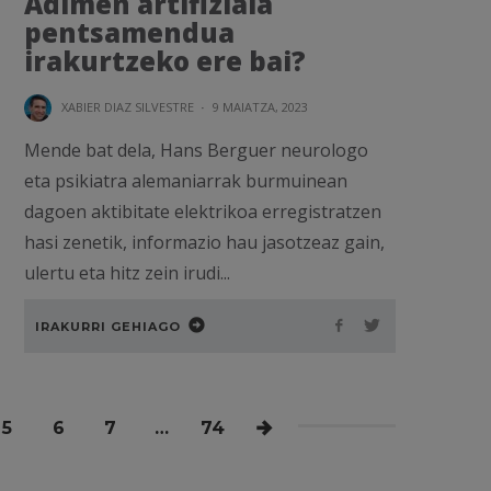
Adimen artifiziala
pentsamendua
irakurtzeko ere bai?
XABIER DIAZ SILVESTRE
·
9 MAIATZA, 2023
Mende bat dela, Hans Berguer neurologo
eta psikiatra alemaniarrak burmuinean
dagoen aktibitate elektrikoa erregistratzen
hasi zenetik, informazio hau jasotzeaz gain,
ulertu eta hitz zein irudi...
IRAKURRI GEHIAGO
5
6
7
…
74