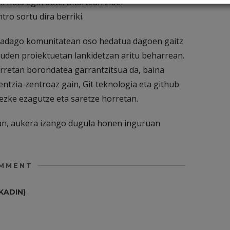
k huts egin dute. Bitartean ziber-
ro sortu dira berriki.
, badago komunitatean oso hedatua dagoen gaitz
auden proiektuetan lankidetzan aritu beharrean.
orretan borondatea garrantzitsua da, baina
entzia-zentroaz gain, Git teknologia eta github
ezke ezagutze eta saretze horretan.
an, aukera izango dugula honen inguruan
MMENT
KADIN)