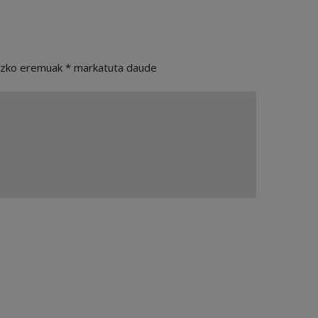
ezko eremuak
*
markatuta daude