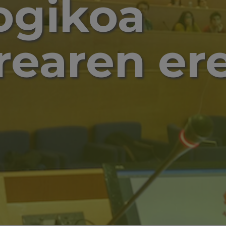
ogikoa
rearen e