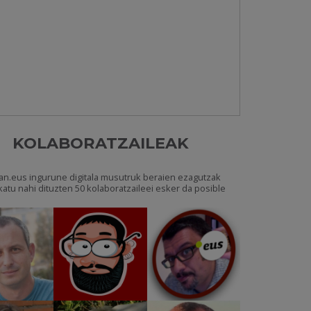
KOLABORATZAILEAK
an.eus ingurune digitala musutruk beraien ezagutzak
katu nahi dituzten 50 kolaboratzaileei esker da posible