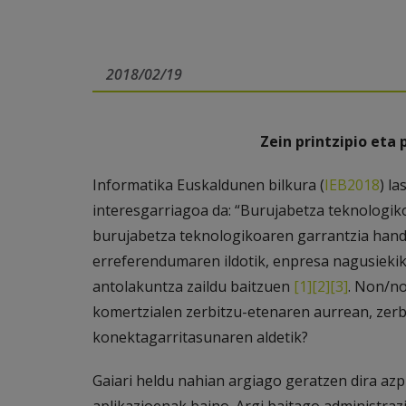
2018/02/19
Zein printzipio eta 
Informatika Euskaldunen bilkura (
IEB2018
) l
interesgarriagoa da: “Burujabetza teknologik
burujabetza teknologikoaren garrantzia hand
erreferendumaren ildotik, enpresa nagusie
antolakuntza zaildu baitzuen
[1]
[2]
[3]
. Non/no
komertzialen zerbitzu-etenaren aurrean, zerbi
konektagarritasunaren aldetik?
Gaiari heldu nahian argiago geratzen dira az