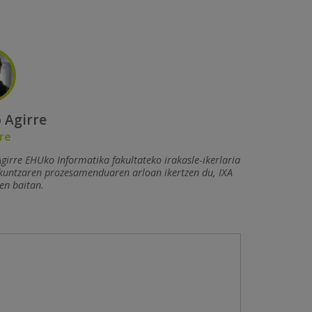
 Agirre
re
girre EHUko Informatika fakultateko irakasle-ikerlaria
kuntzaren prozesamenduaren arloan ikertzen du, IXA
en baitan.