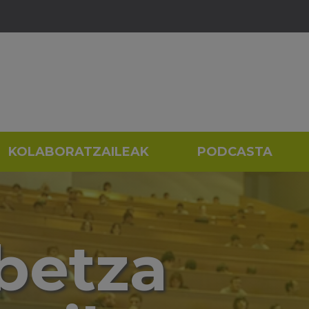
KOLABORATZAILEAK
PODCASTA
betza