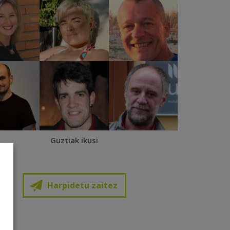
Guztiak ikusi
Harpidetu zaitez