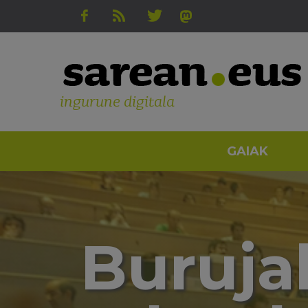
ingurune digitala
GAIAK
Buruja