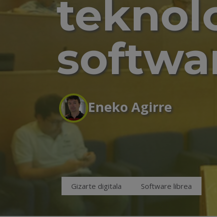
teknol
softwa
Eneko Agirre
Gizarte digitala
Software librea