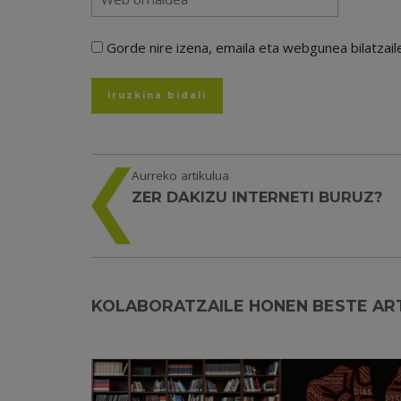
Gorde nire izena, emaila eta webgunea bilatza
Aurreko artikulua
ZER DAKIZU INTERNETI BURUZ?
KOLABORATZAILE HONEN BESTE AR