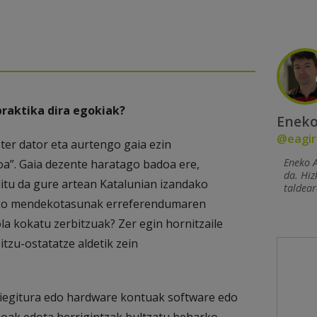
praktika dira egokiak?
Eneko
@eagir
aster dator eta aurtengo gaia ezin
Eneko A
oa”. Gaia dezente haratago badoa ere,
da. Hiz
itu da gure artean Katalunian izandako
taldear
kiko mendekotasunak erreferendumaren
la kokatu zerbitzuak? Zer egin hornitzaile
tzu-ostatatze aldetik zein
piegitura edo hardware kontuak software edo