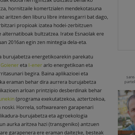
zioak edota herrigintzak bultzatu beharko
tza, hornitzaile komertzialen mendekotasuna
z aritzen den liburu libre interesgarri bat dago,
rbitzari propioak izatea hodei-zerbitzuen
alternatiboak bultzatzea. Iratxe Esnaolak ere
an 2016an egin zen mintegia dela-eta.
oa burujabetza energetikoarekin parekatu
u
Goiener
eta
I-ener
arlo energetikoan eta
itasunari begira. Baina aplikazioei eta
sare
tika eraman behar dira aurrera burujabetza
parte
kazioen arloan printzipio desberdinak behar
unekin
(programa exekutatzekoa, aztertzekoa,
 noski. Horrela, softwarearen garapenari
likadura-burujabetza eta agroekologia
dun aurka aritzea hazi (transgeniko) antzuen
tware garapenera ere eraman daitezke, besteak