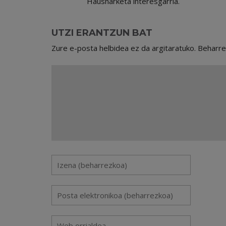
Hausnarketa interesgarria.
UTZI ERANTZUN BAT
Zure e-posta helbidea ez da argitaratuko.
Beharr