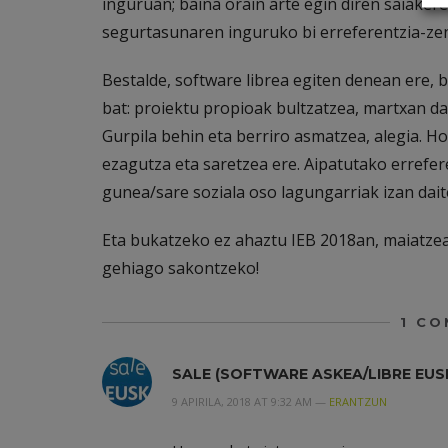
inguruan; baina orain arte egin diren saiakere
segurtasunaren inguruko bi erreferentzia-zent
Bestalde, software librea egiten denean ere
bat: proiektu propioak bultzatzea, martxan d
Gurpila behin eta berriro asmatzea, alegia. H
ezagutza eta saretzea ere. Aipatutako errefer
gunea/sare soziala oso lagungarriak izan dait
Eta bukatzeko ez ahaztu IEB 2018an, maiatze
gehiago sakontzeko!
1
CO
SALE (SOFTWARE ASKEA/LIBRE EUS
9 APIRILA, 2018 AT 9:32 AM —
ERANTZUN