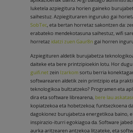
aplikazioenak baino. Argi baitago administra
luketela azpiegitura horien gaineko burujabe
saihestuz. Azpiegituraren inguruko gai horieta
SobTec
, eta bertan horretaz sakontzen da: ze
erabateko mendekotasuna saihestuz, wifi sare 
horretaz
idatzi zuen Gaur8n
gai horren inguru
Azpiegituren aldetik burujabetza teknologik
daiteke eta bere printzipioekin lotu. Hor dug
guifi.net
zein
Izarkom
sortu berria konektagarr
softwarearen aldetik zein printzipio eta prak
teknologikoa bultzatzeko? Programen eta apli
dira eta software librearena,
bere lau askatas
kopiatzekoa eta hobetzekoa; funtsezkoena da
dagokionez burujabetza energetikoa baino, e
inspirazio-iturri egokiagoa da. Software jabe
aurka aritzearen antzekoa litzateke, eta sof