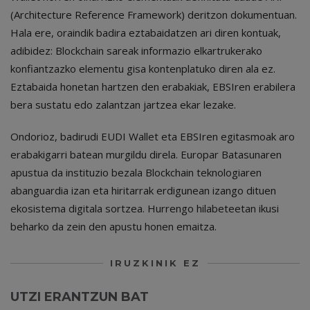
(Architecture Reference Framework) deritzon dokumentuan.
Hala ere, oraindik badira eztabaidatzen ari diren kontuak,
adibidez: Blockchain sareak informazio elkartrukerako
konfiantzazko elementu gisa kontenplatuko diren ala ez.
Eztabaida honetan hartzen den erabakiak, EBSIren erabilera
bera sustatu edo zalantzan jartzea ekar lezake.
Ondorioz, badirudi EUDI Wallet eta EBSIren egitasmoak aro
erabakigarri batean murgildu direla. Europar Batasunaren
apustua da instituzio bezala Blockchain teknologiaren
abanguardia izan eta hiritarrak erdigunean izango dituen
ekosistema digitala sortzea. Hurrengo hilabeteetan ikusi
beharko da zein den apustu honen emaitza.
IRUZKINIK EZ
UTZI ERANTZUN BAT