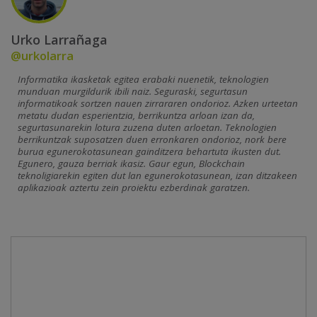
Urko Larrañaga
@urkolarra
Informatika ikasketak egitea erabaki nuenetik, teknologien
munduan murgildurik ibili naiz. Seguraski, segurtasun
informatikoak sortzen nauen zirrararen ondorioz. Azken urteetan
metatu dudan esperientzia, berrikuntza arloan izan da,
segurtasunarekin lotura zuzena duten arloetan. Teknologien
berrikuntzak suposatzen duen erronkaren ondorioz, nork bere
burua egunerokotasunean gainditzera behartuta ikusten dut.
Egunero, gauza berriak ikasiz. Gaur egun, Blockchain
teknoligiarekin egiten dut lan egunerokotasunean, izan ditzakeen
aplikazioak aztertu zein proiektu ezberdinak garatzen.