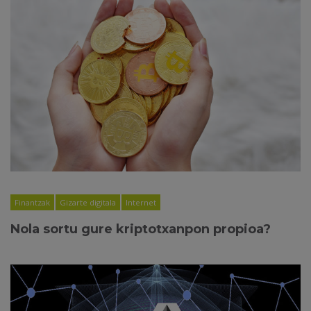
Finantzak
Gizarte digitala
Internet
Nola sortu gure kriptotxanpon propioa?