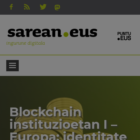
ingurune digitala
Blockchain
instituzioetan I –
Europa: identitate