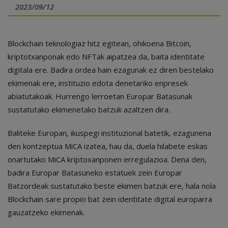
2023/09/12
Blockchain teknologiaz hitz egitean, ohikoena Bitcoin,
kriptotxanponak edo NFTak aipatzea da, baita identitate
digitala ere. Badira ordea hain ezagunak ez diren bestelako
ekimenak ere, instituzio edota denetariko enpresek
abiatutakoak. Hurrengo lerroetan Europar Batasunak
sustatutako ekimenetako batzuk azaltzen dira.
Baliteke Europan, ikuspegi instituzional batetik, ezagunena
den kontzeptua MiCA izatea, hau da, duela hilabete eskas
onartutako MiCA kriptoxanponen erregulazioa. Dena den,
badira Europar Batasuneko estatuek zein Europar
Batzordeak sustatutako beste ekimen batzuk ere, hala nola
Blockchain sare propio bat zein identitate digital europarra
gauzatzeko ekimenak.