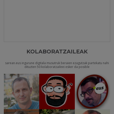
KOLABORATZAILEAK
sarean.eus ingurune digitala musutruk beraien ezagutzak partekatu nahi
dituzten 50 kolaboratzaileei esker da posible