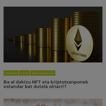
Finantzak
I+G+B
Zibersegurtasuna
Ba al dakizu NFT eta kriptotxanponek
estandar bat dutela oinarri?