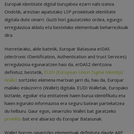
Europak identitate digital burujabea ezarri nahi izatea.
Ondotik, arestian aipatutako LSP proiektuek identitate
digitala dute oinarri. Guzti hori gauzatzeko ordea, egungo
erregulazioa aldatu eta bestelako elementuak beharrezkoak
dira.
Horretarako, alde batetik, Europar Batasuna eIDAS
(electronic IDentification, Authentication and trust Services)
erregulazioa egunaratzen hasi da, eIDAS2 deritzona
definituz; bestetik,
EUDI (European Union Digital Identity)
Wallet
sortzeko ekimena martxan jarri du, hau da, Europar
mailako eskuzorro (Wallet) digitala. EUDI Walletak, Europako
biztanle, egoiliar eta entitateek haien burua identifikatu eta
haien inguruko informazioa era seguru batean partekatzea
du helburu. Gaur egun, oinarrizko Wallet bat garatzeko
proiektu
bat ere abiarazi du Europar Batasunak.
Wallet horren oinarrizko elementuak definituta daude ARF