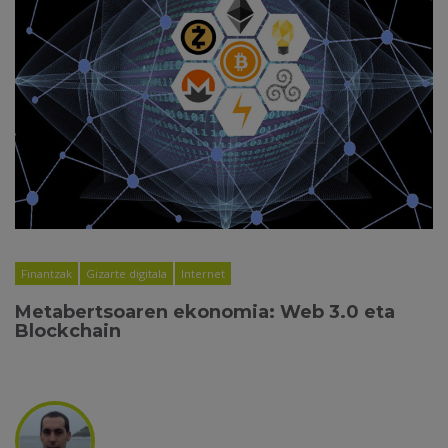
Finantzak
Gizarte digitala
Internet
Metabertsoaren ekonomia: Web 3.0 eta
Blockchain