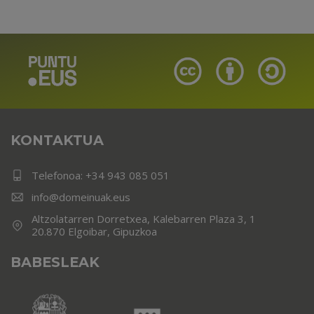
KONTAKTUA
Telefonoa:
+34 943 085 051
info@domeinuak.eus
Altzolatarren Dorretxea, Kalebarren Plaza 3, 1
20.870 Elgoibar, Gipuzkoa
BABESLEAK