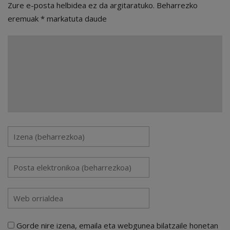
Zure e-posta helbidea ez da argitaratuko.
Beharrezko
eremuak
*
markatuta daude
Gorde nire izena, emaila eta webgunea bilatzaile honetan