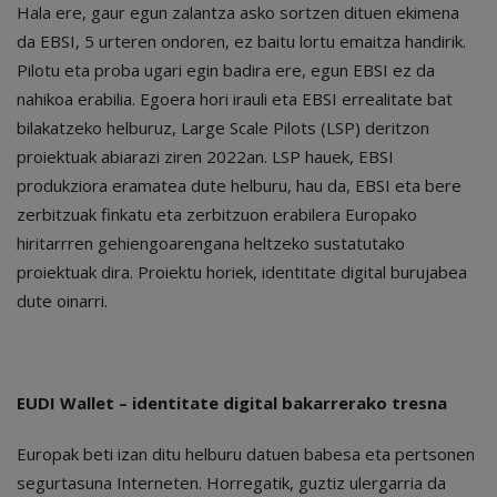
Hala ere, gaur egun zalantza asko sortzen dituen ekimena
da EBSI, 5 urteren ondoren, ez baitu lortu emaitza handirik.
Pilotu eta proba ugari egin badira ere, egun EBSI ez da
nahikoa erabilia. Egoera hori irauli eta EBSI errealitate bat
bilakatzeko helburuz, Large Scale Pilots (LSP) deritzon
proiektuak abiarazi ziren 2022an. LSP hauek, EBSI
produkziora eramatea dute helburu, hau da, EBSI eta bere
zerbitzuak finkatu eta zerbitzuon erabilera Europako
hiritarrren gehiengoarengana heltzeko sustatutako
proiektuak dira. Proiektu horiek, identitate digital burujabea
dute oinarri.
EUDI Wallet – identitate digital bakarrerako tresna
Europak beti izan ditu helburu datuen babesa eta pertsonen
segurtasuna Interneten. Horregatik, guztiz ulergarria da