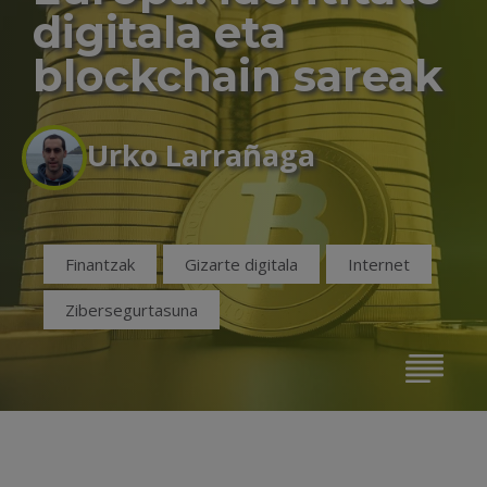
digitala eta
blockchain sareak
Urko Larrañaga
Finantzak
Gizarte digitala
Internet
Zibersegurtasuna