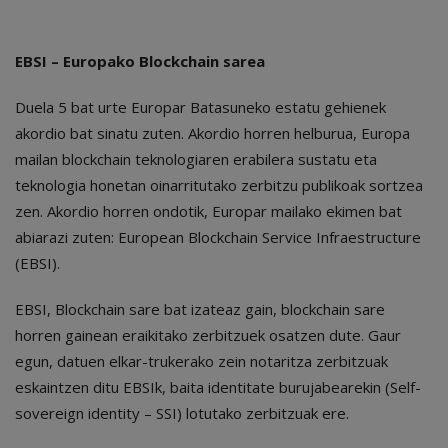
EBSI – Europako Blockchain sarea
Duela 5 bat urte Europar Batasuneko estatu gehienek
akordio bat sinatu zuten. Akordio horren helburua, Europa
mailan blockchain teknologiaren erabilera sustatu eta
teknologia honetan oinarritutako zerbitzu publikoak sortzea
zen. Akordio horren ondotik, Europar mailako ekimen bat
abiarazi zuten: European Blockchain Service Infraestructure
(EBSI).
EBSI, Blockchain sare bat izateaz gain, blockchain sare
horren gainean eraikitako zerbitzuek osatzen dute. Gaur
egun, datuen elkar-trukerako zein notaritza zerbitzuak
eskaintzen ditu EBSIk, baita identitate burujabearekin (Self-
sovereign identity – SSI) lotutako zerbitzuak ere.