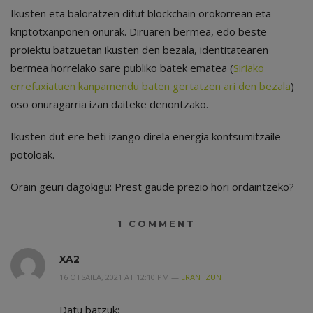
Ikusten eta baloratzen ditut blockchain orokorrean eta
kriptotxanponen onurak. Diruaren bermea, edo beste
proiektu batzuetan ikusten den bezala, identitatearen
bermea horrelako sare publiko batek ematea (
Siriako
errefuxiatuen kanpamendu baten gertatzen ari den bezala
)
oso onuragarria izan daiteke denontzako.
Ikusten dut ere beti izango direla energia kontsumitzaile
potoloak.
Orain geuri dagokigu: Prest gaude prezio hori ordaintzeko?
1
COMMENT
XA2
16 OTSAILA, 2021 AT 12:10 PM —
ERANTZUN
Datu batzuk: