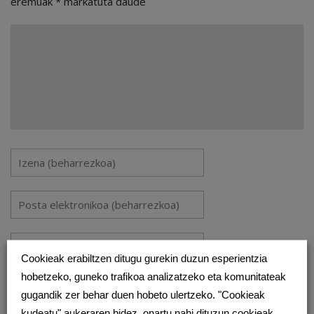
eremuak
*
markatuta daude
Cookieak erabiltzen ditugu gurekin duzun esperientzia
hobetzeko, guneko trafikoa analizatzeko eta komunitateak
Gorde nire izena, emaila eta webgunea bilatzaile honetan
gugandik zer behar duen hobeto ulertzeko. "Cookieak
komentatzen dudan hurrengorako.
kudeatu" aukeraren bidez, onartu nahi dituzun cookieak