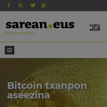
ingurune digitala
Bitcoin txanpon
aseezina