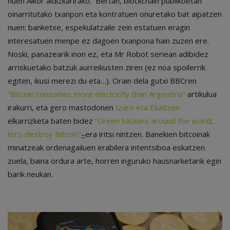
nuen Aikor aldizkarirako. Bertan, blockchain publikoetan
oinarritutako txanpon eta kontratuen onuretako bat aipatzen
nuen: banketxe, espekulatzaile zein estatuen eragin
interesatuen menpe ez dagoen txanpona hain zuzen ere.
Noski, panazearik inon ez, eta Mr Robot seriean adibidez
arriskuetako batzuk aurreikusten ziren (ez noa spoilerrik
egiten, ikusi merezi du eta…). Orain dela gutxi BBCren
“Bitcoin consumes more electricity than Argentina”
artikulua
irakurri, eta gero mastodonen
Izaro eta Ekaitzen
elkarrizketa baten bidez
“Green hackers around the world,
let’s destroy Bitcoin”
–
era iritsi nintzen. Banekien bitcoinak
minatzeak ordenagailuen erabilera intentsiboa eskatzen
zuela, baina ordura arte, horren inguruko hausnarketarik egin
barik neukan.