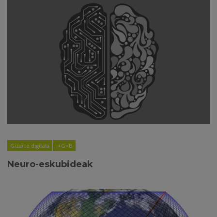
Gizarte digitala
I+G+B
Neuro-eskubideak