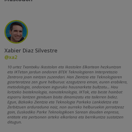
Xabier Diaz Silvestre
@xa2
10 urtez Txantxiku Ikastolan eta Ikastolen Elkartean hezkuntzan
eta IKTetan jardun ondoren BTEK Teknologiaren Interpretazio
Zentrora joan nintzen zuzendari. Han Zientzia eta Teknologiaren
gizarteratzea zen gure helburua: ezagutzera eman, euren erabilera,
metodologia, ondorioen inguruko hausnarketa bultzatu... Hau
lortzeko bioteknologia, nanoteknologia, IKTak, eta beste hainbat
esparru lantzen genituen bisita dinamizatu eta tailerren bidez.
Egun, Bizkaiko Zientzia eta Teknologia Parkeko Lankidetza eta
Zerbitzuen arduraduna naiz, non aurreko helburuekin jarraitzeaz
gain, Euskadiko Parke Teknologikoen Sarean dauden enpresa,
entitate eta pertsonen arteko elkarlana eta berrikuntza sustatzen
ditugun.