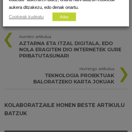
aukera ditzakezu, edo denak onartu.
Cookieak kudeatu
Ados
Aurreko artikulua
AZTARNA ETA ITZAL DIGITALA, EDO
NOLA ERAGITEN DIO INTERNETEK GURE
PRIBATUTASUNARI
Hurrengo artikulua
TEKNOLOGIA PROIEKTUAK
BALORATZEKO KARTA JOKUAK
KOLABORATZAILE HONEN BESTE ARTIKULU
BATZUK