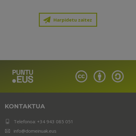
Harpidetu zaitez
KONTAKTUA
Telefonoa:
+34 943 085 051
info@domeinuak.eus