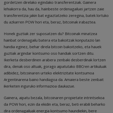
gordetzen direlako egindako transferentziak. Gainera
lehiakorra da, hau da, hainbeste ordenagailuei jartzen zaie
transferentzia jakin bat egiaztatzeko zeregina, batek lortuko
du azkarren POW hori eta, beraz, bitcoinak irabaztea.
Honek guztiak zer suposatzen du? Bitcoinak minatzea
hainbat ordenagailu batera eta bakoitzak konputazio lan
handia eginez, behar direla bitcoin bakoitzeko, eta hauek
guztiak argindar kontsumo oso handiak sortzen ditu.
Ikerketa desberdinen arabera zenbaki desberdinak lortzen
dira, denak oso altuak, gorago aipatutako BBCren artikuluak
adibidez, bitcoinaren urteko elektrizitate kontsumoa
Argentinarena baino handiagoa da. Amaiera beste zenbait
ikerketen inguruko informazioa daukazue.
Gainera, aipatu bezala, bitcoinaren propietate intrintsekoa
da POW hori, ezin da ekidin eta, beraz, beti erabili beharko
dira ordenagailuak energia kontsumo haundiekin, bere