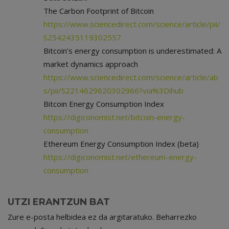
The Carbon Footprint of Bitcoin
https://www.sciencedirect.com/science/article/pii/
S2542435119302557
Bitcoin’s energy consumption is underestimated: A
market dynamics approach
https://www.sciencedirect.com/science/article/ab
s/pii/S2214629620302966?via%3Dihub
Bitcoin Energy Consumption Index
https://digiconomist.net/bitcoin-energy-
consumption
Ethereum Energy Consumption Index (beta)
https://digiconomist.net/ethereum-energy-
consumption
UTZI ERANTZUN BAT
Zure e-posta helbidea ez da argitaratuko.
Beharrezko