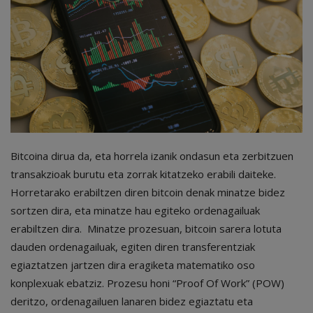
Bitcoina dirua da, eta horrela izanik ondasun eta zerbitzuen
transakzioak burutu eta zorrak kitatzeko erabili daiteke.
Horretarako erabiltzen diren bitcoin denak minatze bidez
sortzen dira, eta minatze hau egiteko ordenagailuak
erabiltzen dira. Minatze prozesuan, bitcoin sarera lotuta
dauden ordenagailuak, egiten diren transferentziak
egiaztatzen jartzen dira eragiketa matematiko oso
konplexuak ebatziz. Prozesu honi “Proof Of Work” (POW)
deritzo, ordenagailuen lanaren bidez egiaztatu eta