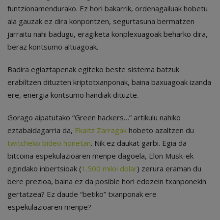
funtzionamendurako. Ez hori bakarrik, ordenagailuak hobetu
ala gauzak ez dira konpontzen, segurtasuna bermatzen
jarraitu nahi badugu, eragiketa konplexuagoak beharko dira,
beraz kontsumo altuagoak.
Badira egiaztapenak egiteko beste sistema batzuk
erabiltzen dituzten kriptotxanponak, baina baxuagoak izanda
ere, energia kontsumo handiak dituzte.
Gorago aipatutako “Green hackers…” artikulu nahiko
eztabaidagarria da,
Ekaitz Zarragak
hobeto azaltzen du
twitcheko bideo honetan
. Nik ez daukat garbi. Egia da
bitcoina espekulazioaren menpe dagoela, Elon Musk-ek
egindako inbertsioak (
1.500 miloi dolar
) zerura eraman du
bere prezioa, baina ez da posible hori edozein txanponekin
gertatzea? Ez daude “betiko” txanponak ere
espekulazioaren menpe?