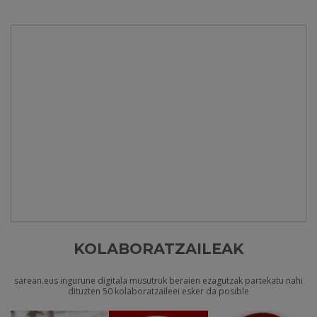
KOLABORATZAILEAK
sarean.eus ingurune digitala musutruk beraien ezagutzak partekatu nahi
dituzten 50 kolaboratzaileei esker da posible