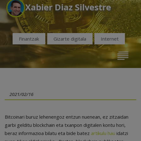
Xabier Diaz Silvestre
Finantzak
Gizarte digitala
Internet
2021/02/16
Bitcoinari buruz lehenengoz entzun nuenean, ez zitzaidan
garbi gelditu blockchain eta txanpon digitalen kontu hori,
beraz informazioa bilatu eta bide batez
artikulu hau
idatzi