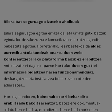
Bilera bat seguruagoa izateko aholkuak
Bilera seguruagoa egitea erraza da, eta urrats gutxi batzuk
eginda lor dezakezu zure komunikazioak arrotzengandik
babestuta egotea. Horretarako, ezinbestekoa da
aldez
aurretik antolakundeak onartu duen web-
konferentzietarako plataforma baizik ez erabiltzea
.
Antolatzaileari dagokio
parte hartuko duten guztiei
informazioa bidaltzea haren funtzionamenduaz
,
deskargatzea eta instalatzea beharrezkoa ote den
adieraztea…
Hori egin ondoren,
baimenak ezarri behar dira
erabiltzaile bakoitzarentzat
, batez ere dokumentuak
aldatu behar badira, eta adierazi behar bada nork duen