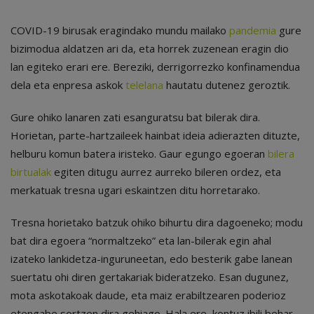
COVID-19 birusak eragindako mundu mailako
pandemia
gure
bizimodua aldatzen ari da, eta horrek zuzenean eragin dio
lan egiteko erari ere. Bereziki, derrigorrezko konfinamendua
dela eta enpresa askok
telelana
hautatu dutenez geroztik.
Gure ohiko lanaren zati esanguratsu bat bilerak dira.
Horietan, parte-hartzaileek hainbat ideia adierazten dituzte,
helburu komun batera iristeko. Gaur egungo egoeran
bilera
birtualak
egiten ditugu aurrez aurreko bileren ordez, eta
merkatuak tresna ugari eskaintzen ditu horretarako.
Tresna horietako batzuk ohiko bihurtu dira dagoeneko; modu
bat dira egoera “normaltzeko” eta lan-bilerak egin ahal
izateko lankidetza-inguruneetan, edo besterik gabe lanean
suertatu ohi diren gertakariak bideratzeko. Esan dugunez,
mota askotakoak daude, eta maiz erabiltzearen poderioz
etengabe sortzen dira gehiago. Hala ere, kontuz ibili behar