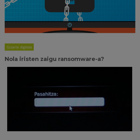
Gizarte digitala
Nola iristen zaigu ransomware-a?