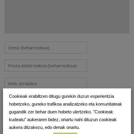
Cookieak erabiltzen ditugu gurekin duzun esperientzia
Gorde nire izena, emaila eta webgunea bilatzaile honetan
hobetzeko, guneko trafikoa analizatzeko eta komunitateak
komentatzen dudan hurrengorako.
gugandik zer behar duen hobeto ulertzeko. "Cookieak
kudeatu" aukeraren bidez, onartu nahi dituzun cookieak
aukera ditzakezu, edo denak onartu.