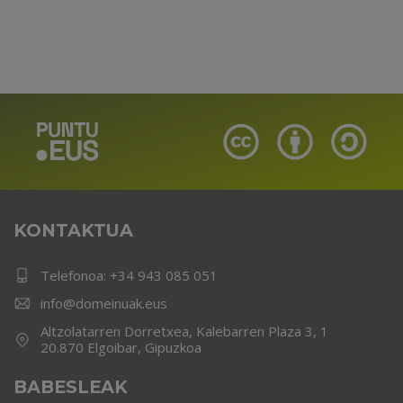
KONTAKTUA
Telefonoa:
+34 943 085 051
info@domeinuak.eus
Altzolatarren Dorretxea, Kalebarren Plaza 3, 1
20.870 Elgoibar, Gipuzkoa
BABESLEAK