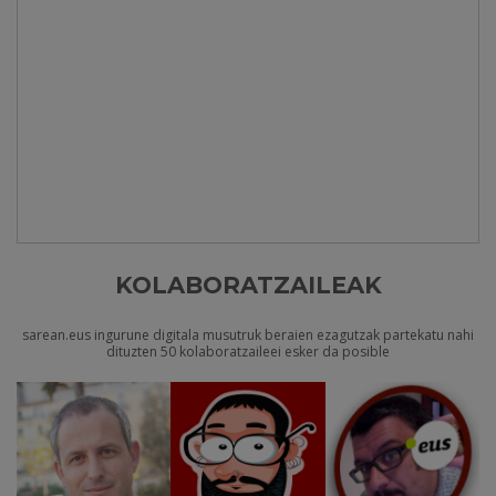
KOLABORATZAILEAK
sarean.eus ingurune digitala musutruk beraien ezagutzak partekatu nahi
dituzten 50 kolaboratzaileei esker da posible