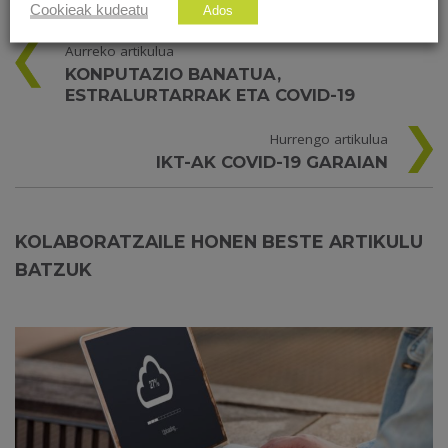
Cookieak kudeatu
Ados
Aurreko artikulua
KONPUTAZIO BANATUA,
ESTRALURTARRAK ETA COVID-19
Hurrengo artikulua
IKT-AK COVID-19 GARAIAN
KOLABORATZAILE HONEN BESTE ARTIKULU
BATZUK