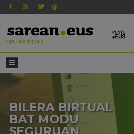
ingurune digitala
BILERA BIRTUAL
BAT MODU
SEGURUAN