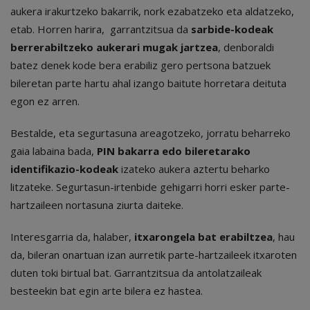
aukera irakurtzeko bakarrik, nork ezabatzeko eta aldatzeko,
etab. Horren harira, garrantzitsua da
sarbide-kodeak
berrerabiltzeko aukerari mugak jartzea
, denboraldi
batez denek kode bera erabiliz gero pertsona batzuek
bileretan parte hartu ahal izango baitute horretara deituta
egon ez arren.
Bestalde, eta segurtasuna areagotzeko, jorratu beharreko
gaia labaina bada,
PIN bakarra edo bileretarako
identifikazio-kodeak
izateko aukera aztertu beharko
litzateke. Segurtasun-irtenbide gehigarri horri esker parte-
hartzaileen nortasuna ziurta daiteke.
Interesgarria da, halaber,
itxarongela bat erabiltzea
, hau
da, bileran onartuan izan aurretik parte-hartzaileek itxaroten
duten toki birtual bat. Garrantzitsua da antolatzaileak
besteekin bat egin arte bilera ez hastea.