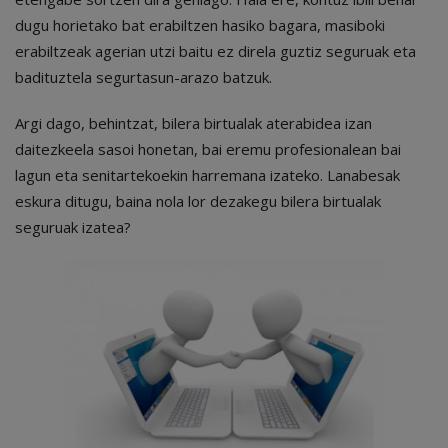
dugu horietako bat erabiltzen hasiko bagara, masiboki
erabiltzeak agerian utzi baitu ez direla guztiz seguruak eta
badituztela segurtasun-arazo batzuk.
Argi dago, behintzat, bilera birtualak aterabidea izan
daitezkeela sasoi honetan, bai eremu profesionalean bai
lagun eta senitartekoekin harremana izateko. Lanabesak
eskura ditugu, baina nola lor dezakegu bilera birtualak
seguruak izatea?