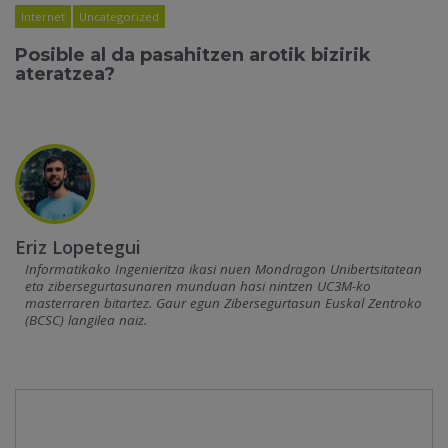
Internet
Uncategorized
Posible al da pasahitzen arotik bizirik
ateratzea?
Eriz Lopetegui
Informatikako Ingenieritza ikasi nuen Mondragon Unibertsitatean
eta zibersegurtasunaren munduan hasi nintzen UC3M-ko
masterraren bitartez. Gaur egun Zibersegurtasun Euskal Zentroko
(BCSC) langilea naiz.