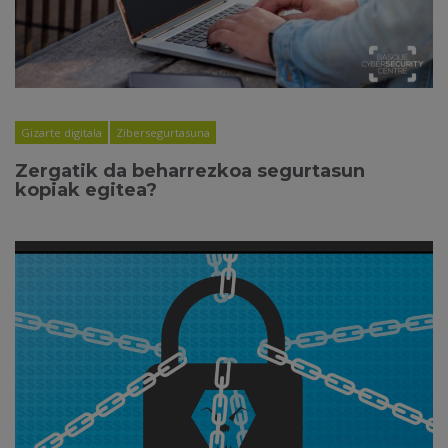
Gizarte digitala
Zibersegurtasuna
Zergatik da beharrezkoa segurtasun
kopiak egitea?