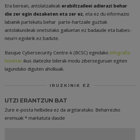
Era berean, antolatzaileak
erabiltzaileei adierazi behar
die zer egin dezaketen eta zer ez
, eta ez du informazio
labainik partekatu behar parte-hartzaile guztiak
antolakundeak onetsitako gailuetan ez badaude eta babes-
neurri egokirik ez badute.
Basque Cybersecurity Centre-k (BCSC) egindako
infografia
honetan
ikus daitezke bilerak modu ziberseguruan egiten
lagunduko diguten aholkuak.
IRUZKINIK EZ
UTZI ERANTZUN BAT
Zure e-posta helbidea ez da argitaratuko.
Beharrezko
eremuak
*
markatuta daude