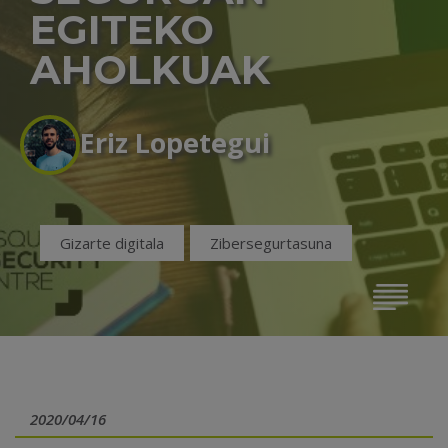
EGITEKO
AHOLKUAK
Eriz Lopetegui
Gizarte digitala
Zibersegurtasuna
2020/04/16