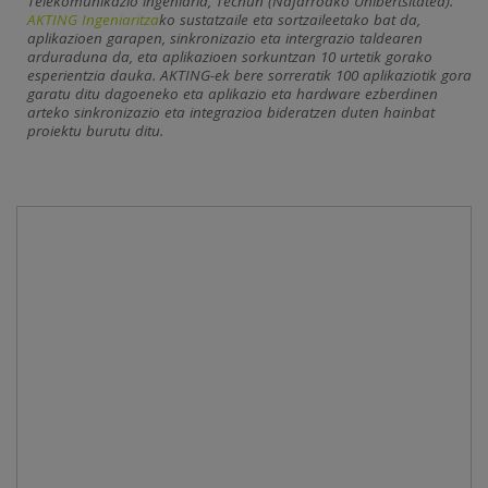
Telekomunikazio ingeniaria, Tecnun (Nafarroako Unibertsitatea).
AKTING Ingeniaritza
ko sustatzaile eta sortzaileetako bat da,
aplikazioen garapen, sinkronizazio eta intergrazio taldearen
arduraduna da, eta aplikazioen sorkuntzan 10 urtetik gorako
esperientzia dauka. AKTING-ek bere sorreratik 100 aplikaziotik gora
garatu ditu dagoeneko eta aplikazio eta hardware ezberdinen
arteko sinkronizazio eta integrazioa bideratzen duten hainbat
proiektu burutu ditu.