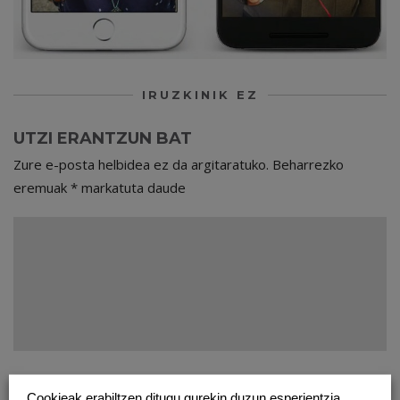
IRUZKINIK EZ
UTZI ERANTZUN BAT
Zure e-posta helbidea ez da argitaratuko.
Beharrezko
eremuak
*
markatuta daude
Cookieak erabiltzen ditugu gurekin duzun esperientzia