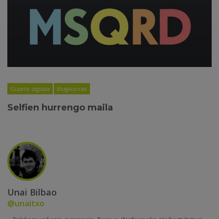
Gizarte digitala
Mugikorrak
Selfien hurrengo maila
Unai Bilbao
@unaitxo