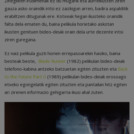
Zinegileen irudimenak ez du mugarik eta aurreikusten ziren
gauza asko oraindik iritsi ez zaizkigun arren, badira aspalditik
erabiltzen ditugunak ere. Kotxeak hegan ikusteko oraindik
falta dela ematen du, baina pelikula horietako askotan
ikusten genituen bideo-deiak orain dela urte dezente iritsi
ziren guregana.
Ez naiz pelikula guzti horien errepasoarekin hasiko, baina
besteak beste,
Blade Runner
(1982) pelikulan bideo-deiak
telefono-kabina antzeko batzuetan egiten zituzten eta
Back
to the Future Part II
(1989) pelikulan bideo-deiak erosoago
etxeko egongelatik egiten zituzten eta pantailan hitz egiten
ari zirenen informazio gehigarria ikusi ahal zuten.