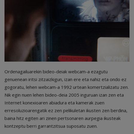
Ordenagailuarekin bideo-deiak webcam-a ezagutu
genuenean iritsi zitzaizkigun, izan ere eta nahiz eta ondo ez
gogoratu, lehen webcam-a 1992 urtean komertzializatu zen.
Nik egin nuen lehen bideo-deia 2005 inguruan izan zen eta
Internet konexioaren abiadura eta kamerak zuen
erresoluzioarengatik ez zen pelikuletan ikusten zen berdina,
baina hitz egiten ari zinen pertsonaren aurpegia ikusteak
kontzeptu berri garrantzitsua suposatu zuen.