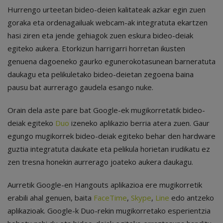
Hurrengo urteetan bideo-deien kalitateak azkar egin zuen
goraka eta ordenagailuak webcam-ak integratuta ekartzen
hasi ziren eta jende gehiagok zuen eskura bideo-deiak
egiteko aukera. Etorkizun harrigarri horretan ikusten
genuena dagoeneko gaurko egunerokotasunean barneratuta
daukagu eta pelikuletako bideo-deietan zegoena baina
pausu bat aurrerago gaudela esango nuke.
Orain dela aste pare bat Google-ek mugikorretatik bideo-
deiak egiteko
Duo
izeneko aplikazio berria atera zuen. Gaur
egungo mugikorrek bideo-deiak egiteko behar den hardware
guztia integratuta daukate eta pelikula horietan irudikatu ez
zen tresna honekin aurrerago joateko aukera daukagu.
Aurretik Google-en Hangouts aplikazioa ere mugikorretik
erabili ahal genuen, baita
FaceTime
,
Skype
,
Line
edo antzeko
aplikazioak. Google-k Duo-rekin mugikorretako esperientzia