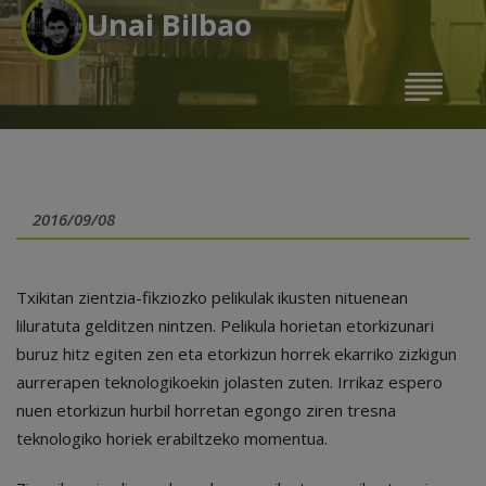
Unai Bilbao
2016/09/08
Txikitan zientzia-fikziozko pelikulak ikusten nituenean
liluratuta gelditzen nintzen. Pelikula horietan etorkizunari
buruz hitz egiten zen eta etorkizun horrek ekarriko zizkigun
aurrerapen teknologikoekin jolasten zuten. Irrikaz espero
nuen etorkizun hurbil horretan egongo ziren tresna
teknologiko horiek erabiltzeko momentua.