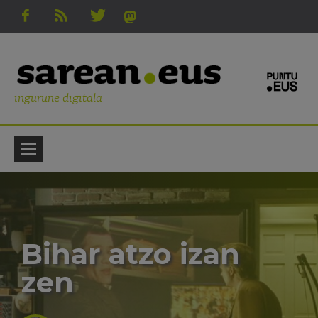
ingurune digitala
Bihar atzo izan
zen