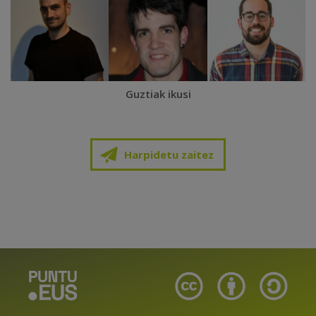
Guztiak ikusi
Harpidetu zaitez