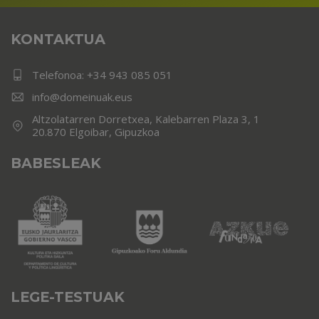
KONTAKTUA
Telefonoa:
+34 943 085 051
info@domeinuak.eus
Altzolatarren Dorretxea, Kalebarren Plaza 3, 1
20.870 Elgoibar, Gipuzkoa
BABESLEAK
LEGE-TESTUAK