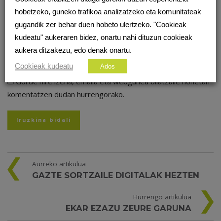
hobetzeko, guneko trafikoa analizatzeko eta komunitateak
gugandik zer behar duen hobeto ulertzeko. "Cookieak
kudeatu" aukeraren bidez, onartu nahi dituzun cookieak
aukera ditzakezu, edo denak onartu.
Cookieak kudeatu
Ados
Gorde nire izena, emaila eta webgunea bilatzaile honetan
komentatzen dudan hurrengorako.
Aurreko artikulua
GAZTE SORTZAILE DIGITALAK HEZTEN
Hurrengo artikulua
EKAR EZAZU ZEURE GARUNA