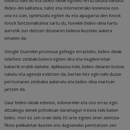
hobetu nahi du eta bideo-deiak egiteko erraztasuna handitu.
Bideo-dei kalitatea, nahiz eta Interneterako konexioa oso
ona ez izan, optimizatu egiten du eta aipagarria den Knock
Knock funtzionalitatea sartu du, honekin bideo-deia hartu
aurretik zuri deitzen dizunaren bideoa ikusteko aukera
ematen da.
Google Duorekin prozesua gehiago errazteko, bideo-deiak
telefono zenbaki batera egiten dira eta mugikorretan
bakarrik erabili daiteke. Aplikazioa ireki, bideo-deiaren botoia
sakatu eta agenda irekitzen da, bertan hitz egin nahi duzun
pertsonaren zenbakia aukeratu eta bideo-deia martxan
jartzen da.
Gaur bideo-deiak edonon, edonorekin eta oso erraz egin
ditzakegu denek poltsikoan daramagun tresna txiki baten
bidez. Hori ez zen orain dela 30 urte egiten ziren zientzia-
fikzio pelikuletan ikusten eta dagoeneko pentsatzen zen