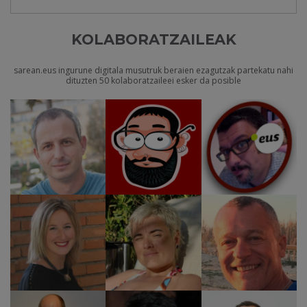
KOLABORATZAILEAK
sarean.eus ingurune digitala musutruk beraien ezagutzak partekatu nahi
dituzten 50 kolaboratzaileei esker da posible