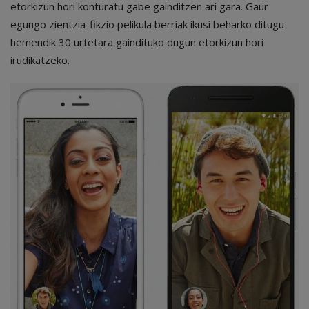
etorkizun hori konturatu gabe gainditzen ari gara. Gaur
egungo zientzia-fikzio pelikula berriak ikusi beharko ditugu
hemendik 30 urtetara gaindituko dugun etorkizun hori
irudikatzeko.