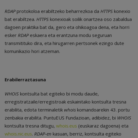
RDAP
protokoloa erabiltzeko beharrezkoa da
HTTPS
konexio
bat erabiltzea.
HTTPS
konexioak soilik onartzea oso zabaldua
dagoen praktika bat da, gero eta ohikoagoa dena, eta horri
esker
RDAP
eskaera eta erantzuna modu seguruan
transmitituko dira, eta hirugarren pertsonek ezingo dute
komunikazio hori atzeman.
Erabilerraztasuna
WHOIS
kontsulta bat egiteko bi modu daude,
erregistratzaile/erregistroak eskainitako kontsulta tresna
erabilita, edota terminaletik
whois
komandoarekin 43. portu
zenbakia erabilita. PuntuEUS Fundazioan, adibidez, bi
WHOIS
kontsulta tresna ditugu,
whois.eus
(euskaraz dagoena) eta
whois.nic.eus
.
RDAP-en
kasuan, berriz, kontsulta egiteko