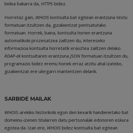
bidea bakarra da,
HTTPS
bidez.
Horretaz gain,
WHOIS
kontsulta bat egitean erantzuna testu
formatuan itzultzen da, gizakientzat pentsatutako
formatuan. Horrek, baina, kontsulta horien erantzuna
automatikoki prozesatzea zailtzen du, intereseko
informazioa kontsulta horretatik erauztea zailtzen delako.
RDAP-ek
kontsultaren erantzuna
JSON
formatuan itzultzen du,
programazio bidez eremu horiek erraz atzitu ahal izateko,
gizakientzat ere ulergarri mantentzen delarik.
SARBIDE MAILAK
WHOIS
-arekiko historikoki egon den kexarik handienetako bat
domeinu-izenen titularren datu pertsonalak edonoren eskura
egotea da. Izan ere,
WHOIS
bidez kontsulta bat egitean