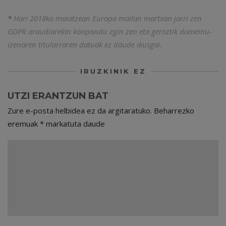
*
Hori 2018ko maiatzean Europa mailan martxan jarri zen
GDPR
araudiarekin konpondu egin zen eta geroztik domeinu-
izenaren titularraren datuak ez daude ikusgai.
IRUZKINIK EZ
UTZI ERANTZUN BAT
Zure e-posta helbidea ez da argitaratuko.
Beharrezko
eremuak
*
markatuta daude