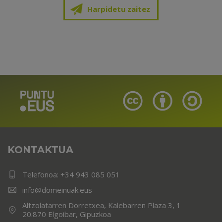
Harpidetu zaitez
KONTAKTUA
Telefonoa:
+34 943 085 051
info@domeinuak.eus
Altzolatarren Dorretxea, Kalebarren Plaza 3, 1
20.870 Elgoibar, Gipuzkoa