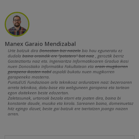
Manex Garaio Mendizabal
Urte batzuk dira
Donostian bizi naizela
bio hau eguneratu ez
dudala
baina oraindik ere “patatero" bat naiz
, geroztik berriz
Gasteiztiartu naiz eta. Ingeniaritza Informatikoaren Gradua ikasi
nuen Donostiako Informatika Fakultatean eta
orain mugikorren
garapena ikasten nabil
aspaldi bukatu nuen mugikorren
garapeneko masterra.
PuntuEUS Fundazioan arlo teknikoaz arduratzen naiz: bezeroaren
arreta teknikoa, datu-base eta webguneen garapena eta tartean
egon daitekeen beste edozertan.
Zaletasunak, urtaroak bezala etorri eta joaten dira, baina bi
konstante daude, musika eta kirola. Sareanen baina, domeinuetaz
hitz egingo dizuet, beste gai batzuk ere txertatzen joango naizen
arren.