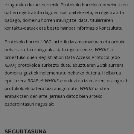
ezagutuko duzue ziurrenik. Protokolo horrekin domeinu-izen
bat erregistratuta dagoen ikus daiteke eta, erregistratuta
badago, domeinu horren iraungitze-data, titularraren
kontaktu-datuak eta beste hainbat informazio kontsultatu.
Protokolo horrek 1982. urtetik darama martxan eta orduko
beharrak eta oraingoak aldatu egin direnez,
WHOIS
-a
ordeztuko duen Registration Data Access Protocol (edo
RDAP
) protokoloa aurkeztu dute, abuztuaren 26tik aurrera
domeinu guztiek inplementatu beharko dutena. Helburua
epe luzera
RDAP-ek
WHOIS-a
ordeztea izan arren, oraingoz bi
protokoloek batera biziraungo dute,
WHOIS-a
ixtea
erabakitzen den arte. Jarraian datoz bien arteko
ezberdintasun nagusiak:
SEGURTASUNA