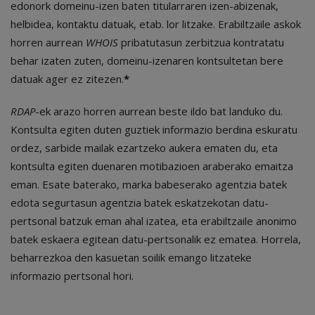
edonork domeinu-izen baten titularraren izen-abizenak,
helbidea, kontaktu datuak, etab. lor litzake. Erabiltzaile askok
horren aurrean
WHOIS
pribatutasun zerbitzua kontratatu
behar izaten zuten, domeinu-izenaren kontsultetan bere
datuak ager ez zitezen.
*
RDAP
-ek arazo horren aurrean beste ildo bat landuko du.
Kontsulta egiten duten guztiek informazio berdina eskuratu
ordez, sarbide mailak ezartzeko aukera ematen du, eta
kontsulta egiten duenaren motibazioen araberako emaitza
eman. Esate baterako, marka babeserako agentzia batek
edota segurtasun agentzia batek eskatzekotan datu-
pertsonal batzuk eman ahal izatea, eta erabiltzaile anonimo
batek eskaera egitean datu-pertsonalik ez ematea. Horrela,
beharrezkoa den kasuetan soilik emango litzateke
informazio pertsonal hori.