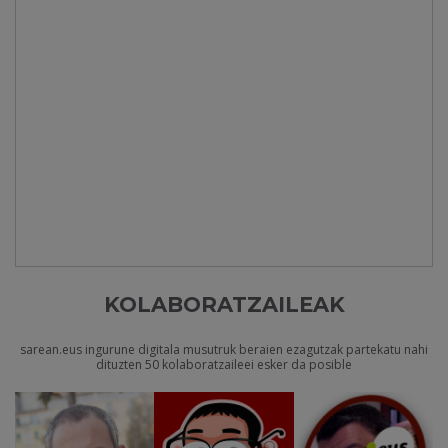
KOLABORATZAILEAK
sarean.eus ingurune digitala musutruk beraien ezagutzak partekatu nahi
dituzten 50 kolaboratzaileei esker da posible