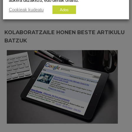
aukera ditzakezu, edo denak onartu.
Hurrengo artikulua
E-MAKUME BATZUK
Cookieak kudeatu
Ados
KOLABORATZAILE HONEN BESTE ARTIKULU
BATZUK