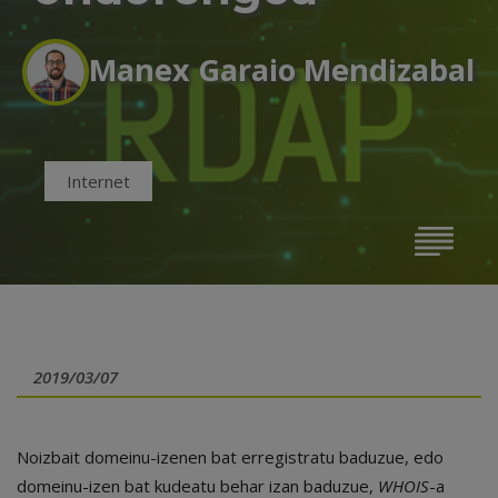
Manex Garaio Mendizabal
Internet
2019/03/07
Noizbait domeinu-izenen bat erregistratu baduzue, edo
domeinu-izen bat kudeatu behar izan baduzue,
WHOIS
-a