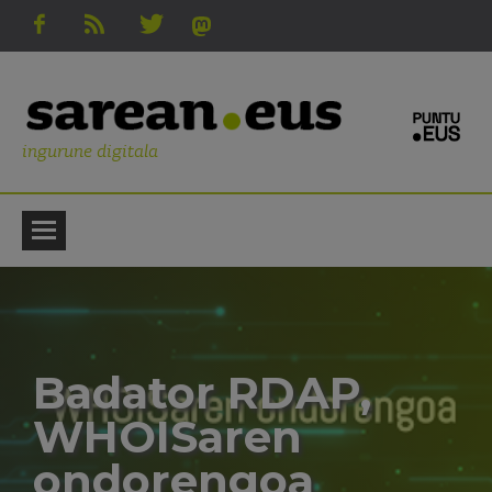
ingurune digitala
Badator RDAP,
WHOISaren
ondorengoa