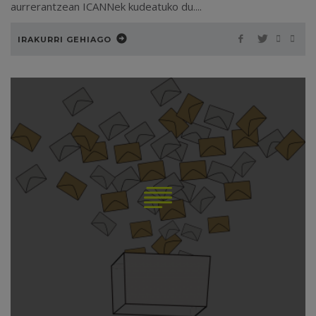
aurrerantzean ICANNek kudeatuko du....
IRAKURRI GEHIAGO