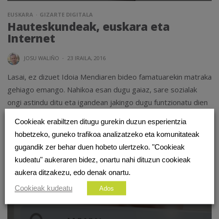
EUSKARA
GIZARTE DIGITALA
Hauteskundeak, euskara eta
Internet
JOSU WALIÑO
·
23 IRAILA, 2016
Lasai, ez dizuet Idoia Mendiaren bideo famatuarekin matraka
gehiago emango. Nahikoa esan dugu gaiaz, sare sozialak
ongi astindu ditu eta igandean jakingo dugu funtzionatu dien
ala ez. Baina...
Cookieak erabiltzen ditugu gurekin duzun esperientzia
hobetzeko, guneko trafikoa analizatzeko eta komunitateak
IRAKURRI GEHIAGO
gugandik zer behar duen hobeto ulertzeko. "Cookieak
kudeatu" aukeraren bidez, onartu nahi dituzun cookieak
aukera ditzakezu, edo denak onartu.
Cookieak kudeatu
Ados