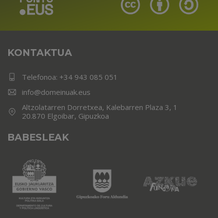
KONTAKTUA
Telefonoa:
+34 943 085 051
info@domeinuak.eus
Altzolatarren Dorretxea, Kalebarren Plaza 3, 1
20.870 Elgoibar, Gipuzkoa
BABESLEAK