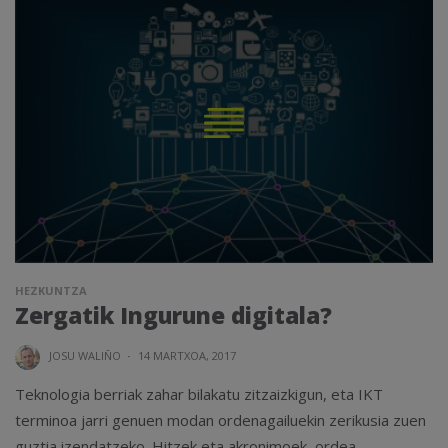
HEZKUNTZA
Zergatik Ingurune digitala?
JOSU WALIÑO
·
14 MARTXOA, 2017
Teknologia berriak zahar bilakatu zitzaizkigun, eta IKT
terminoa jarri genuen modan ordenagailuekin zerikusia zuen
guztia izendatzeko. Hitzek eta akronimoek, ordea,