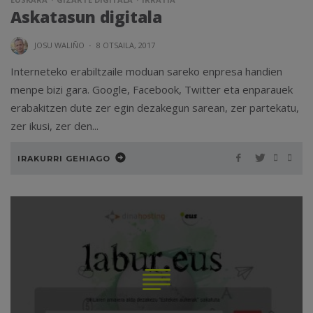
Askatasun digitala
JOSU WALIÑO
·
8 OTSAILA, 2017
Interneteko erabiltzaile moduan sareko enpresa handien
menpe bizi gara. Google, Facebook, Twitter eta enparauek
erabakitzen dute zer egin dezakegun sarean, zer partekatu,
zer ikusi, zer den...
IRAKURRI GEHIAGO