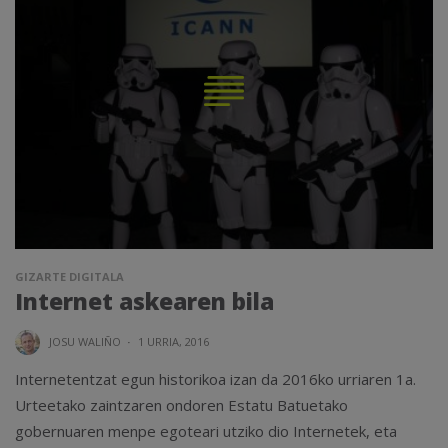
GIZARTE DIGITALA
Internet askearen bila
JOSU WALIÑO
·
1 URRIA, 2016
Internetentzat egun historikoa izan da 2016ko urriaren 1a.
Urteetako zaintzaren ondoren Estatu Batuetako
gobernuaren menpe egoteari utziko dio Internetek, eta