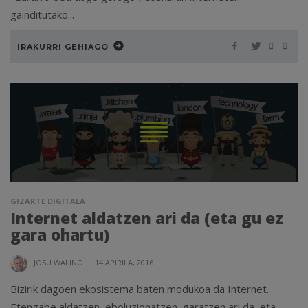
gainditutako...
IRAKURRI GEHIAGO
GIZARTE DIGITALA
Internet aldatzen ari da (eta gu ez
gara ohartu)
JOSU WALIÑO
·
14 APIRILA, 2016
Bizirik dagoen ekosistema baten modukoa da Internet.
Etengabe aldatzen, eboluzionatzen, garatzen ari da, eta