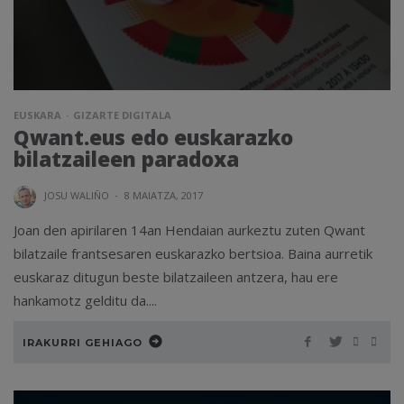
EUSKARA
GIZARTE DIGITALA
Qwant.eus edo euskarazko
bilatzaileen paradoxa
JOSU WALIÑO
·
8 MAIATZA, 2017
Joan den apirilaren 14an Hendaian aurkeztu zuten Qwant
bilatzaile frantsesaren euskarazko bertsioa. Baina aurretik
euskaraz ditugun beste bilatzaileen antzera, hau ere
hankamotz gelditu da....
IRAKURRI GEHIAGO