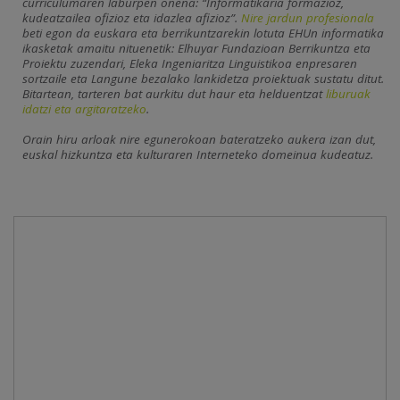
curriculumaren laburpen onena: “Informatikaria formazioz,
kudeatzailea ofizioz eta idazlea afizioz”.
Nire jardun profesionala
beti egon da euskara eta berrikuntzarekin lotuta EHUn informatika
ikasketak amaitu nituenetik: Elhuyar Fundazioan Berrikuntza eta
Proiektu zuzendari, Eleka Ingeniaritza Linguistikoa enpresaren
sortzaile eta Langune bezalako lankidetza proiektuak sustatu ditut.
Bitartean, tarteren bat aurkitu dut haur eta helduentzat
liburuak
idatzi eta argitaratzeko
.
Orain hiru arloak nire egunerokoan bateratzeko aukera izan dut,
euskal hizkuntza eta kulturaren Interneteko domeinua kudeatuz.