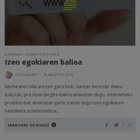
EUSKARA
GIZARTE DIGITALA
Izen egokiaren balioa
JOSU WALIÑO
·
16 ABUZTUA, 2016
Merkearen bila aritzen gara beti, sarean bereziki. Baina
askotan, prezioari begira balioa ahanzten dugu. Interneteko
proiektu bat abiatzean garbi izaten dugu izen egokiaren
hautaketa ezinbestekoa...
IRAKURRI GEHIAGO