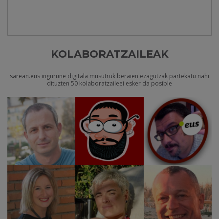
KOLABORATZAILEAK
sarean.eus ingurune digitala musutruk beraien ezagutzak partekatu nahi
dituzten 50 kolaboratzaileei esker da posible