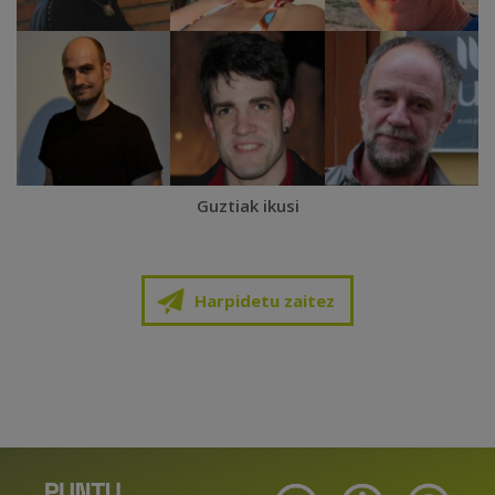
Guztiak ikusi
Harpidetu zaitez