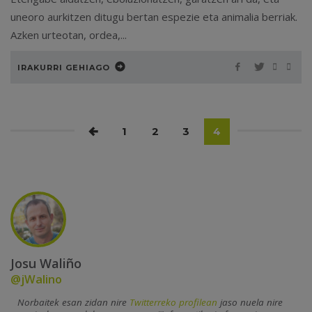
uneoro aurkitzen ditugu bertan espezie eta animalia berriak.
Azken urteotan, ordea,...
IRAKURRI GEHIAGO
1
2
3
4
Josu Waliño
@jWalino
Norbaitek esan zidan nire
Twitterreko profilean
jaso nuela nire