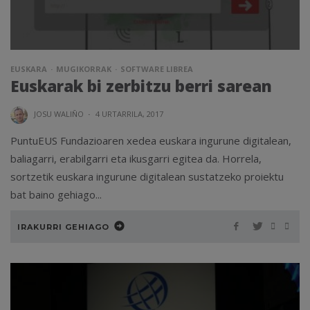
EUSKARA
MUGIKORRAK
SOFTWARE LIBREA
Euskarak bi zerbitzu berri sarean
JOSU WALIÑO
·
4 URTARRILA, 2017
PuntuEUS Fundazioaren xedea euskara ingurune digitalean,
baliagarri, erabilgarri eta ikusgarri egitea da. Horrela,
sortzetik euskara ingurune digitalean sustatzeko proiektu
bat baino gehiago...
IRAKURRI GEHIAGO