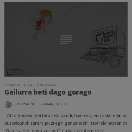
EUSKARA
GIZARTE DIGITALA
Gailurra beti dago gorago
JOSU WALIÑO
·
27 MAIATZA, 2016
“Atzo goizean gertatu zela dirudi, baina ez, euri asko egin du
euskaldunok sarera jauzi egin genuenetik”. Horrela hasten da
“Gailurra beti dago gorago”, euskarak Interneten