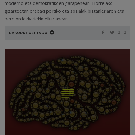
moderno eta demokratikoen garapenean. Horrelako
gizarteetan erabaki politiko eta sozialak biztanleriaren eta
bere ordezkariekin elkarlanean...
IRAKURRI GEHIAGO