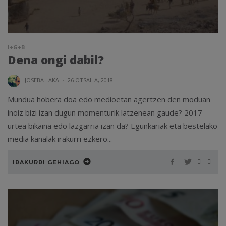
I+G+B
Dena ongi dabil?
JOSEBA LAKA
·
26 OTSAILA, 2018
Mundua hobera doa edo medioetan agertzen den moduan
inoiz bizi izan dugun momenturik latzenean gaude? 2017
urtea bikaina edo lazgarria izan da? Egunkariak eta bestelako
media kanalak irakurri ezkero...
IRAKURRI GEHIAGO