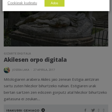
Cookieak kudeatu
Ados
GIZARTE DIGITALA
Akilesen orpo digitala
JOSEBA LAKA
·
27 APIRILA, 2017
Mitologiaren arabera Akiles jaio zenean Estigia aintziran
sartu zuten hilezkor bihurtzeko nahian. Estigiaren urak
bertan sartzen zen edozein gorputz atal hilezkor bihurtzeko
gaitasuna ei zeukan....
IRAKURRI GEHIAGO