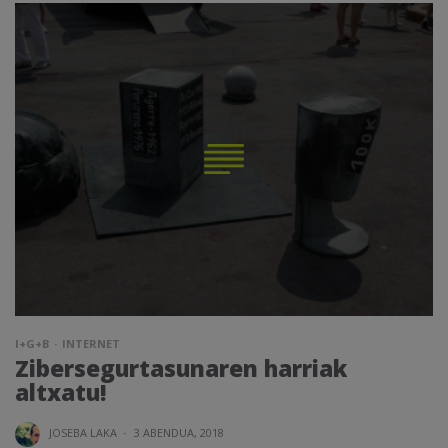
I+G+B
INTERNET
Zibersegurtasunaren harriak
altxatu!
JOSEBA LAKA
·
3 ABENDUA, 2018