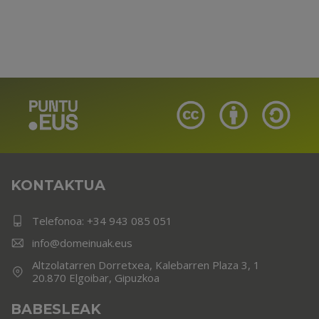
KONTAKTUA
Telefonoa:
+34 943 085 051
info@domeinuak.eus
Altzolatarren Dorretxea, Kalebarren Plaza 3, 1
20.870 Elgoibar, Gipuzkoa
BABESLEAK