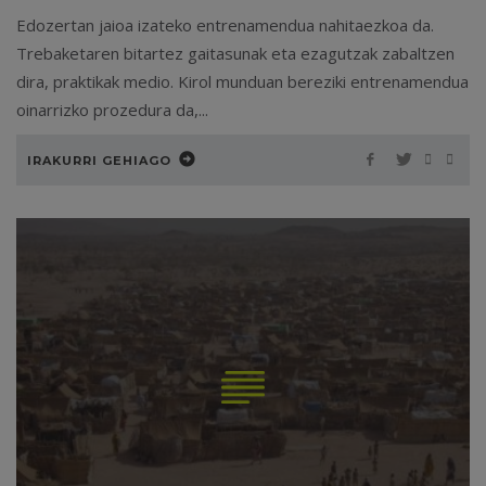
Edozertan jaioa izateko entrenamendua nahitaezkoa da.
Trebaketaren bitartez gaitasunak eta ezagutzak zabaltzen
dira, praktikak medio. Kirol munduan bereziki entrenamendua
oinarrizko prozedura da,...
IRAKURRI GEHIAGO