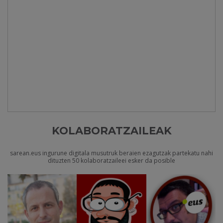
KOLABORATZAILEAK
sarean.eus ingurune digitala musutruk beraien ezagutzak partekatu nahi
dituzten 50 kolaboratzaileei esker da posible