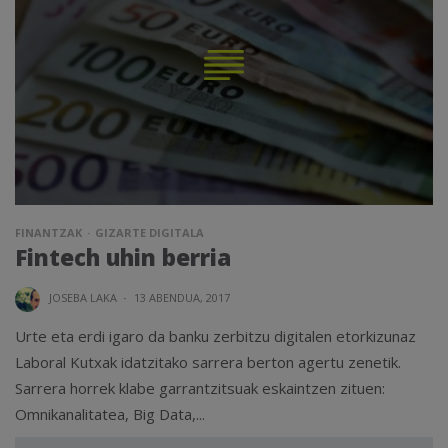
FINANTZAK
GIZARTE DIGITALA
Fintech uhin berria
JOSEBA LAKA
·
13 ABENDUA, 2017
Urte eta erdi igaro da banku zerbitzu digitalen etorkizunaz
Laboral Kutxak idatzitako sarrera berton agertu zenetik.
Sarrera horrek klabe garrantzitsuak eskaintzen zituen:
Omnikanalitatea, Big Data,...