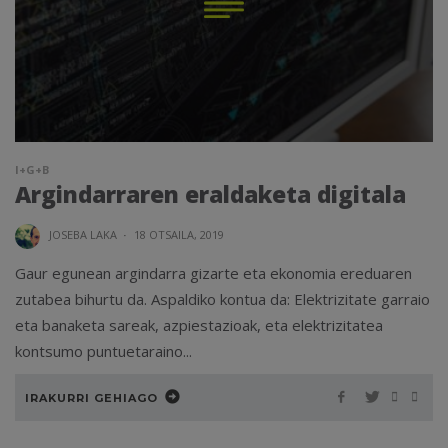
I+G+B
Argindarraren eraldaketa digitala
JOSEBA LAKA
·
18 OTSAILA, 2019
Gaur egunean argindarra gizarte eta ekonomia ereduaren
zutabea bihurtu da. Aspaldiko kontua da: Elektrizitate garraio
eta banaketa sareak, azpiestazioak, eta elektrizitatea
kontsumo puntuetaraino...
IRAKURRI GEHIAGO