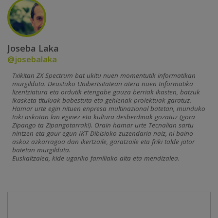
Joseba Laka
@josebalaka
Txikitan ZX Spectrum bat ukitu nuen momentutik informatikan
murgilduta. Deustuko Unibertsitatean atera nuen Informatika
lizentziatura eta ordutik etengabe gauza berriak ikasten, batzuk
ikasketa tituluak babestuta eta gehienak proiektuak garatuz.
Hamar urte egin nituen enpresa multinazional batetan, munduko
toki askotan lan eginez eta kultura desberdinak gozatuz (gora
Zipango ta Zipangotarrak!). Orain hamar urte Tecnalian sartu
nintzen eta gaur egun IKT Dibisioko zuzendaria naiz, ni baino
askoz azkarragoa dan ikertzaile, garatzaile eta friki talde jator
batetan murgilduta.
Euskaltzalea, kide ugariko familiako aita eta mendizalea.