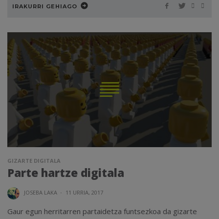
IRAKURRI GEHIAGO
GIZARTE DIGITALA
Parte hartze digitala
JOSEBA LAKA
·
11 URRIA, 2017
Gaur egun herritarren partaidetza funtsezkoa da gizarte