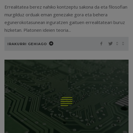
Errealitatea berez nahiko kontzeptu sakona da eta filosofian
murgilduz orduak eman genezake gora eta behera
egunerokotasunean inguratzen gaituen errealitateari buruz
hizketan. Platonen ideien teoria...
IRAKURRI GEHIAGO