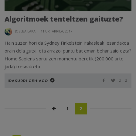
Algoritmoek tenteltzen gaituzte?
JOSEBA LAKA
·
11 URTARRILA, 2017
Hain zuzen hori da Sydney Finkelstein irakasleak esandakoa
orain dela gutxi, eta arrazoi puntu bat eman behar zaio ezta?
Homo Sapiens sortu zen momentu beretik (200.000 urte
jada) tresnak eta...
IRAKURRI GEHIAGO
1
2