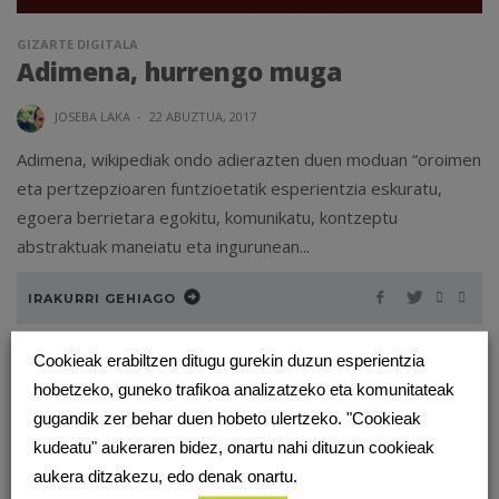
GIZARTE DIGITALA
Adimena, hurrengo muga
JOSEBA LAKA
·
22 ABUZTUA, 2017
Adimena, wikipediak ondo adierazten duen moduan “oroimen
eta pertzepzioaren funtzioetatik esperientzia eskuratu,
egoera berrietara egokitu, komunikatu, kontzeptu
abstraktuak maneiatu eta ingurunean...
IRAKURRI GEHIAGO
Cookieak erabiltzen ditugu gurekin duzun esperientzia
hobetzeko, guneko trafikoa analizatzeko eta komunitateak
gugandik zer behar duen hobeto ulertzeko. "Cookieak
kudeatu" aukeraren bidez, onartu nahi dituzun cookieak
aukera ditzakezu, edo denak onartu.