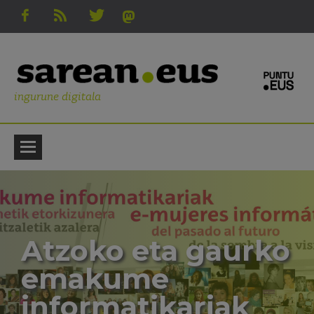
ingurune digitala
Atzoko eta gaurko
emakume
informatikariak