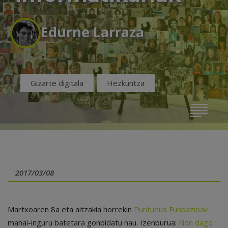
Edurne Larraza
Gizarte digitala
Hezkuntza
2017/03/08
Martxoaren 8a eta aitzakia horrekin
Puntueus Fundazioak
mahai-inguru batetara gonbidatu nau. Izenburua:
Non dago