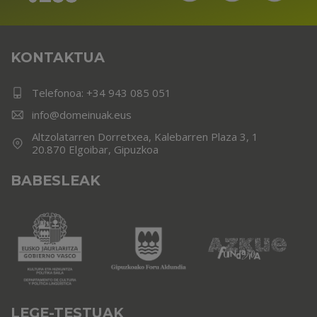
KONTAKTUA
Telefonoa:
+34 943 085 051
info@domeinuak.eus
Altzolatarren Dorretxea, Kalebarren Plaza 3, 1
20.870 Elgoibar, Gipuzkoa
BABESLEAK
LEGE-TESTUAK