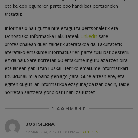
eta ke edo egunaren parte oso handi bat pertsonekin
tratatuz.
Informazio hau guztia nire ezagutza pertsonaletik eta
Donostiako Informatika Fakultateak
Linkedin
sare
profesionalean duen taldetik ateratakoa da. Fakultatetik
ateratako emakume informatikarien parte txiki bat besterik
ez da hau. Sare horretan 60 emakume inguru azaltzen dira
eta lanean gabiltzan Euskal Herriko emakume informatikari
tituludunak mila baino gehiago gara. Gure artean ere, eta
egiten dugun lan informatikoa ezagunagoa izan dadin, talde
horretan sartzera gonbidatu nahi zaituztet.
1
COMMENT
JOSI SIERRA
12 MARTXOA, 2017 AT 8:03 PM —
ERANTZUN