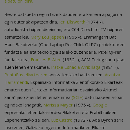
aipatu ohi dira.
Beste batzuetan egun bizirik dauden eta karrera aipagarria
egin dutenak aipatzen dira,
Jeri Ellsworth
(1974 -),
autodidakta txipen diseinuan, eta C64 Direct-to-TV txiparen
asmatzailea,
Mary Lou Jepsen
(1965 -), Eramangarri Bat
Haur Bakoitzeko (One Laptop Per Child, OLPC) proiektuaren
fundatzailea eta teknologia saileko zuzendaria, Pixel Qi-ren
fundatzailea,
Frances E. Allen
(1932 -), ACM Turing saria jaso
zuen lehen emakumea,
Iratxe Esnaola Arribillaga
(1981 -),
PuntuEus elkartearen
sortzaileetako bat izan zen,
Arantza
Illarramendi
, Espainiako Informatika Zientifikorako Elkarteak
ematen duen “Urteko Informatikariari eskainitako Aritmel
Saria” jaso zuen lehen emakumea
(SCIE)
datu-baseen arloan
egindako lanagatik,
Marissa Mayer
(1975 -),
Google
enpresako lehendakariordea Bilaketen eta Erabiltzaileen
Esperientziako sailean,
Luz Castro
(1972 -), Ada Byron saria
jaso zuen, Galiziako Ingeniari Informatikoen Elkarte