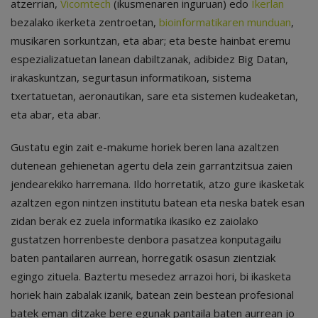
atzerrian,
Vicomtech
(ikusmenaren inguruan) edo
Ikerlan
bezalako ikerketa zentroetan,
bioinformatikaren munduan
,
musikaren sorkuntzan, eta abar; eta beste hainbat eremu
espezializatuetan lanean dabiltzanak, adibidez Big Datan,
irakaskuntzan, segurtasun informatikoan, sistema
txertatuetan, aeronautikan, sare eta sistemen kudeaketan,
eta abar, eta abar.
Gustatu egin zait e-makume horiek beren lana azaltzen
dutenean gehienetan agertu dela zein garrantzitsua zaien
jendearekiko harremana. Ildo horretatik, atzo gure ikasketak
azaltzen egon nintzen institutu batean eta neska batek esan
zidan berak ez zuela informatika ikasiko ez zaiolako
gustatzen horrenbeste denbora pasatzea konputagailu
baten pantailaren aurrean, horregatik osasun zientziak
egingo zituela. Baztertu mesedez arrazoi hori, bi ikasketa
horiek hain zabalak izanik, batean zein bestean profesional
batek eman ditzake bere egunak pantaila baten aurrean jo