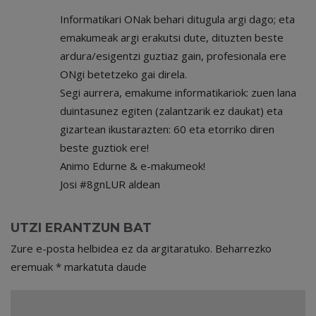
Informatikari ONak behari ditugula argi dago; eta
emakumeak argi erakutsi dute, dituzten beste
ardura/esigentzi guztiaz gain, profesionala ere
ONgi betetzeko gai direla.
Segi aurrera, emakume informatikariok: zuen lana
duintasunez egiten (zalantzarik ez daukat) eta
gizartean ikustarazten: 60 eta etorriko diren
beste guztiok ere!
Animo Edurne & e-makumeok!
Josi #8gnLUR aldean
UTZI ERANTZUN BAT
Zure e-posta helbidea ez da argitaratuko.
Beharrezko
eremuak
*
markatuta daude