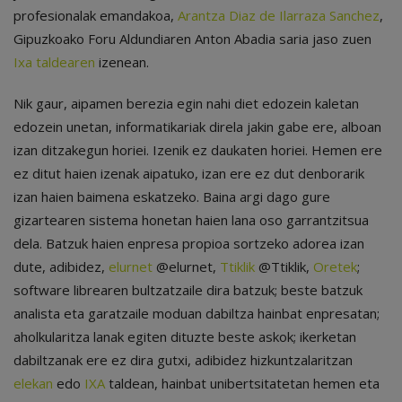
profesionalak emandakoa,
Arantza Diaz de Ilarraza Sanchez
,
Gipuzkoako Foru Aldundiaren Anton Abadia saria jaso zuen
Ixa taldearen
izenean.
Nik gaur, aipamen berezia egin nahi diet edozein kaletan
edozein unetan, informatikariak direla jakin gabe ere, alboan
izan ditzakegun horiei. Izenik ez daukaten horiei. Hemen ere
ez ditut haien izenak aipatuko, izan ere ez dut denborarik
izan haien baimena eskatzeko. Baina argi dago gure
gizartearen sistema honetan haien lana oso garrantzitsua
dela. Batzuk haien enpresa propioa sortzeko adorea izan
dute, adibidez,
elurnet
@elurnet,
Ttiklik
@Ttiklik,
Oretek
;
software librearen bultzatzaile dira batzuk; beste batzuk
analista eta garatzaile moduan dabiltza hainbat enpresatan;
aholkularitza lanak egiten dituzte beste askok; ikerketan
dabiltzanak ere ez dira gutxi, adibidez hizkuntzalaritzan
elekan
edo
IXA
taldean, hainbat unibertsitatetan hemen eta