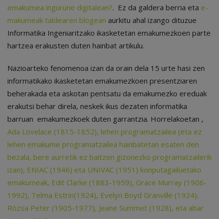
emakumea ingurune digitalean?
. Ez da galdera berria eta
e-
makumeak taldearen blogean
aurkitu ahal izango dituzue
Informatika Ingeniaritzako ikasketetan emakumezkoen parte
hartzea erakusten duten hainbat artikulu.
Nazioarteko fenomenoa izan da orain dela 15 urte hasi zen
informatikako ikasketetan emakumezkoen presentziaren
beherakada eta askotan pentsatu da emakumezko ereduak
erakutsi behar direla, neskek ikus dezaten informatika
barruan emakumezkoek duten garrantzia. Horrelakoetan ,
Ada Lovelace
(1815-1852)
, lehen programatzailea (eta ez
lehen emakume programatzailea hainbatetan esaten den
bezala, bere aurretik ez baitzen gizonezko programatzailerik
izan),
ENIAC (1946) eta UNIVAC (1951) konputagailuetako
emakumeak
, Edit Clarke (1883-1959), Grace Murray (1906-
1992), Telma Estrin(1924), Evelyn Boyd Granville (1924),
Ròzsa Peter (1905-1977), Jeane Summet (1928), eta abar