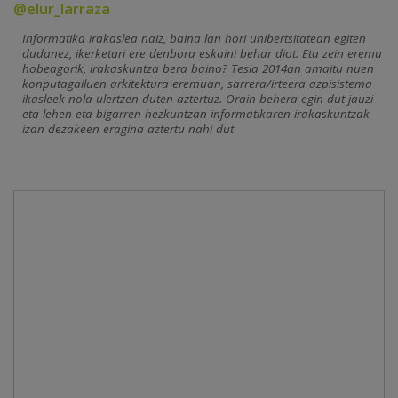
@elur_larraza
Informatika irakaslea naiz, baina lan hori unibertsitatean egiten
dudanez, ikerketari ere denbora eskaini behar diot. Eta zein eremu
hobeagorik, irakaskuntza bera baino? Tesia 2014an amaitu nuen
konputagailuen arkitektura eremuan, sarrera/irteera azpisistema
ikasleek nola ulertzen duten aztertuz. Orain behera egin dut jauzi
eta lehen eta bigarren hezkuntzan informatikaren irakaskuntzak
izan dezakeen eragina aztertu nahi dut