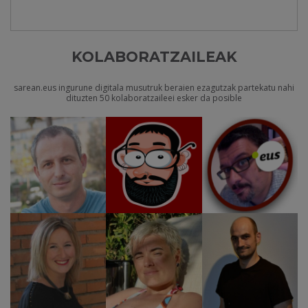
KOLABORATZAILEAK
sarean.eus ingurune digitala musutruk beraien ezagutzak partekatu nahi
dituzten 50 kolaboratzaileei esker da posible