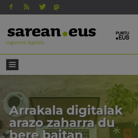
ingurune digitala
Arrakala digitalak
arazo zaharra du
bere baitan