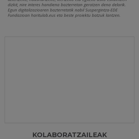
dizkit, nire interes handiena bazterretan geratzen dena delarik.
Egun digitalizazioaren bazterretatik nabil Suspergintza-EDE
Fundazioan haritulab.eus eta beste proiektu batzuk lantzen.
KOLABORATZAILEAK