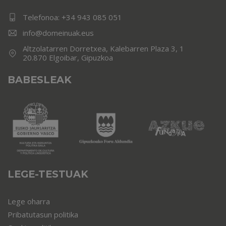
Telefonoa:
+34 943 085 051
info@domeinuak.eus
Altzolatarren Dorretxea, Kalebarren Plaza 3, 1
20.870 Elgoibar, Gipuzkoa
BABESLEAK
LEGE-TESTUAK
Lege oharra
Pribatutasun politika