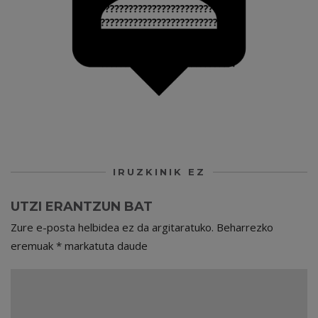
IRUZKINIK EZ
UTZI ERANTZUN BAT
Zure e-posta helbidea ez da argitaratuko.
Beharrezko
eremuak
*
markatuta daude