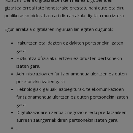
gizartea errealitate honetarako prestatu nahi dute eta diru
publiko asko bideratzen ari dira arrakala digitala murriztera.
Egun arrakala digitalaren inguruan lan egiten dugunok:
Irakurtzen eta idazten ez dakiten pertsonekin izaten
gara.
Hizkuntza ofizialak ulertzen ez dituzten pertsonekin
izaten gara.
Administrazioaren funtzionamendua ulertzen ez duten
pertsonekin izaten gara.
Teknologiak: gailuak, azpiegiturak, telekomunikazioen
funtzionamendua ulertzen ez duten pertsonekin izaten
gara.
Digitalizazioaren zenbait negozio eredu predatzaileen
aurrean zaurgarriak diren pertsonekin izaten gara.
…