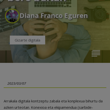
Diana Franco Eguren
Gizarte digitala
2023/03/07
Arrakala digitala kontzeptu zabala eta konplexua bihurtu da
azken urteotan. Konexioa eta ekipamendua (sarbide-