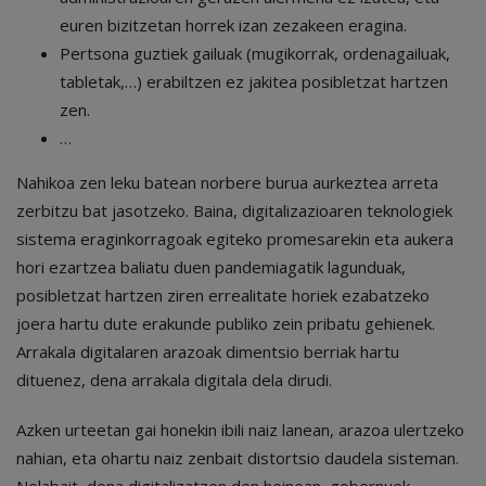
euren bizitzetan horrek izan zezakeen eragina.
Pertsona guztiek gailuak (mugikorrak, ordenagailuak,
tabletak,…) erabiltzen ez jakitea posibletzat hartzen
zen.
…
Nahikoa zen leku batean norbere burua aurkeztea arreta
zerbitzu bat jasotzeko. Baina, digitalizazioaren teknologiek
sistema eraginkorragoak egiteko promesarekin eta aukera
hori ezartzea baliatu duen pandemiagatik lagunduak,
posibletzat hartzen ziren errealitate horiek ezabatzeko
joera hartu dute erakunde publiko zein pribatu gehienek.
Arrakala digitalaren arazoak dimentsio berriak hartu
dituenez, dena arrakala digitala dela dirudi.
Azken urteetan gai honekin ibili naiz lanean, arazoa ulertzeko
nahian, eta ohartu naiz zenbait distortsio daudela sisteman.
Nolabait, dena digitalizatzen den heinean, gobernuek