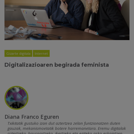
Gizarte digitala
Internet
Digitalizazioaren begirada feminista
Diana Franco Eguren
Txikitatik gustuko izan dut aztertzea zelan funtzionatzen duten
gauzak, mekanismoetatik botere harremanetara. Eremu digitalak
aztertzeko, hausnartzeko, ikertzeko eta egiteko asko eskaintzen