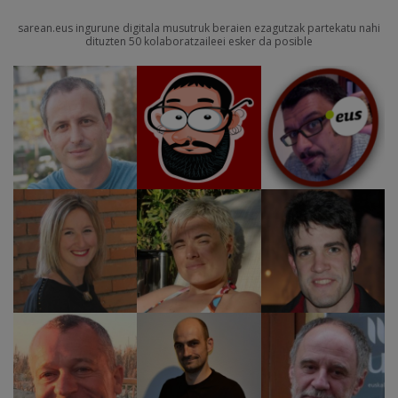
sarean.eus ingurune digitala musutruk beraien ezagutzak partekatu nahi
dituzten 50 kolaboratzaileei esker da posible