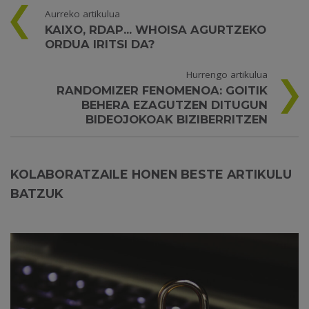
Aurreko artikulua
KAIXO, RDAP... WHOISA AGURTZEKO
ORDUA IRITSI DA?
Hurrengo artikulua
RANDOMIZER FENOMENOA: GOITIK
BEHERA EZAGUTZEN DITUGUN
BIDEOJOKOAK BIZIBERRITZEN
KOLABORATZAILE HONEN BESTE ARTIKULU
BATZUK