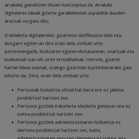
arrakala) gainditzen dituen kontzeptua da. Arrakala
digitalaren ideiak gizarte garaikideetan aspalditik dauden
arazoak xurgatu ditu.
Eraldaketa digitalarekin, gizarteon datifikazioa dela eta,
ikusgarri egiten ari dira orain dela zenbait urte
pertsonengatik, bizitzaren egunerokotasunean, onartuak eta
kudeatuak izan ohi ziren errealitateak. Horrela, gizarte
hartan lekua zuenak, oraingo gizartean bazterkeriarako gaia
bihurtu da. Zera, orain dela zenbait urte:
Pertsonak hizkuntza ofizial bat bera ere ez jakitea
posibletzat hartzen zen.
Pertsona guztiek irakurketa-idazketa gaitasun ona ez
izatea posibletzat hartzen zen.
Pertsona guztiek administrazioaren hizkuntza ez
ulertzea posibletzat hartzen zen, baita,
administrazioaren geruzen ulermena ez izatea, eta