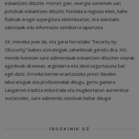
eskaintzen dituzte. Horrez gain, energia-sistemek sari
potoloak eskaintzen dituzte: hornidura nagusia eten, kalte
fisikoak eragin azpiegitura elektrikoetan, era askotako
sabotaiak edo informazio sentikorra lapurtzea.
XX. mendea joan da, eta garai horretako “Security by
Obscurity” babes estrategiak zaharkituak geratu dira. XXI.
mende honetan sare adimenduak eskaintzen dituzten onurak
agerikoak direnean, argindarra eta zibersegurtasuna bat
egin dute. Erronka berriei erantzuteko prest dauden
laborategiak eta profesionalak ditugu, gertu gainera.
Laugarren iraultza industriala eta mugikortasun aurreratua
sustatzeko, sare adimendu sendoak behar ditugu!
IRUZKINIK EZ