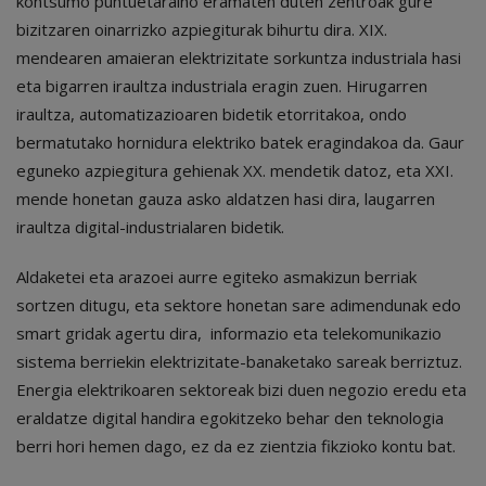
kontsumo puntuetaraino eramaten duten zentroak gure
bizitzaren oinarrizko azpiegiturak bihurtu dira. XIX.
mendearen amaieran elektrizitate sorkuntza industriala hasi
eta bigarren iraultza industriala eragin zuen. Hirugarren
iraultza, automatizazioaren bidetik etorritakoa, ondo
bermatutako hornidura elektriko batek eragindakoa da. Gaur
eguneko azpiegitura gehienak XX. mendetik datoz, eta XXI.
mende honetan gauza asko aldatzen hasi dira, laugarren
iraultza digital-industrialaren bidetik.
Aldaketei eta arazoei aurre egiteko asmakizun berriak
sortzen ditugu, eta sektore honetan sare adimendunak edo
smart gridak agertu dira, informazio eta telekomunikazio
sistema berriekin elektrizitate-banaketako sareak berriztuz.
Energia elektrikoaren sektoreak bizi duen negozio eredu eta
eraldatze digital handira egokitzeko behar den teknologia
berri hori hemen dago, ez da ez zientzia fikzioko kontu bat.