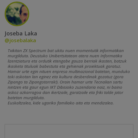
Joseba Laka
@josebalaka
Txikitan ZX Spectrum bat ukitu nuen momentutik informatikan
murgilduta. Deustuko Unibertsitatean atera nuen Informatika
lizentziatura eta ordutik etengabe gauza berriak ikasten, batzuk
ikasketa tituluak babestuta eta gehienak proiektuak garatuz.
Hamar urte egin nituen enpresa multinazional batetan, munduko
toki askotan lan eginez eta kultura desberdinak gozatuz (gora
Zipango ta Zipangotarrak!). Orain hamar urte Tecnalian sartu
nintzen eta gaur egun IKT Dibisioko zuzendaria naiz, ni baino
askoz azkarragoa dan ikertzaile, garatzaile eta friki talde jator
batetan murgilduta.
Euskaltzalea, kide ugariko familiako aita eta mendizalea.