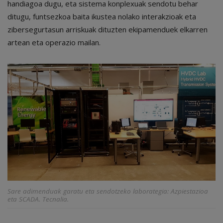
handiagoa dugu, eta sistema konplexuak sendotu behar
ditugu, funtsezkoa baita ikustea nolako interakzioak eta
zibersegurtasun arriskuak dituzten ekipamenduek elkarren
artean eta operazio mailan.
Sare adimenduak garatu eta sendotzeko laborategia: Azpiestazioa
eta SCADA. Tecnalia.