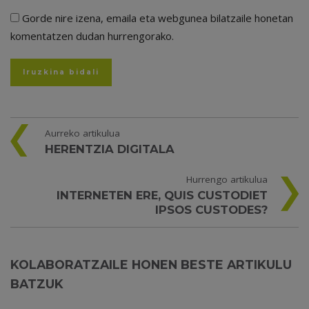
Gorde nire izena, emaila eta webgunea bilatzaile honetan
komentatzen dudan hurrengorako.
Aurreko artikulua
HERENTZIA DIGITALA
Hurrengo artikulua
INTERNETEN ERE, QUIS CUSTODIET
IPSOS CUSTODES?
KOLABORATZAILE HONEN BESTE ARTIKULU
BATZUK