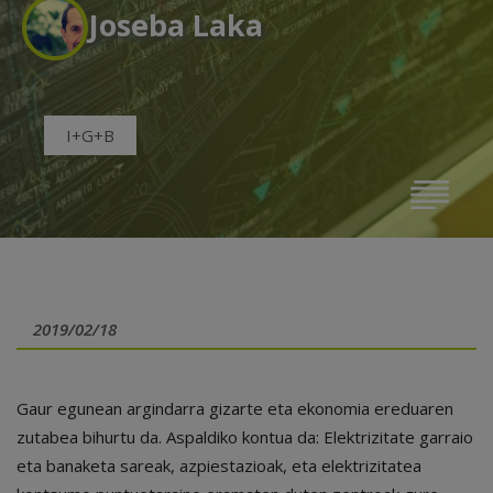
Joseba Laka
I+G+B
2019/02/18
Gaur egunean argindarra gizarte eta ekonomia ereduaren
zutabea bihurtu da. Aspaldiko kontua da: Elektrizitate garraio
eta banaketa sareak, azpiestazioak, eta elektrizitatea