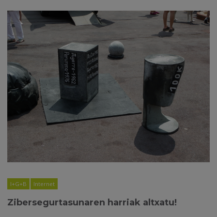
I+G+B
Internet
Zibersegurtasunaren harriak altxatu!