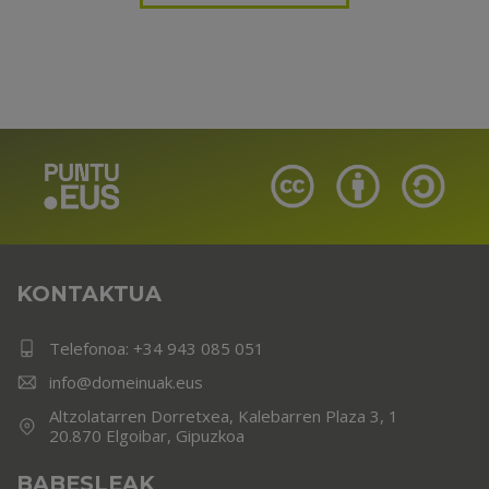
KONTAKTUA
Telefonoa:
+34 943 085 051
info@domeinuak.eus
Altzolatarren Dorretxea, Kalebarren Plaza 3, 1
20.870 Elgoibar, Gipuzkoa
BABESLEAK