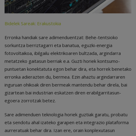
Bidelek Sareak: Erakustokia
Erronka handiak sare adimenduentzat: Behe-tentsioko
sorkuntza berriztagarri eta banatua, eguzki-energia
fotovoltaikoa, ibilgailu elektrikoaren bultzada, argindarra
metatzeko gaitasun berriak e.a. Guzti horiek kontsumo-
puntuetan konektatuta egon behar dira, eta horrek benetako
erronka adierazten du, bermea. Ezin ahaztu argindarraren
inguruan ohikoak diren bermeak mantendu behar direla, bai
gizartean bai industrian eskatzen diren erabilgarritasun-
egoera zorrotzak betez.
Sare adimenduen teknologia horiek guztiak garatu, probatu
eta sendotu ahal izateko garapen eta integrazio plataforma
aurreratuak behar dira. Izan ere, orain konplexutasun