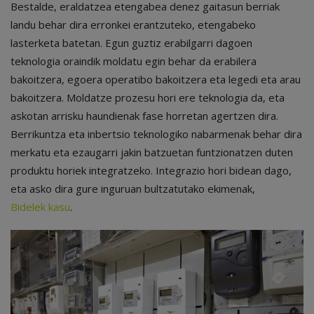
Bestalde, eraldatzea etengabea denez gaitasun berriak
landu behar dira erronkei erantzuteko, etengabeko
lasterketa batetan. Egun guztiz erabilgarri dagoen
teknologia oraindik moldatu egin behar da erabilera
bakoitzera, egoera operatibo bakoitzera eta legedi eta arau
bakoitzera. Moldatze prozesu hori ere teknologia da, eta
askotan arrisku haundienak fase horretan agertzen dira.
Berrikuntza eta inbertsio teknologiko nabarmenak behar dira
merkatu eta ezaugarri jakin batzuetan funtzionatzen duten
produktu horiek integratzeko. Integrazio hori bidean dago,
eta asko dira gure inguruan bultzatutako ekimenak,
Bidelek kasu
.