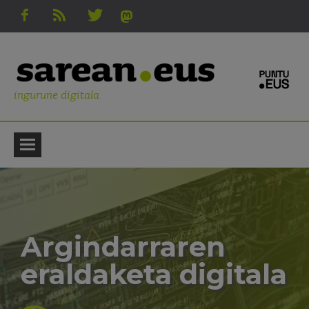
ingurune digitala
Argindarraren
eraldaketa digitala