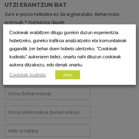
UTZI ERANTZUN BAT
Zure e-posta helbidea ez da argitaratuko.
Beharrezko
eremuak
*
markatuta daude
Cookieak erabiltzen ditugu gurekin duzun esperientzia
hobetzeko, guneko trafikoa analizatzeko eta komunitateak
gugandik zer behar duen hobeto ulertzeko. "Cookieak
kudeatu" aukeraren bidez, onartu nahi dituzun cookieak
aukera ditzakezu, edo denak onartu.
Cookieak kudeatu
Ados