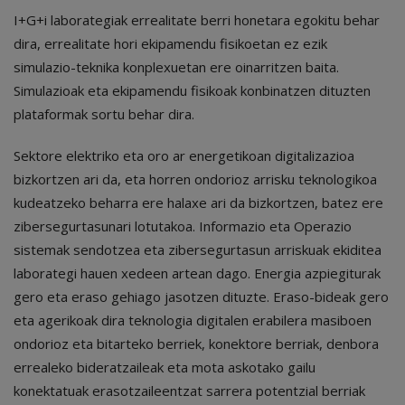
I+G+i laborategiak errealitate berri honetara egokitu behar
dira, errealitate hori ekipamendu fisikoetan ez ezik
simulazio-teknika konplexuetan ere oinarritzen baita.
Simulazioak eta ekipamendu fisikoak konbinatzen dituzten
plataformak sortu behar dira.
Sektore elektriko eta oro ar energetikoan digitalizazioa
bizkortzen ari da, eta horren ondorioz arrisku teknologikoa
kudeatzeko beharra ere halaxe ari da bizkortzen, batez ere
zibersegurtasunari lotutakoa. Informazio eta Operazio
sistemak sendotzea eta zibersegurtasun arriskuak ekiditea
laborategi hauen xedeen artean dago. Energia azpiegiturak
gero eta eraso gehiago jasotzen dituzte. Eraso-bideak gero
eta agerikoak dira teknologia digitalen erabilera masiboen
ondorioz eta bitarteko berriek, konektore berriak, denbora
errealeko bideratzaileak eta mota askotako gailu
konektatuak erasotzaileentzat sarrera potentzial berriak