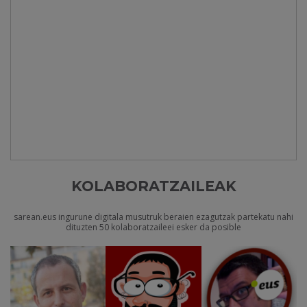
KOLABORATZAILEAK
sarean.eus ingurune digitala musutruk beraien ezagutzak partekatu nahi
dituzten 50 kolaboratzaileei esker da posible