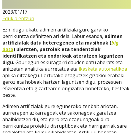
2023/01/17
Edukia entzun
Ezin dugu ukatu adimen artifiziala gure garaiko
berrikuntza definitzen ari dela. Labur esanda,
adimen
artifizialak datu heteregeneo eta masiboak (
big
data
) ulertzen, patroiak eta tendentziak
identifikatzen eta ondorioak ateratzen laguntzen
digu.
Gaur egun eskuragarri dauden datu aberats eta
anitzetan analitika aurretatua eta
ikasketa automatikoa
aplika ditzakegu. Lortutako ezagutzek gizakioi erabaki
geroz eta hobeak hartzen laguntzen digu, prozesuen
efizientzia eta gizartearen ongizatea hobetzeko, besteak
beste.
Adimen artifizialak gure eguneroko zenbait arlotan,
aurrerapen azkarragoak eta sakonagoak garatzea
ahalbidetzen du, eta gero eta ezagunagoak dira
berrikuntza proiektu disruptiboak eta harrigarriak sare
sozialetan eta komunikabideetan. Artikulu honetan,