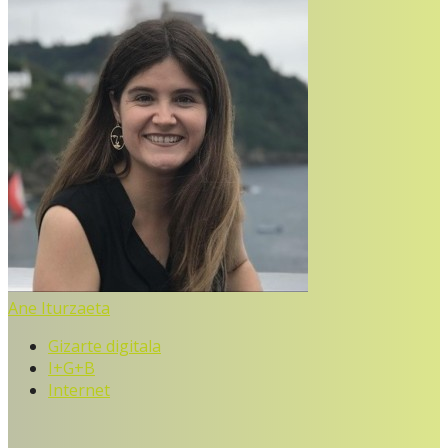
Ane Iturzaeta
Gizarte digitala
I+G+B
Internet