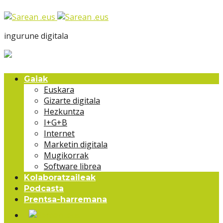
ingurune digitala
Gaiak
Euskara
Gizarte digitala
Hezkuntza
I+G+B
Internet
Marketin digitala
Mugikorrak
Software librea
Kolaboratzaileak
Podcasta
Prentsa-harremana