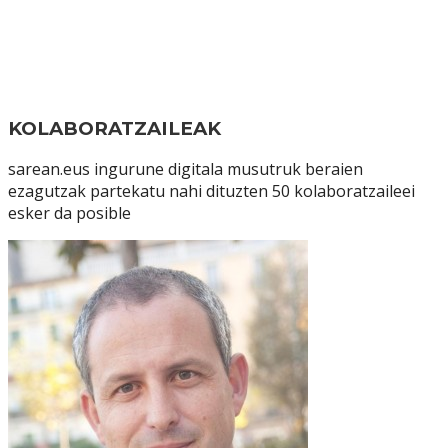
KOLABORATZAILEAK
sarean.eus ingurune digitala musutruk beraien
ezagutzak partekatu nahi dituzten 50 kolaboratzaileei
esker da posible