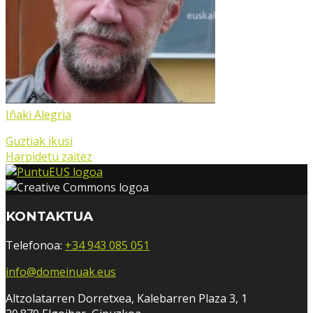
Iñaki Alegria
Guztiak ikusi
Harpidetu zaitez
KONTAKTUA
Telefonoa:
+34 943 085 051
info@domeinuak.eus
Altzolatarren Dorretxea, Kalebarren Plaza 3, 1