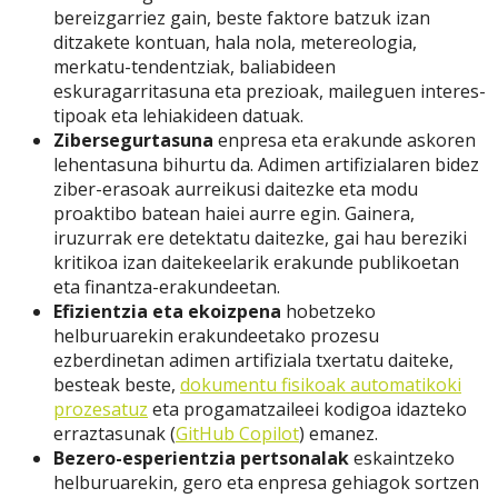
bereizgarriez gain, beste faktore batzuk izan
ditzakete kontuan, hala nola, metereologia,
merkatu-tendentziak, baliabideen
eskuragarritasuna eta prezioak, maileguen interes-
tipoak eta lehiakideen datuak.
Zibersegurtasuna
enpresa eta erakunde askoren
lehentasuna bihurtu da. Adimen artifizialaren bidez
ziber-erasoak aurreikusi daitezke eta modu
proaktibo batean haiei aurre egin. Gainera,
iruzurrak ere detektatu daitezke, gai hau bereziki
kritikoa izan daitekeelarik erakunde publikoetan
eta finantza-erakundeetan.
Efizientzia eta ekoizpena
hobetzeko
helburuarekin erakundeetako prozesu
ezberdinetan adimen artifiziala txertatu daiteke,
besteak beste,
dokumentu fisikoak automatikoki
prozesatuz
eta progamatzaileei kodigoa idazteko
erraztasunak (
GitHub Copilot
) emanez.
Bezero-esperientzia pertsonalak
eskaintzeko
helburuarekin, gero eta enpresa gehiagok sortzen