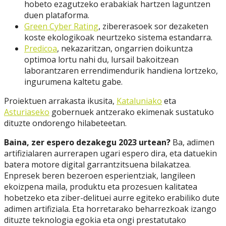
hobeto ezagutzeko erabakiak hartzen laguntzen
duen plataforma.
Green Cyber Rating
, zibererasoek sor dezaketen
koste ekologikoak neurtzeko sistema estandarra.
Predicoa
, nekazaritzan, ongarrien doikuntza
optimoa lortu nahi du, lursail bakoitzean
laborantzaren errendimendurik handiena lortzeko,
ingurumena kaltetu gabe.
Proiektuen arrakasta ikusita,
Kataluniako
eta
Asturiaseko
gobernuek antzerako ekimenak sustatuko
dituzte ondorengo hilabeteetan.
Baina, zer espero dezakegu 2023 urtean?
Ba, adimen
artifizialaren aurrerapen ugari espero dira, eta datuekin
batera motore digital garrantzitsuena bilakatzea.
Enpresek beren bezeroen esperientziak, langileen
ekoizpena maila, produktu eta prozesuen kalitatea
hobetzeko eta ziber-delituei aurre egiteko erabiliko dute
adimen artifiziala. Eta horretarako beharrezkoak izango
dituzte teknologia egokia eta ongi prestatutako