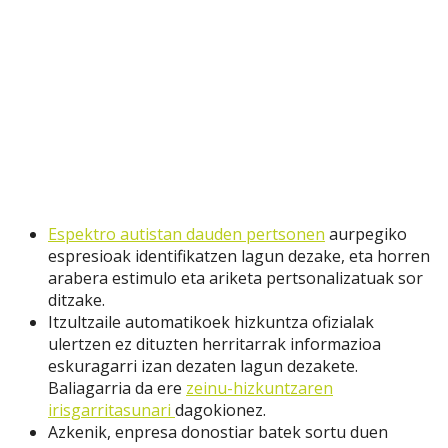
Espektro autistan dauden pertsonen
aurpegiko
espresioak identifikatzen lagun dezake, eta horren
arabera estimulo eta ariketa pertsonalizatuak sor
ditzake.
Itzultzaile automatikoek hizkuntza ofizialak
ulertzen ez dituzten herritarrak informazioa
eskuragarri izan dezaten lagun dezakete.
Baliagarria da ere
zeinu-hizkuntzaren
irisgarritasunari
dagokionez.
Azkenik, enpresa donostiar batek sortu duen