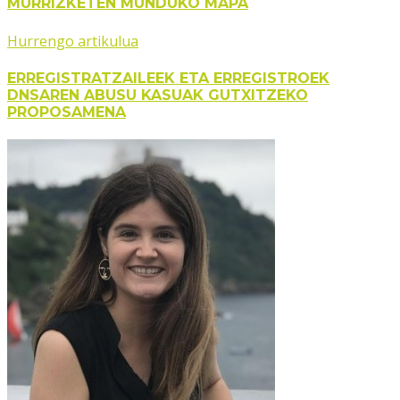
MURRIZKETEN MUNDUKO MAPA
Hurrengo artikulua
ERREGISTRATZAILEEK ETA ERREGISTROEK
DNSAREN ABUSU KASUAK GUTXITZEKO
PROPOSAMENA