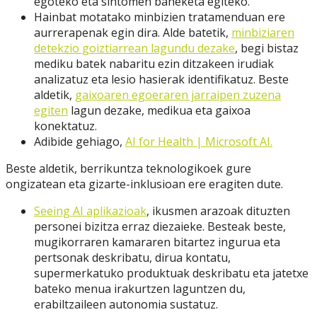
egoteko eta sintomen baheketa egiteko.
Hainbat motatako minbizien tratamenduan ere
aurrerapenak egin dira. Alde batetik,
minbiziaren
detekzio goiztiarrean lagundu dezake
, begi bistaz
mediku batek nabaritu ezin ditzakeen irudiak
analizatuz eta lesio hasierak identifikatuz. Beste
aldetik,
gaixoaren egoeraren jarraipen zuzena
egiten
lagun dezake, medikua eta gaixoa
konektatuz.
Adibide gehiago,
AI for Health | Microsoft AI.
Beste aldetik, berrikuntza teknologikoek gure
ongizatean eta gizarte-inklusioan ere eragiten dute.
Seeing AI aplikazioak
, ikusmen arazoak dituzten
personei bizitza erraz diezaieke. Besteak beste,
mugikorraren kamararen bitartez ingurua eta
pertsonak deskribatu, dirua kontatu,
supermerkatuko produktuak deskribatu eta jatetxe
bateko menua irakurtzen laguntzen du,
erabiltzaileen autonomia sustatuz.