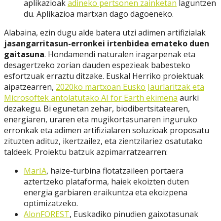
aplikazioak
adineko pertsonen zainketan
laguntzen
du. Aplikazioa martxan dago dagoeneko.
Alabaina, ezin dugu alde batera utzi adimen artifizialak
jasangarritasun-erronkei irtenbidea emateko duen
gaitasuna
. Hondamendi naturalen iragarpenak eta
desagertzeko zorian dauden espezieak babesteko
esfortzuak erraztu ditzake. Euskal Herriko proiektuak
aipatzearren,
2020ko martxoan Eusko Jaurlaritzak eta
Microsoftek antolatutako AI for Earth ekimena
aurki
dezakegu. Bi egunetan zehar, biodibertsitatearen,
energiaren, uraren eta mugikortasunaren inguruko
erronkak eta adimen artifizialaren soluzioak proposatu
zituzten adituz, ikertzailez, eta zientzilariez osatutako
taldeek. Proiektu batzuk azpimarratzearren:
MarIA
, haize-turbina flotatzaileen portaera
aztertzeko plataforma, haiek ekoizten duten
energia garbiaren eraikuntza eta ekoizpena
optimizatzeko.
AlonFOREST
, Euskadiko pinudien gaixotasunak