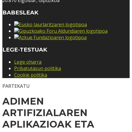
20.870 Elgoibar, Gipuzkoa
BABESLEAK
LEGE-TESTUAK
Lege oharra
Pribatutasun politika
Cookie politika
PARTEKATU
ADIMEN
ARTIFIZIALAREN
APLIKAZIOAK ETA