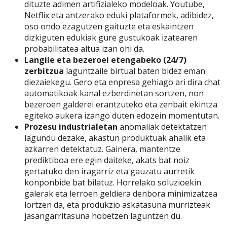
dituzte adimen artifizialeko modeloak. Youtube,
Netflix eta antzerako eduki plataformek, adibidez,
oso ondo ezagutzen gaituzte eta eskaintzen
dizkiguten edukiak gure gustukoak izatearen
probabilitatea altua izan ohi da.
Langile eta bezeroei etengabeko (24/7)
zerbitzua
laguntzaile birtual baten bidez eman
diezaiekegu. Gero eta enpresa gehiago ari dira chat
automatikoak kanal ezberdinetan sortzen, non
bezeroen galderei erantzuteko eta zenbait ekintza
egiteko aukera izango duten edozein momentutan.
Prozesu industrialetan
anomaliak detektatzen
lagundu dezake, akastun produktuak ahalik eta
azkarren detektatuz. Gainera, mantentze
prediktiboa ere egin daiteke, akats bat noiz
gertatuko den iragarriz eta gauzatu aurretik
konponbide bat bilatuz. Horrelako soluzioekin
galerak eta lerroen geldiera denbora minimizatzea
lortzen da, eta produkzio askatasuna murrizteak
jasangarritasuna hobetzen laguntzen du.