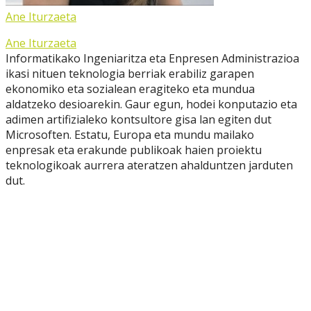
Ane Iturzaeta
Ane Iturzaeta
Informatikako Ingeniaritza eta Enpresen Administrazioa
ikasi nituen teknologia berriak erabiliz garapen
ekonomiko eta sozialean eragiteko eta mundua
aldatzeko desioarekin. Gaur egun, hodei konputazio eta
adimen artifizialeko kontsultore gisa lan egiten dut
Microsoften. Estatu, Europa eta mundu mailako
enpresak eta erakunde publikoak haien proiektu
teknologikoak aurrera ateratzen ahalduntzen jarduten
dut.