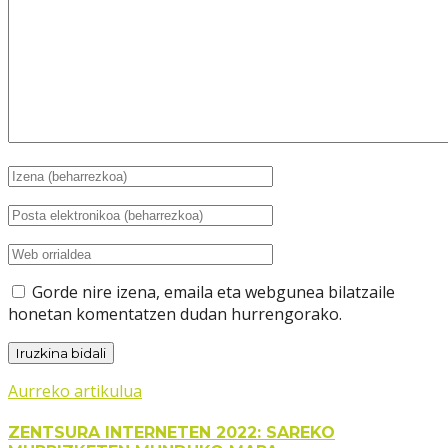
Gorde nire izena, emaila eta webgunea bilatzaile
honetan komentatzen dudan hurrengorako.
Aurreko artikulua
ZENTSURA INTERNETEN 2022: SAREKO