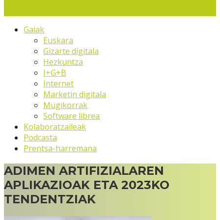
Gaiak
Euskara
Gizarte digitala
Hezkuntza
I+G+B
Internet
Marketin digitala
Mugikorrak
Software librea
Kolaboratzaileak
Podcasta
Prentsa-harremana
ADIMEN ARTIFIZIALAREN
APLIKAZIOAK ETA 2023KO
TENDENTZIAK