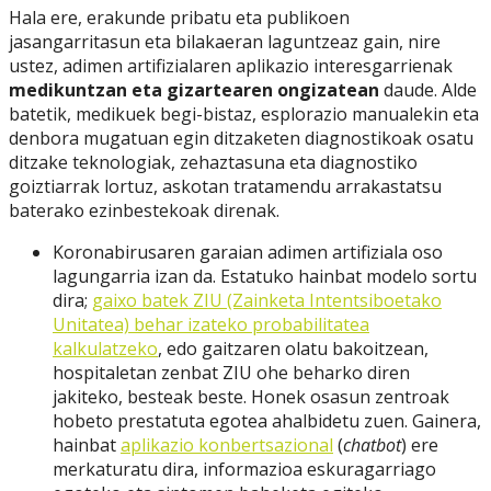
Hala ere, erakunde pribatu eta publikoen
jasangarritasun eta bilakaeran laguntzeaz gain, nire
ustez, adimen artifizialaren aplikazio interesgarrienak
medikuntzan eta gizartearen ongizatean
daude. Alde
batetik, medikuek begi-bistaz, esplorazio manualekin eta
denbora mugatuan egin ditzaketen diagnostikoak osatu
ditzake teknologiak, zehaztasuna eta diagnostiko
goiztiarrak lortuz, askotan tratamendu arrakastatsu
baterako ezinbestekoak direnak.
Koronabirusaren garaian adimen artifiziala oso
lagungarria izan da. Estatuko hainbat modelo sortu
dira;
gaixo batek ZIU (Zainketa Intentsiboetako
Unitatea) behar izateko probabilitatea
kalkulatzeko
, edo gaitzaren olatu bakoitzean,
hospitaletan zenbat ZIU ohe beharko diren
jakiteko, besteak beste. Honek osasun zentroak
hobeto prestatuta egotea ahalbidetu zuen. Gainera,
hainbat
aplikazio konbertsazional
(
chatbot
) ere
merkaturatu dira, informazioa eskuragarriago