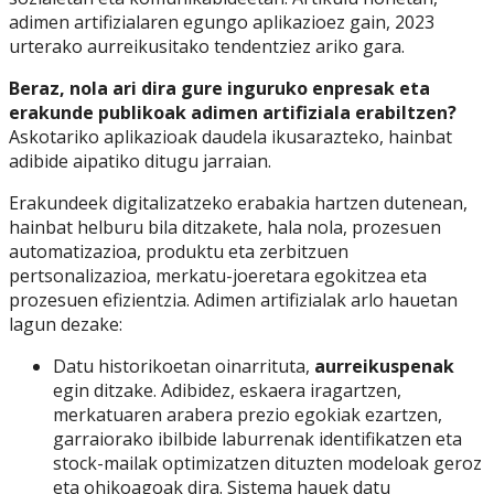
adimen artifizialaren egungo aplikazioez gain, 2023
urterako aurreikusitako tendentziez ariko gara.
Beraz, nola ari dira gure inguruko enpresak eta
erakunde publikoak adimen artifiziala erabiltzen?
Askotariko aplikazioak daudela ikusarazteko, hainbat
adibide aipatiko ditugu jarraian.
Erakundeek digitalizatzeko erabakia hartzen dutenean,
hainbat helburu bila ditzakete, hala nola, prozesuen
automatizazioa, produktu eta zerbitzuen
pertsonalizazioa, merkatu-joeretara egokitzea eta
prozesuen efizientzia. Adimen artifizialak arlo hauetan
lagun dezake:
Datu historikoetan oinarrituta,
aurreikuspenak
egin ditzake. Adibidez, eskaera iragartzen,
merkatuaren arabera prezio egokiak ezartzen,
garraiorako ibilbide laburrenak identifikatzen eta
stock-mailak optimizatzen dituzten modeloak geroz
eta ohikoagoak dira. Sistema hauek datu