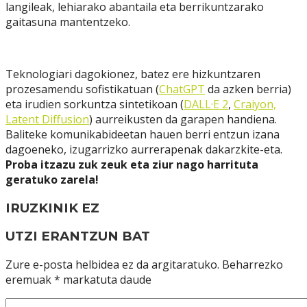
langileak, lehiarako abantaila eta berrikuntzarako
gaitasuna mantentzeko.
Teknologiari dagokionez, batez ere hizkuntzaren
prozesamendu sofistikatuan (
ChatGPT
da azken berria)
eta irudien sorkuntza sintetikoan (
DALL·E 2
,
Craiyon,
Latent Diffusion
) aurreikusten da garapen handiena.
Baliteke komunikabideetan hauen berri entzun izana
dagoeneko, izugarrizko aurrerapenak dakarzkite-eta.
Proba itzazu zuk zeuk eta ziur nago harrituta
geratuko zarela!
IRUZKINIK EZ
UTZI ERANTZUN BAT
Zure e-posta helbidea ez da argitaratuko.
Beharrezko
eremuak
*
markatuta daude