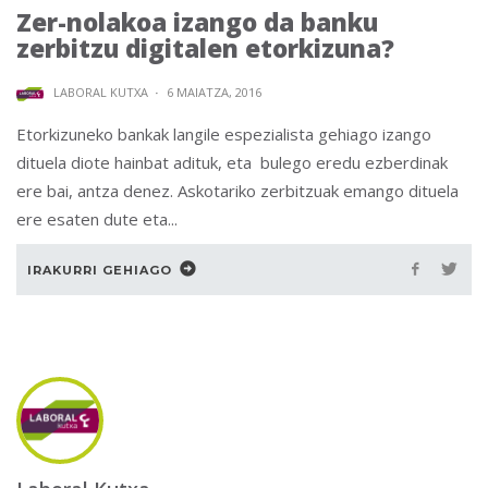
Zer-nolakoa izango da banku
zerbitzu digitalen etorkizuna?
LABORAL KUTXA
·
6 MAIATZA, 2016
Etorkizuneko bankak langile espezialista gehiago izango
dituela diote hainbat adituk, eta bulego eredu ezberdinak
ere bai, antza denez. Askotariko zerbitzuak emango dituela
ere esaten dute eta...
IRAKURRI GEHIAGO