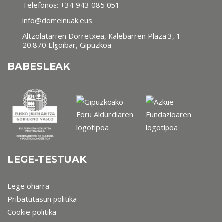
Telefonoa:
+34 943 085 051
info@domeinuak.eus
Altzolatarren Dorretxea, Kalebarren Plaza 3, 1
20.870 Elgoibar, Gipuzkoa
BABESLEAK
LEGE-TESTUAK
Lege oharra
Pribatutasun politika
Cookie politika