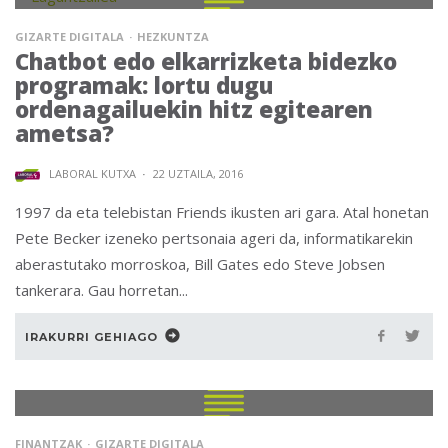
GIZARTE DIGITALA
HEZKUNTZA
Chatbot edo elkarrizketa bidezko
programak: lortu dugu
ordenagailuekin hitz egitearen
ametsa?
LABORAL KUTXA
·
22 UZTAILA, 2016
1997 da eta telebistan Friends ikusten ari gara. Atal honetan
Pete Becker izeneko pertsonaia ageri da, informatikarekin
aberastutako morroskoa, Bill Gates edo Steve Jobsen
tankerara. Gau horretan...
IRAKURRI GEHIAGO
FINANTZAK
GIZARTE DIGITALA