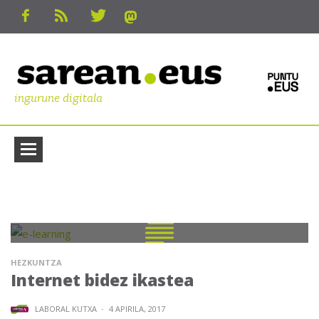
ingurune digitala
HEZKUNTZA
Internet bidez ikastea
LABORAL KUTXA
·
4 APIRILA, 2017