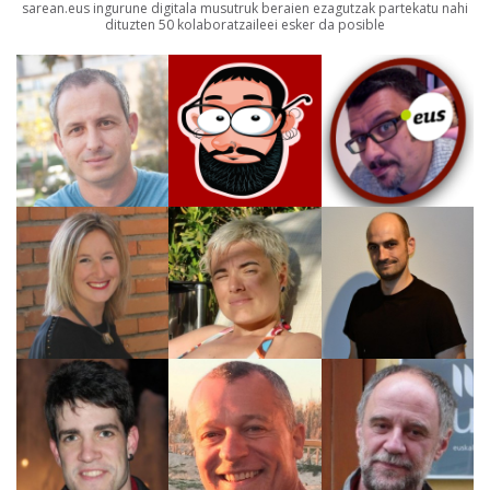
sarean.eus ingurune digitala musutruk beraien ezagutzak partekatu nahi
dituzten 50 kolaboratzaileei esker da posible