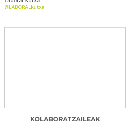
Laboral Kutxa
@LABORALkutxa
KOLABORATZAILEAK