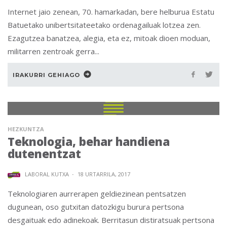
Internet jaio zenean, 70. hamarkadan, bere helburua Estatu
Batuetako unibertsitateetako ordenagailuak lotzea zen.
Ezagutzea banatzea, alegia, eta ez, mitoak dioen moduan,
militarren zentroak gerra...
IRAKURRI GEHIAGO
HEZKUNTZA
Teknologia, behar handiena
dutenentzat
LABORAL KUTXA
·
18 URTARRILA, 2017
Teknologiaren aurrerapen geldiezinean pentsatzen
dugunean, oso gutxitan datozkigu burura pertsona
desgaituak edo adinekoak. Berritasun distiratsuak pertsona