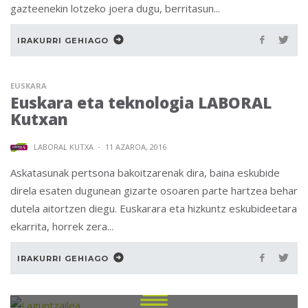
gazteenekin lotzeko joera dugu, berritasun...
IRAKURRI GEHIAGO
EUSKARA
Euskara eta teknologia LABORAL
Kutxan
LABORAL KUTXA
·
11 AZAROA, 2016
Askatasunak pertsona bakoitzarenak dira, baina eskubide
direla esaten dugunean gizarte osoaren parte hartzea behar
dutela aitortzen diegu. Euskarara eta hizkuntz eskubideetara
ekarrita, horrek zera...
IRAKURRI GEHIAGO